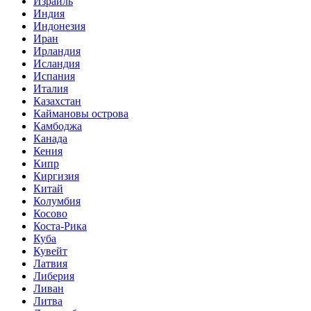
Израиль
Индия
Индонезия
Иран
Ирландия
Исландия
Испания
Италия
Казахстан
Каймановы острова
Камбоджа
Канада
Кения
Кипр
Киргизия
Китай
Колумбия
Косово
Коста-Рика
Куба
Кувейт
Латвия
Либерия
Ливан
Литва