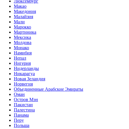
Люксембург
Макао
Македония
Малайзия
Мали
Марокко
Мартиника
Мексика
Молдова
Монако
Намибия
Непал
Нигерия
Нидерланды
Никарагуа
Новая Зеландия
Норвегия
Объединенные Арабские Эмираты
Оман
Остров Мэн
Пакистан
Палестина
Панама
Перу
Польша