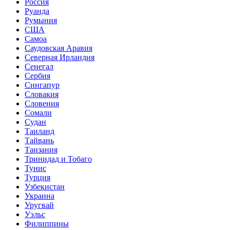
Россия
Руанда
Румыния
США
Самоа
Саудовская Аравия
Северная Ирландия
Сенегал
Сербия
Сингапур
Словакия
Словения
Сомали
Судан
Таиланд
Тайвань
Танзания
Тринидад и Тобаго
Тунис
Турция
Узбекистан
Украина
Уругвай
Уэльс
Филиппины