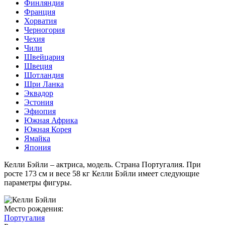
Финляндия
Франция
Хорватия
Черногория
Чехия
Чили
Швейцария
Швеция
Шотландия
Шри Ланка
Эквадор
Эстония
Эфиопия
Южная Африка
Южная Корея
Ямайка
Япония
Келли Бэйли – актриса, модель. Страна Португалия. При
росте 173 см и весе 58 кг Келли Бэйли имеет следующие
параметры фигуры.
Место рождения:
Португалия