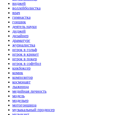
виджей
воллейболистка
врач
гимнастка
гонщик
деятель науки
диджей
дизайнер
драматург
журналистка
игрок в гольф
игрок в крикет
игрок в покер
игрок в софтбол
кикбоксер
комик
композитор
космонавт
лыжница
медийная личность
модель
модельер
мотогонщица
музыкальный продюсер
музыкант