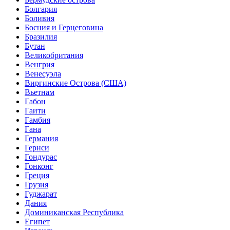
Болгария
Боливия
Босния и Герцеговина
Бразилия
Бутан
Великобритания
Венгрия
Венесуэла
Виргинские Острова (США)
Вьетнам
Габон
Гаити
Гамбия
Гана
Германия
Гернси
Гондурас
Гонконг
Греция
Грузия
Гуджарат
Дания
Доминиканская Республика
Египет