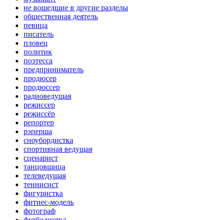
не вошедшие в другие разделы
общественная деятель
певица
писатель
пловец
политик
поэтесса
предприниматель
продюсер
продюссер
радиоведущая
режиссер
режиссёр
репортер
рэперша
сноубордистка
спортивная ведущая
сценарист
танцовщица
телеведущая
теннисист
фигуристка
фитнес-модель
фотограф
футболистка