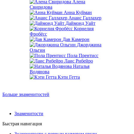
Алена
Свиридова
Анна Куйман
Анаис Галлахер
Даймонд Уайт
Корнелия
Фробёсс
Дав Камерон
Джорджина
Ольгин
Пола Прентисс
Лаис Рибейро
Наталья
Водянова
Кэти Гетта
Больше знаменитостей
Знаменитости
Быстрая навигация
Знаменитости с первым размером груди