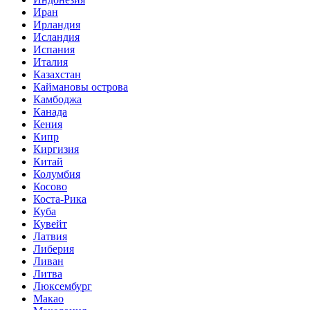
Иран
Ирландия
Исландия
Испания
Италия
Казахстан
Каймановы острова
Камбоджа
Канада
Кения
Кипр
Киргизия
Китай
Колумбия
Косово
Коста-Рика
Куба
Кувейт
Латвия
Либерия
Ливан
Литва
Люксембург
Макао