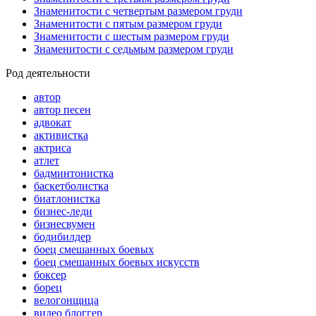
Знаменитости с четвертым размером груди
Знаменитости с пятым размером груди
Знаменитости с шестым размером груди
Знаменитости с седьмым размером груди
Род деятельности
автор
автор песен
адвокат
активистка
актриса
атлет
бадминтонистка
баскетболистка
биатлонистка
бизнес-леди
бизнесвумен
бодибилдер
боец смешанных боевых
боец смешанных боевых искусств
боксер
борец
велогонщица
видео блоггер