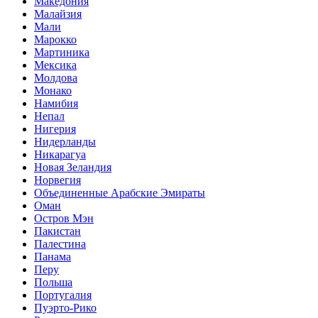
Македония
Малайзия
Мали
Марокко
Мартиника
Мексика
Молдова
Монако
Намибия
Непал
Нигерия
Нидерланды
Никарагуа
Новая Зеландия
Норвегия
Объединенные Арабские Эмираты
Оман
Остров Мэн
Пакистан
Палестина
Панама
Перу
Польша
Португалия
Пуэрто-Рико