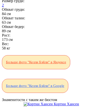
Размер груди:
2
Обхват груди:
84 см
Обхват талии:
63 см
Обхват бедер:
89 см
Рост:
173 см
Вес:
58 кг
Больше фото "Келли Бэйли" в Яндексе
Больше фото "Келли Бэйли" в Google
Знаменитости с таким же бюстом
Кортни Хансен