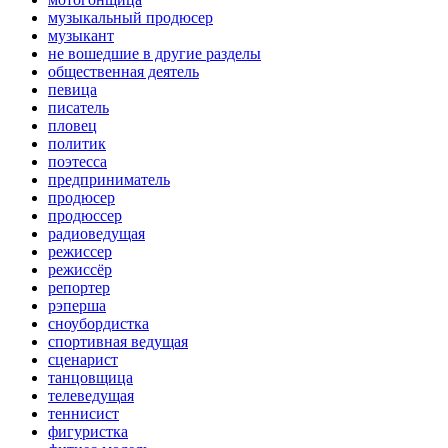
музыкальный продюсер
музыкант
не вошедшие в другие разделы
общественная деятель
певица
писатель
пловец
политик
поэтесса
предприниматель
продюсер
продюссер
радиоведущая
режиссер
режиссёр
репортер
рэперша
сноубордистка
спортивная ведущая
сценарист
танцовщица
телеведущая
теннисист
фигуристка