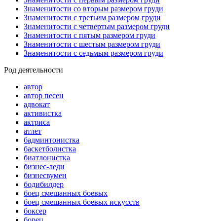
Знаменитости со вторым размером груди
Знаменитости с третьим размером груди
Знаменитости с четвертым размером груди
Знаменитости с пятым размером груди
Знаменитости с шестым размером груди
Знаменитости с седьмым размером груди
Род деятельности
автор
автор песен
адвокат
активистка
актриса
атлет
бадминтонистка
баскетболистка
биатлонистка
бизнес-леди
бизнесвумен
бодибилдер
боец смешанных боевых
боец смешанных боевых искусств
боксер
борец