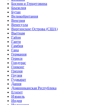
Босния и Герцеговина
Бразилия
Бутан
Великобритания
Венгрия
Венесуэла
Виргинские Острова (США)
Вьетнам
Габон
Гаити
Гамбия
Гана
Германия
Гернси
Гондурас
Гонконг
Греция
Грузия
Гуджарат
Дания
Доминиканская Республика
Египет
Израиль
Индия
Индонезия