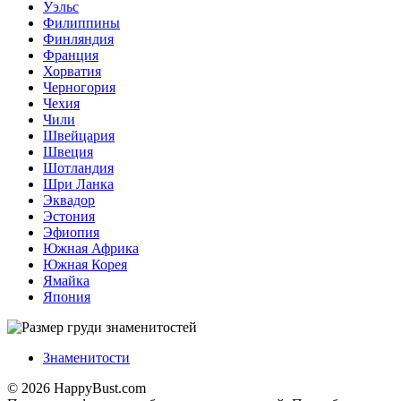
Уэльс
Филиппины
Финляндия
Франция
Хорватия
Черногория
Чехия
Чили
Швейцария
Швеция
Шотландия
Шри Ланка
Эквадор
Эстония
Эфиопия
Южная Африка
Южная Корея
Ямайка
Япония
Знаменитости
© 2026 HappyBust.com