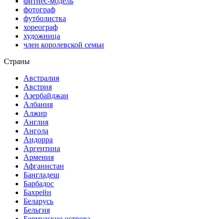
фитнес-модель
фотограф
футболистка
хореограф
художница
член королевской семьи
Страны
Австралия
Австрия
Азербайджан
Албания
Алжир
Англия
Ангола
Андорра
Аргентина
Армения
Афганистан
Бангладеш
Барбадос
Бахрейн
Беларусь
Бельгия
Бермудские острова