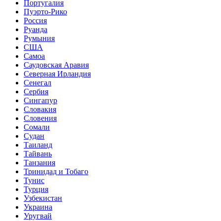
Португалия
Пуэрто-Рико
Россия
Руанда
Румыния
США
Самоа
Саудовская Аравия
Северная Ирландия
Сенегал
Сербия
Сингапур
Словакия
Словения
Сомали
Судан
Таиланд
Тайвань
Танзания
Тринидад и Тобаго
Тунис
Турция
Узбекистан
Украина
Уругвай