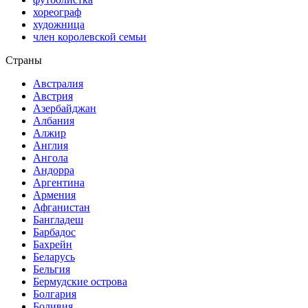
хореограф
художница
член королевской семьи
Страны
Австралия
Австрия
Азербайджан
Албания
Алжир
Англия
Ангола
Андорра
Аргентина
Армения
Афганистан
Бангладеш
Барбадос
Бахрейн
Беларусь
Бельгия
Бермудские острова
Болгария
Боливия