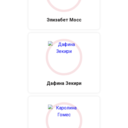
Элизабет Мосс
Дафина Зекири