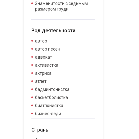
Знаменитости с седьмым
размером груди
Род деятельности
автор
автор песен
адвокат
активистка
актриса
атлет
бадминтонистка
баскетболистка
биатлонистка
бизнес-леди
бизнесвумен
Страны
бодибилдер
боец смешанных боевых