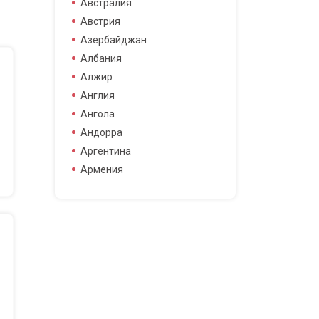
Австралия
боец смешанных боевых
Австрия
искусств
Азербайджан
боксер
Албания
борец
Алжир
велогонщица
Англия
видео блоггер
Ангола
виджей
Андорра
воллейболистка
Аргентина
врач
Армения
гимнастка
Афганистан
гонщик
Бангладеш
деятель науки
Барбадос
диджей
Бахрейн
дизайнер
Беларусь
драматург
Бельгия
журналистка
Бермудские острова
игрок в гольф
Болгария