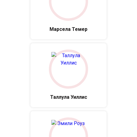
Марсела Темер
Таллула Уиллис