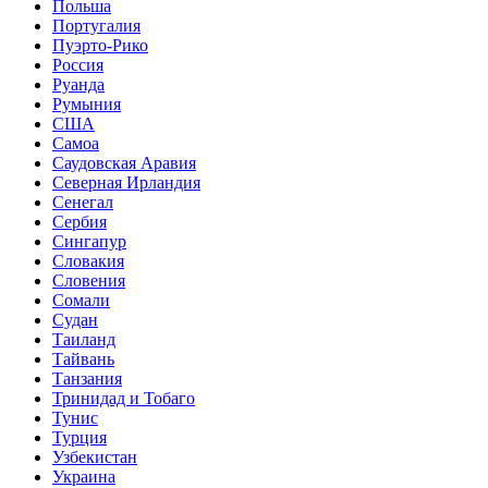
Польша
Португалия
Пуэрто-Рико
Россия
Руанда
Румыния
США
Самоа
Саудовская Аравия
Северная Ирландия
Сенегал
Сербия
Сингапур
Словакия
Словения
Сомали
Судан
Таиланд
Тайвань
Танзания
Тринидад и Тобаго
Тунис
Турция
Узбекистан
Украина