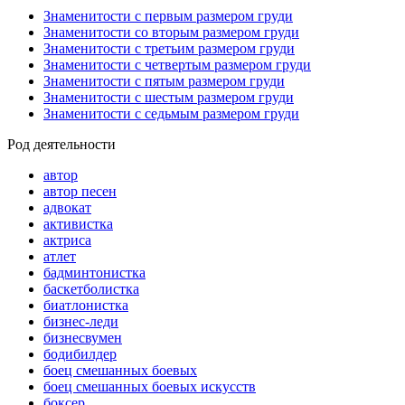
Знаменитости с первым размером груди
Знаменитости со вторым размером груди
Знаменитости с третьим размером груди
Знаменитости с четвертым размером груди
Знаменитости с пятым размером груди
Знаменитости с шестым размером груди
Знаменитости с седьмым размером груди
Род деятельности
автор
автор песен
адвокат
активистка
актриса
атлет
бадминтонистка
баскетболистка
биатлонистка
бизнес-леди
бизнесвумен
бодибилдер
боец смешанных боевых
боец смешанных боевых искусств
боксер