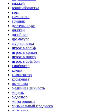
виджей
воллейболистка
врач
гимнастка
гонщик
деятель науки
диджей
дизайнер
драматург
журналистка
игрок в гольф
игрок в крикет
игрок в покер
игрок в софтбол
кикбоксер
комик
композитор
космонавт
лыжница
медийная личность
модель
модельер
мотогонщица
музыкальный продюсер
музыкант