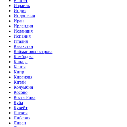
Египет
Израиль
Индия
Индонезия
Иран
Ирландия
Исландия
Испания
Италия
Казахстан
Каймановы острова
Камбоджа
Канада
Кения
Кипр
Киргизия
Китай
Колумбия
Косово
Коста-Рика
Куба
Кувейт
Латвия
Либерия
Ливан