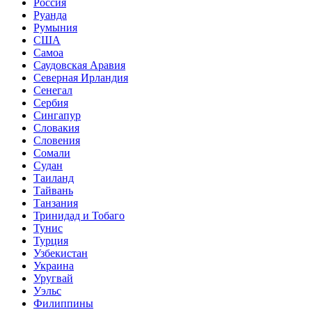
Россия
Руанда
Румыния
США
Самоа
Саудовская Аравия
Северная Ирландия
Сенегал
Сербия
Сингапур
Словакия
Словения
Сомали
Судан
Таиланд
Тайвань
Танзания
Тринидад и Тобаго
Тунис
Турция
Узбекистан
Украина
Уругвай
Уэльс
Филиппины