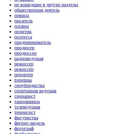
не вошедшие в другие разделы
общественная деятель
певица
писатель
пловец
политик
поэтесса
предприниматель
продюсер
продюссер
радиоведущая
режиссер
режиссёр
репортер
рэперша
сноубордистка
спортивная ведущая
сценарист
танцовщица
телеведущая
теннисист
фигуристка
фитнес-модель
фотограф
футболистка