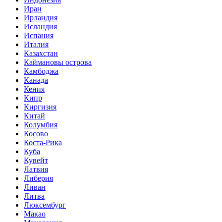
Иран
Ирландия
Исландия
Испания
Италия
Казахстан
Каймановы острова
Камбоджа
Канада
Кения
Кипр
Киргизия
Китай
Колумбия
Косово
Коста-Рика
Куба
Кувейт
Латвия
Либерия
Ливан
Литва
Люксембург
Макао