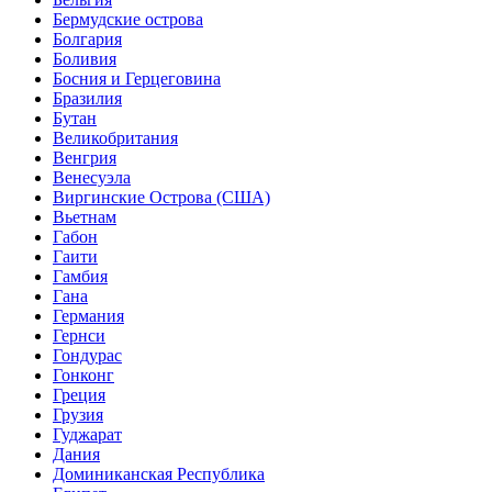
Бермудские острова
Болгария
Боливия
Босния и Герцеговина
Бразилия
Бутан
Великобритания
Венгрия
Венесуэла
Виргинские Острова (США)
Вьетнам
Габон
Гаити
Гамбия
Гана
Германия
Гернси
Гондурас
Гонконг
Греция
Грузия
Гуджарат
Дания
Доминиканская Республика