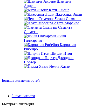
Шанталь
Андере
Кэти Льюнг
Джессика Эшли
Челан Симмонс
Агата Морейра
Саманта
Сшмутш
Линн
Гилмартин
Каролайн
Рибейро
Ширли Итон
Джорджи
Портер
Йелла Хаазе
Больше знаменитостей
Знаменитости
Быстрая навигация