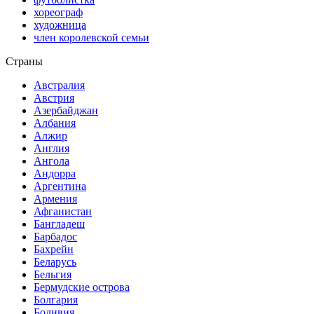
хореограф
художница
член королевской семьи
Страны
Австралия
Австрия
Азербайджан
Албания
Алжир
Англия
Ангола
Андорра
Аргентина
Армения
Афганистан
Бангладеш
Барбадос
Бахрейн
Беларусь
Бельгия
Бермудские острова
Болгария
Боливия