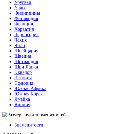
Уругвай
Уэльс
Филиппины
Финляндия
Франция
Хорватия
Черногория
Чехия
Чили
Швейцария
Швеция
Шотландия
Шри Ланка
Эквадор
Эстония
Эфиопия
Южная Африка
Южная Корея
Ямайка
Япония
Знаменитости