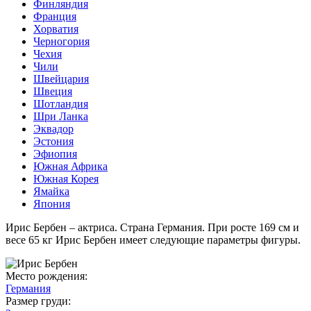
Финляндия
Франция
Хорватия
Черногория
Чехия
Чили
Швейцария
Швеция
Шотландия
Шри Ланка
Эквадор
Эстония
Эфиопия
Южная Африка
Южная Корея
Ямайка
Япония
Ирис Бербен – актриса. Страна Германия. При росте 169 см и
весе 65 кг Ирис Бербен имеет следующие параметры фигуры.
Место рождения:
Германия
Размер груди: