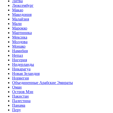
Литва
Люксембург
Макао
Македония
Малайзия
Мали
Марокко
Мартиника
Мексика
Молдова
Монако
Намибия
Непал
Нигерия
Нидерланды
Никарагуа
Новая Зеландия
Норвегия
Объединенные Арабские Эмираты
Оман
Остров Мэн
Пакистан
Палестина
Панама
Перу