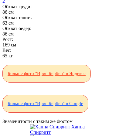
2
Обхват груди:
86 см
Обхват талии:
63 см
Обхват бедер:
86 см
Рост:
169 см
Вес:
65 кг
Больше фото "Ирис Бербен" в Яндексе
Больше фото "Ирис Бербен" в Google
Знаменитости с таким же бюстом
Ханна
Спирритт