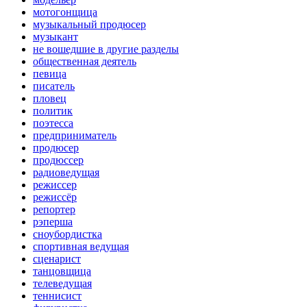
мотогонщица
музыкальный продюсер
музыкант
не вошедшие в другие разделы
общественная деятель
певица
писатель
пловец
политик
поэтесса
предприниматель
продюсер
продюссер
радиоведущая
режиссер
режиссёр
репортер
рэперша
сноубордистка
спортивная ведущая
сценарист
танцовщица
телеведущая
теннисист