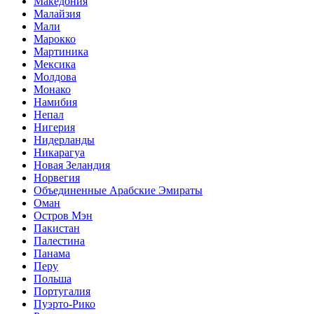
Македония
Малайзия
Мали
Марокко
Мартиника
Мексика
Молдова
Монако
Намибия
Непал
Нигерия
Нидерланды
Никарагуа
Новая Зеландия
Норвегия
Объединенные Арабские Эмираты
Оман
Остров Мэн
Пакистан
Палестина
Панама
Перу
Польша
Португалия
Пуэрто-Рико