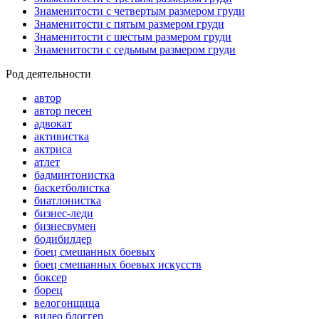
Знаменитости с четвертым размером груди
Знаменитости с пятым размером груди
Знаменитости с шестым размером груди
Знаменитости с седьмым размером груди
Род деятельности
автор
автор песен
адвокат
активистка
актриса
атлет
бадминтонистка
баскетболистка
биатлонистка
бизнес-леди
бизнесвумен
бодибилдер
боец смешанных боевых
боец смешанных боевых искусств
боксер
борец
велогонщица
видео блоггер