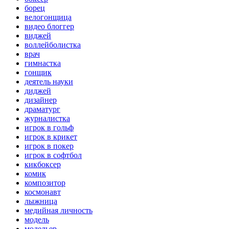
борец
велогонщица
видео блоггер
виджей
воллейболистка
врач
гимнастка
гонщик
деятель науки
диджей
дизайнер
драматург
журналистка
игрок в гольф
игрок в крикет
игрок в покер
игрок в софтбол
кикбоксер
комик
композитор
космонавт
лыжница
медийная личность
модель
модельер