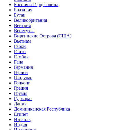
Босния и Герцеговина
Бразилия
Бутан
Великобритания
Венгрия
Венесуэла
Виргинские Острова (США)
Вьетнам
Габон
Гаити
Гамбия
Гана
Германия
Гернси
Гондурас
Гонконг
Греция
Грузия
Гуджарат
Дания
Доминиканская Республика
Египет
Израиль
Индия
Индонезия