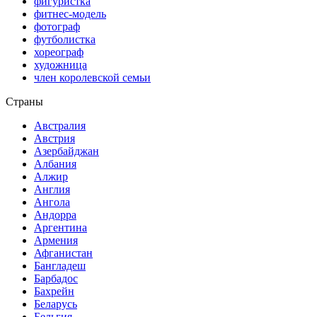
фигуристка
фитнес-модель
фотограф
футболистка
хореограф
художница
член королевской семьи
Страны
Австралия
Австрия
Азербайджан
Албания
Алжир
Англия
Ангола
Андорра
Аргентина
Армения
Афганистан
Бангладеш
Барбадос
Бахрейн
Беларусь
Бельгия