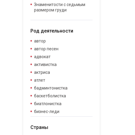
Знаменитости с седьмым
размером груди
Род деятельности
автор
автор песен
адвокат
активистка
актриса
атлет
бадминтонистка
баскетболистка
биатлонистка
бизнес-леди
бизнесвумен
Страны
бодибилдер