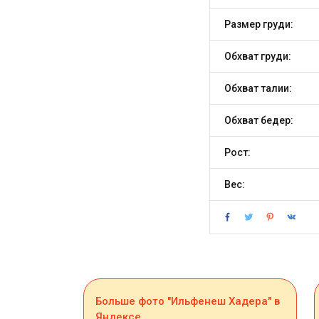
Размер груди:
Обхват груди:
Обхват талии:
Обхват бедер:
Рост:
Вес:
Больше фото "Ильфенеш Хадера" в
Яндексе