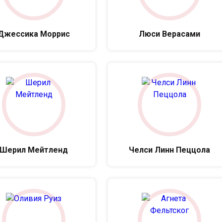
Джессика Моррис
Люси Верасами
Шерил Мейтленд
Челси Линн Пеццола