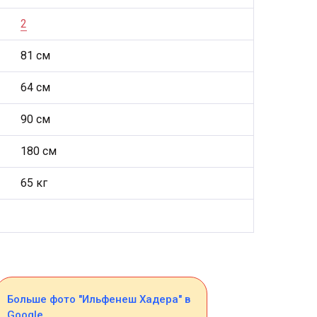
2
81 см
64 см
90 см
180 см
65 кг
Больше фото "Ильфенеш Хадера" в
Google