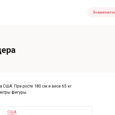
Знаменито
дера
 США. При росте 180 см и весе 65 кг
етры фигуры.
США