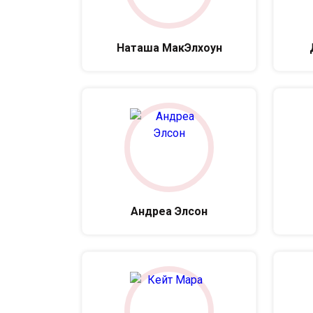
Наташа МакЭлхоун
Андреа Элсон