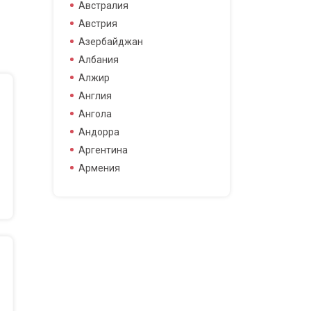
боец смешанных боевых
Австралия
боец смешанных боевых
Австрия
искусств
Азербайджан
боксер
Албания
борец
Алжир
велогонщица
Англия
видео блоггер
Ангола
виджей
Андорра
воллейболистка
Аргентина
врач
Армения
гимнастка
Афганистан
гонщик
Бангладеш
деятель науки
Барбадос
диджей
Бахрейн
дизайнер
Беларусь
драматург
Бельгия
журналистка
Бермудские острова
игрок в гольф