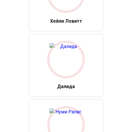
Хейли Ловитт
Далида