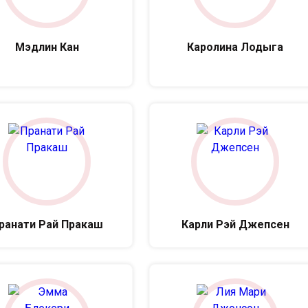
Мэдлин Кан
Каролина Лодыга
ранати Рай Пракаш
Карли Рэй Джепсен