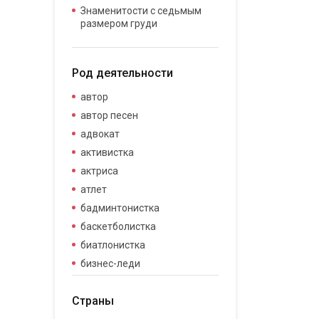
Знаменитости с седьмым
размером груди
Род деятельности
автор
автор песен
адвокат
активистка
актриса
атлет
бадминтонистка
баскетболистка
биатлонистка
бизнес-леди
бизнесвумен
Страны
бодибилдер