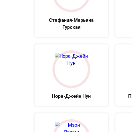
Стефания-Марьяна
Гурская
Нора-Джейн Нун
П