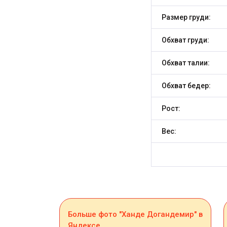
Размер груди:
Обхват груди:
Обхват талии:
Обхват бедер:
Рост:
Вес:
Больше фото "Ханде Догандемир" в
Яндексе