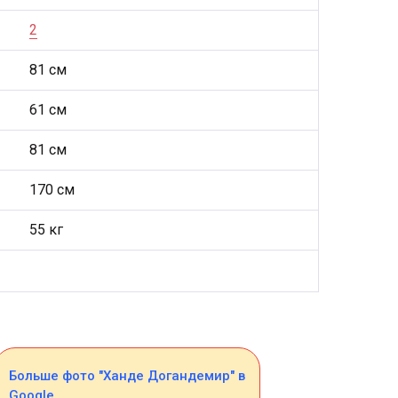
2
81 см
61 см
81 см
170 см
55 кг
Больше фото "Ханде Догандемир" в
Google