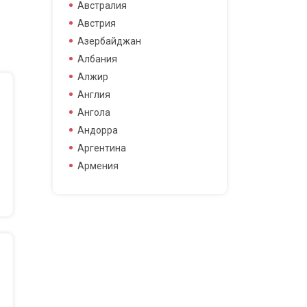
боец смешанных боевых
Австралия
боец смешанных боевых
Австрия
искусств
Азербайджан
боксер
Албания
борец
Алжир
велогонщица
Англия
видео блоггер
Ангола
виджей
Андорра
воллейболистка
Аргентина
врач
Армения
гимнастка
Афганистан
гонщик
Бангладеш
деятель науки
Барбадос
диджей
Бахрейн
дизайнер
Беларусь
драматург
Бельгия
журналистка
Бермудские острова
игрок в гольф