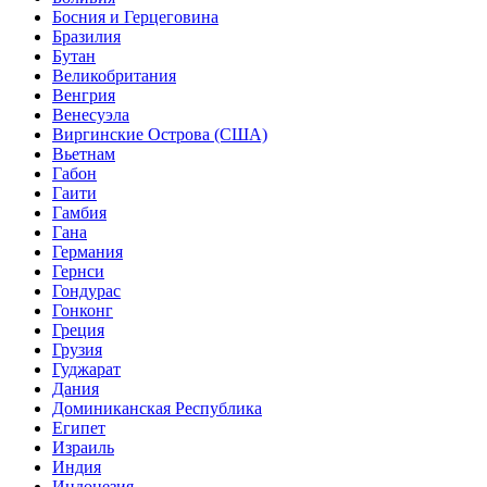
Босния и Герцеговина
Бразилия
Бутан
Великобритания
Венгрия
Венесуэла
Виргинские Острова (США)
Вьетнам
Габон
Гаити
Гамбия
Гана
Германия
Гернси
Гондурас
Гонконг
Греция
Грузия
Гуджарат
Дания
Доминиканская Республика
Египет
Израиль
Индия
Индонезия