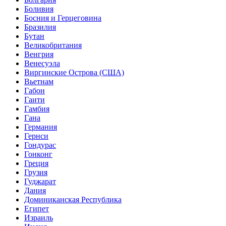
Боливия
Босния и Герцеговина
Бразилия
Бутан
Великобритания
Венгрия
Венесуэла
Виргинские Острова (США)
Вьетнам
Габон
Гаити
Гамбия
Гана
Германия
Гернси
Гондурас
Гонконг
Греция
Грузия
Гуджарат
Дания
Доминиканская Республика
Египет
Израиль