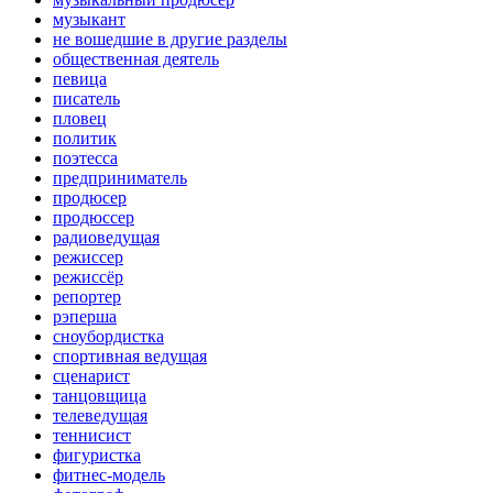
музыкант
не вошедшие в другие разделы
общественная деятель
певица
писатель
пловец
политик
поэтесса
предприниматель
продюсер
продюссер
радиоведущая
режиссер
режиссёр
репортер
рэперша
сноубордистка
спортивная ведущая
сценарист
танцовщица
телеведущая
теннисист
фигуристка
фитнес-модель