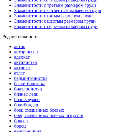
Знаменитости с третьим размером груди
Знаменитости с четвертым размером груди
Знаменитости с пятым размером груди
Знаменитости с шестым размером груди
Знаменитости с седьмым размером груди
Род деятельности
автор
автор песен
адвокат
активистка
актриса
атлет
бадминтонистка
баскетболистка
биатлонистка
бизнес-леди
бизнесвумен
бодибилдер
боец смешанных боевых
боец смешанных боевых искусств
боксер
борец
велогонщица