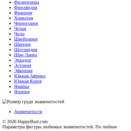
Филиппины
Финляндия
Франция
Хорватия
Черногория
Чехия
Чили
Швейцария
Швеция
Шотландия
Шри Ланка
Эквадор
Эстония
Эфиопия
Южная Африка
Южная Корея
Ямайка
Япония
Знаменитости
© 2026 HappyBust.com
Параметры фигуры любимых знаменитостей. По любым