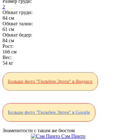
Размер груди:
2
Обхват груди:
84 см
Обхват талии:
61 см
Обхват бедер:
84 см
Рост:
166 см
Вес:
54 кг
Больше фото "Гюльбен Эрген" в Яндексе
Больше фото "Гюльбен Эрген" в Google
Знаменитости с таким же бюстом
Сэм Пинто