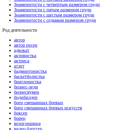
Знаменитости с четвертым размером груди
Знаменитости с пятым размером груди
Знаменитости с шестым размером груди
Знаменитости с седьмым размером груди
Род деятельности
автор
автор песен
адвокат
активистка
актриса
атлет
бадминтонистка
баскетболистка
биатлонистка
бизнес-леди
бизнесвумен
бодибилдер
боец смешанных боевых
боец смешанных боевых искусств
боксер
борец
велогонщица
видео блоггер