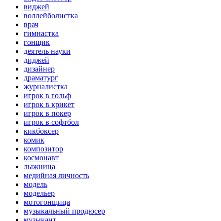
виджей
воллейболистка
врач
гимнастка
гонщик
деятель науки
диджей
дизайнер
драматург
журналистка
игрок в гольф
игрок в крикет
игрок в покер
игрок в софтбол
кикбоксер
комик
композитор
космонавт
лыжница
медийная личность
модель
модельер
мотогонщица
музыкальный продюсер
музыкант