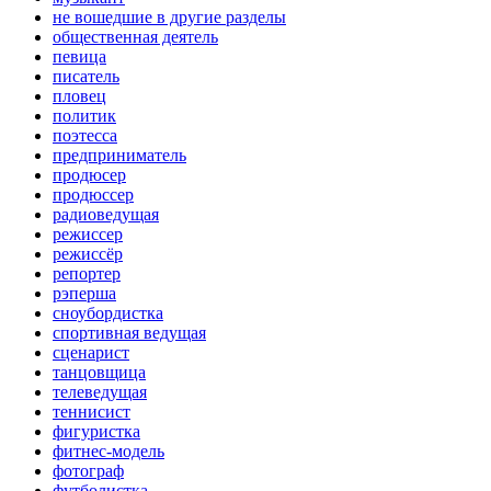
не вошедшие в другие разделы
общественная деятель
певица
писатель
пловец
политик
поэтесса
предприниматель
продюсер
продюссер
радиоведущая
режиссер
режиссёр
репортер
рэперша
сноубордистка
спортивная ведущая
сценарист
танцовщица
телеведущая
теннисист
фигуристка
фитнес-модель
фотограф
футболистка