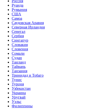
Россия
Руанда
Румыния
США
Самоа
Саудовская Аравия
Северная Ирландия
Сенегал
Сербия
Сингапур
Словакия
Словения
Сомали
Судан
Таиланд
Тайвань
Танзания
Тринидад и Тобаго
Тунис
Турция
Узбекистан
Украина
Уругвай
Уэльс
Филиппины