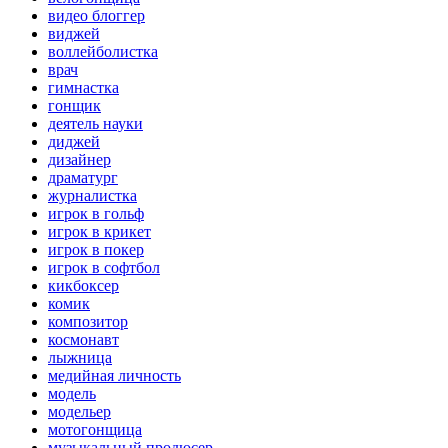
видео блоггер
виджей
воллейболистка
врач
гимнастка
гонщик
деятель науки
диджей
дизайнер
драматург
журналистка
игрок в гольф
игрок в крикет
игрок в покер
игрок в софтбол
кикбоксер
комик
композитор
космонавт
лыжница
медийная личность
модель
модельер
мотогонщица
музыкальный продюсер