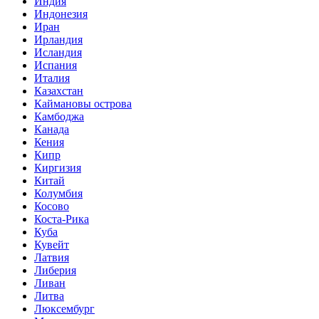
Индия
Индонезия
Иран
Ирландия
Исландия
Испания
Италия
Казахстан
Каймановы острова
Камбоджа
Канада
Кения
Кипр
Киргизия
Китай
Колумбия
Косово
Коста-Рика
Куба
Кувейт
Латвия
Либерия
Ливан
Литва
Люксембург