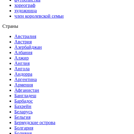
хореограф
художница
член королевской семьи
Страны
Австралия
Австрия
Азербайджан
Албания
Алжир
Англия
Ангола
Андорра
Аргентина
Армения
Афганистан
Бангладеш
Барбадос
Бахрейн
Беларусь
Бельгия
Бермудские острова
Болгария
Боливия