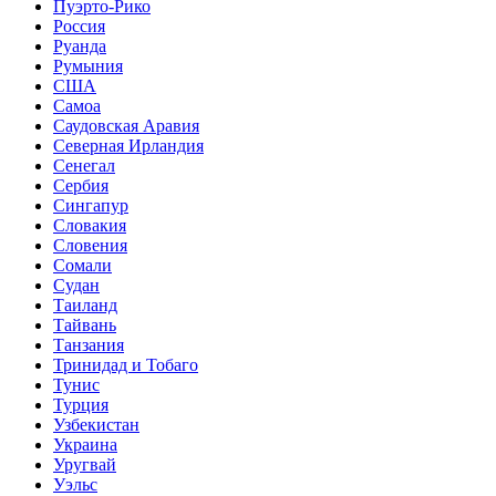
Пуэрто-Рико
Россия
Руанда
Румыния
США
Самоа
Саудовская Аравия
Северная Ирландия
Сенегал
Сербия
Сингапур
Словакия
Словения
Сомали
Судан
Таиланд
Тайвань
Танзания
Тринидад и Тобаго
Тунис
Турция
Узбекистан
Украина
Уругвай
Уэльс