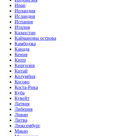
Иран
Ирландия
Исландия
Испания
Италия
Казахстан
Каймановы острова
Камбоджа
Канада
Кения
Кипр
Киргизия
Китай
Колумбия
Косово
Коста-Рика
Куба
Кувейт
Латвия
Либерия
Ливан
Литва
Люксембург
Макао