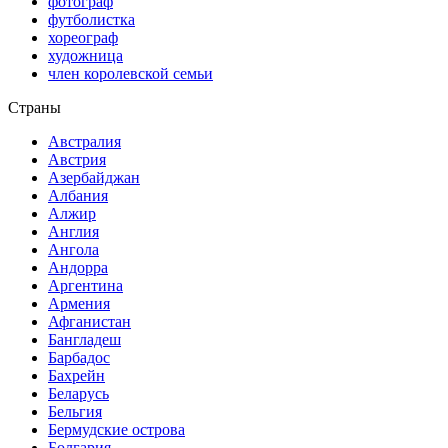
фотограф
футболистка
хореограф
художница
член королевской семьи
Страны
Австралия
Австрия
Азербайджан
Албания
Алжир
Англия
Ангола
Андорра
Аргентина
Армения
Афганистан
Бангладеш
Барбадос
Бахрейн
Беларусь
Бельгия
Бермудские острова
Болгария