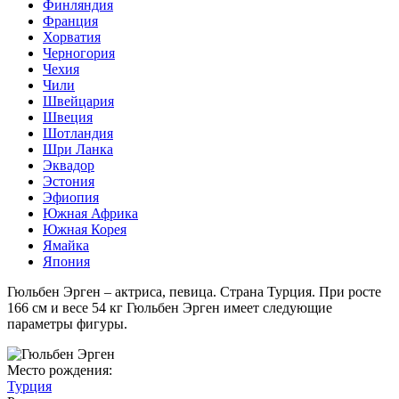
Финляндия
Франция
Хорватия
Черногория
Чехия
Чили
Швейцария
Швеция
Шотландия
Шри Ланка
Эквадор
Эстония
Эфиопия
Южная Африка
Южная Корея
Ямайка
Япония
Гюльбен Эрген – актриса, певица. Страна Турция. При росте
166 см и весе 54 кг Гюльбен Эрген имеет следующие
параметры фигуры.
Место рождения:
Турция