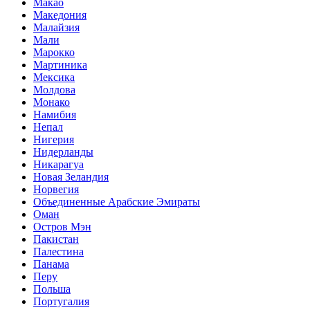
Макао
Македония
Малайзия
Мали
Марокко
Мартиника
Мексика
Молдова
Монако
Намибия
Непал
Нигерия
Нидерланды
Никарагуа
Новая Зеландия
Норвегия
Объединенные Арабские Эмираты
Оман
Остров Мэн
Пакистан
Палестина
Панама
Перу
Польша
Португалия