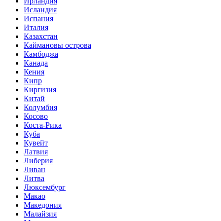
Ирландия
Исландия
Испания
Италия
Казахстан
Каймановы острова
Камбоджа
Канада
Кения
Кипр
Киргизия
Китай
Колумбия
Косово
Коста-Рика
Куба
Кувейт
Латвия
Либерия
Ливан
Литва
Люксембург
Макао
Македония
Малайзия