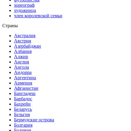
хореограф
художница
член королевской семьи
Страны
Австралия
Австрия
Азербайджан
Албания
Алжир
Англия
Ангола
Андорра
Аргентина
Армения
Афганистан
Бангладеш
Барбадос
Бахрейн
Беларусь
Бельгия
Бермудские острова
Болгария
Боливия