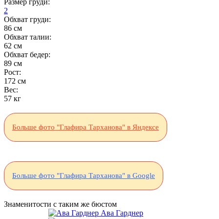
Размер груди:
2
Обхват груди:
86 см
Обхват талии:
62 см
Обхват бедер:
89 см
Рост:
172 см
Вес:
57 кг
Больше фото "Глафира Тарханова" в Яндексе
Больше фото "Глафира Тарханова" в Google
Знаменитости с таким же бюстом
Ава Гарднер