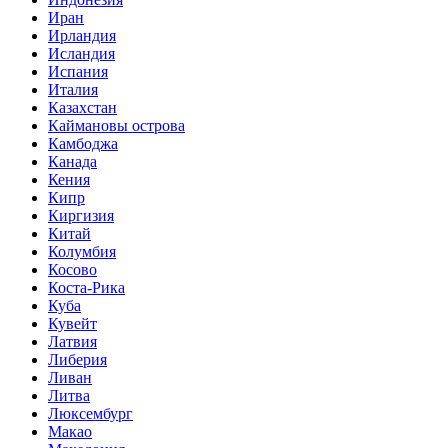
Иран
Ирландия
Исландия
Испания
Италия
Казахстан
Каймановы острова
Камбоджа
Канада
Кения
Кипр
Киргизия
Китай
Колумбия
Косово
Коста-Рика
Куба
Кувейт
Латвия
Либерия
Ливан
Литва
Люксембург
Макао