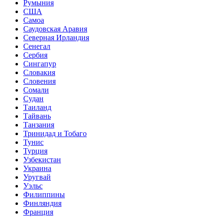
Румыния
США
Самоа
Саудовская Аравия
Северная Ирландия
Сенегал
Сербия
Сингапур
Словакия
Словения
Сомали
Судан
Таиланд
Тайвань
Танзания
Тринидад и Тобаго
Тунис
Турция
Узбекистан
Украина
Уругвай
Уэльс
Филиппины
Финляндия
Франция