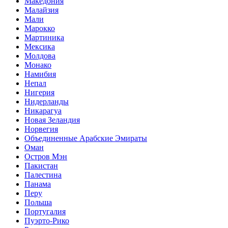
Македония
Малайзия
Мали
Марокко
Мартиника
Мексика
Молдова
Монако
Намибия
Непал
Нигерия
Нидерланды
Никарагуа
Новая Зеландия
Норвегия
Объединенные Арабские Эмираты
Оман
Остров Мэн
Пакистан
Палестина
Панама
Перу
Польша
Португалия
Пуэрто-Рико