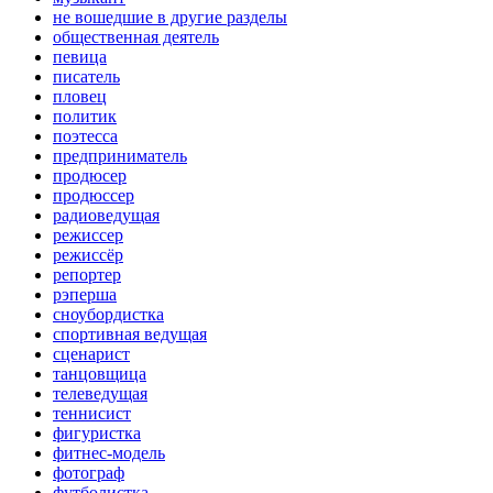
не вошедшие в другие разделы
общественная деятель
певица
писатель
пловец
политик
поэтесса
предприниматель
продюсер
продюссер
радиоведущая
режиссер
режиссёр
репортер
рэперша
сноубордистка
спортивная ведущая
сценарист
танцовщица
телеведущая
теннисист
фигуристка
фитнес-модель
фотограф
футболистка