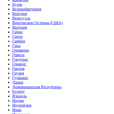
Бутан
Великобритания
Венгрия
Венесуэла
Виргинские Острова (США)
Вьетнам
Габон
Гаити
Гамбия
Гана
Германия
Гернси
Гондурас
Гонконг
Греция
Грузия
Гуджарат
Дания
Доминиканская Республика
Египет
Израиль
Индия
Индонезия
Иран