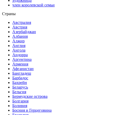
художница
член королевской семьи
Страны
Австралия
Австрия
Азербайджан
Албания
Алжир
Англия
Ангола
Андорра
Аргентина
Армения
Афганистан
Бангладеш
Барбадос
Бахрейн
Беларусь
Бельгия
Бермудские острова
Болгария
Боливия
Босния и Герцеговина
Бразилия