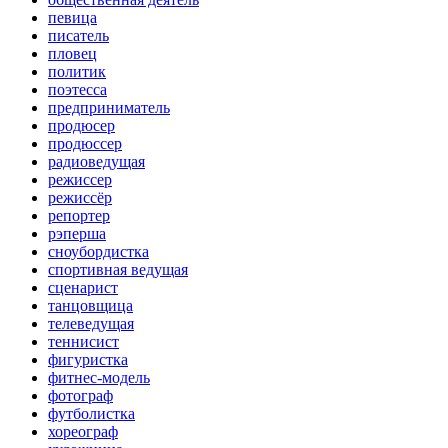
певица
писатель
пловец
политик
поэтесса
предприниматель
продюсер
продюссер
радиоведущая
режиссер
режиссёр
репортер
рэперша
сноубордистка
спортивная ведущая
сценарист
танцовщица
телеведущая
теннисист
фигуристка
фитнес-модель
фотограф
футболистка
хореограф