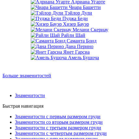
Адриана Угарте
Чиара Башетти
Тэйлор Дули
Пуджа Беди
Хизер Бауэр
Мелани Скериау
Райли Шай
Саманта Бонд
Дана Перино
Янет Гарсиа
Амель Бушоча
Больше знаменитостей
Знаменитости
Быстрая навигация
Знаменитости с первым размером груди
Знаменитости со вторым размером груди
Знаменитости с третьим размером груди
Знаменитости с четвертым размером груди
Знаменитости с пятым размером груди