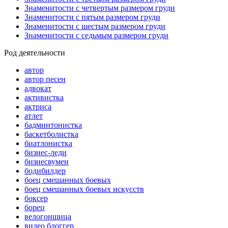
Знаменитости с четвертым размером груди
Знаменитости с пятым размером груди
Знаменитости с шестым размером груди
Знаменитости с седьмым размером груди
Род деятельности
автор
автор песен
адвокат
активистка
актриса
атлет
бадминтонистка
баскетболистка
биатлонистка
бизнес-леди
бизнесвумен
бодибилдер
боец смешанных боевых
боец смешанных боевых искусств
боксер
борец
велогонщица
видео блоггер