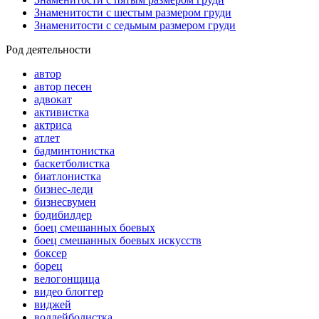
Знаменитости с шестым размером груди
Знаменитости с седьмым размером груди
Род деятельности
автор
автор песен
адвокат
активистка
актриса
атлет
бадминтонистка
баскетболистка
биатлонистка
бизнес-леди
бизнесвумен
бодибилдер
боец смешанных боевых
боец смешанных боевых искусств
боксер
борец
велогонщица
видео блоггер
виджей
воллейболистка