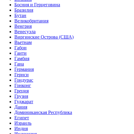
Босния и Герцеговина
Бразилия
Бутан
Великобритания
Венгрия
Венесуэла
Виргинские Острова (США)
Вьетнам
Габон
Гаити
Гамбия
Гана
Германия
Гернси
Гондурас
Гонконг
Греция
Грузия
Гуджарат
Дания
Доминиканская Республика
Египет
Израиль
Индия
Индонезия