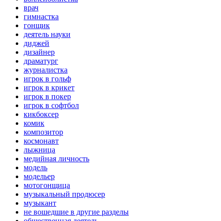
врач
гимнастка
гонщик
деятель науки
диджей
дизайнер
драматург
журналистка
игрок в гольф
игрок в крикет
игрок в покер
игрок в софтбол
кикбоксер
комик
композитор
космонавт
лыжница
медийная личность
модель
модельер
мотогонщица
музыкальный продюсер
музыкант
не вошедшие в другие разделы
общественная деятель