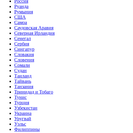
Россия
Руанда
Румыния
США
Самоа
Саудовская Аравия
Северная Ирландия
Сенегал
Сербия
Сингапур
Словакия
Словения
Сомали
Судан
Таиланд
Тайвань
Танзания
Тринидад и Тобаго
Тунис
Турция
Узбекистан
Украина
Уругвай
Уэльс
Филиппины