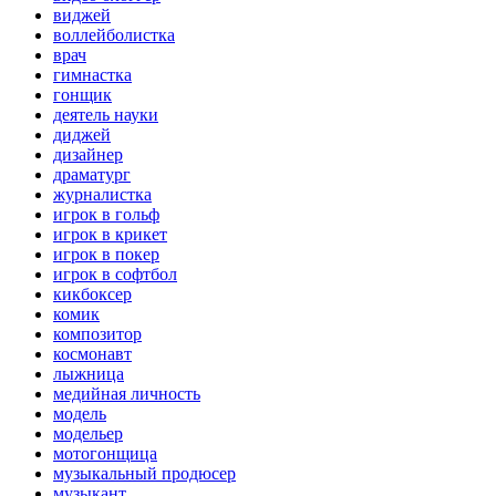
виджей
воллейболистка
врач
гимнастка
гонщик
деятель науки
диджей
дизайнер
драматург
журналистка
игрок в гольф
игрок в крикет
игрок в покер
игрок в софтбол
кикбоксер
комик
композитор
космонавт
лыжница
медийная личность
модель
модельер
мотогонщица
музыкальный продюсер
музыкант