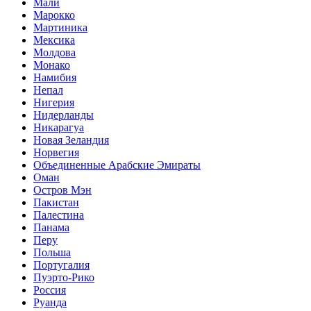
Мали
Марокко
Мартиника
Мексика
Молдова
Монако
Намибия
Непал
Нигерия
Нидерланды
Никарагуа
Новая Зеландия
Норвегия
Объединенные Арабские Эмираты
Оман
Остров Мэн
Пакистан
Палестина
Панама
Перу
Польша
Португалия
Пуэрто-Рико
Россия
Руанда