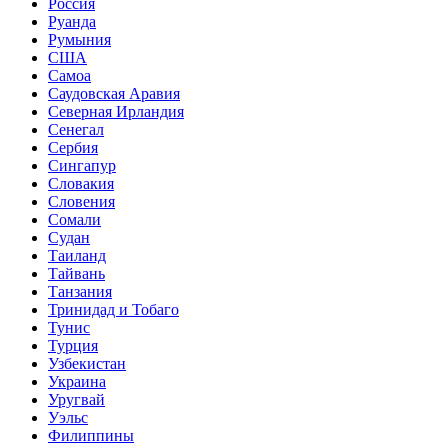
Россия
Руанда
Румыния
США
Самоа
Саудовская Аравия
Северная Ирландия
Сенегал
Сербия
Сингапур
Словакия
Словения
Сомали
Судан
Таиланд
Тайвань
Танзания
Тринидад и Тобаго
Тунис
Турция
Узбекистан
Украина
Уругвай
Уэльс
Филиппины