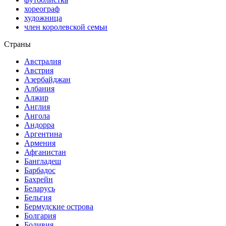
хореограф
художница
член королевской семьи
Страны
Австралия
Австрия
Азербайджан
Албания
Алжир
Англия
Ангола
Андорра
Аргентина
Армения
Афганистан
Бангладеш
Барбадос
Бахрейн
Беларусь
Бельгия
Бермудские острова
Болгария
Боливия