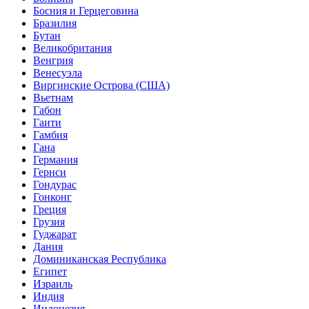
Босния и Герцеговина
Бразилия
Бутан
Великобритания
Венгрия
Венесуэла
Виргинские Острова (США)
Вьетнам
Габон
Гаити
Гамбия
Гана
Германия
Гернси
Гондурас
Гонконг
Греция
Грузия
Гуджарат
Дания
Доминиканская Республика
Египет
Израиль
Индия
Индонезия