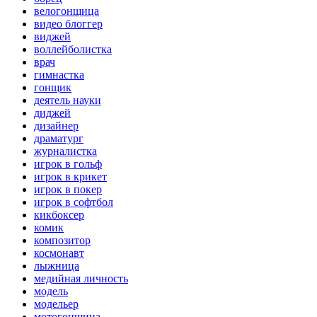
велогонщица
видео блоггер
виджей
воллейболистка
врач
гимнастка
гонщик
деятель науки
диджей
дизайнер
драматург
журналистка
игрок в гольф
игрок в крикет
игрок в покер
игрок в софтбол
кикбоксер
комик
композитор
космонавт
лыжница
медийная личность
модель
модельер
мотогонщица