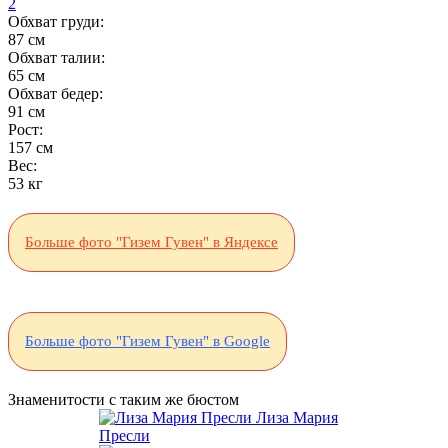
2
Обхват груди:
87 см
Обхват талии:
65 см
Обхват бедер:
91 см
Рост:
157 см
Вес:
53 кг
Больше фото "Гизем Гувен" в Яндексе
Больше фото "Гизем Гувен" в Google
Знаменитости с таким же бюстом
Лиза Мария
Пресли