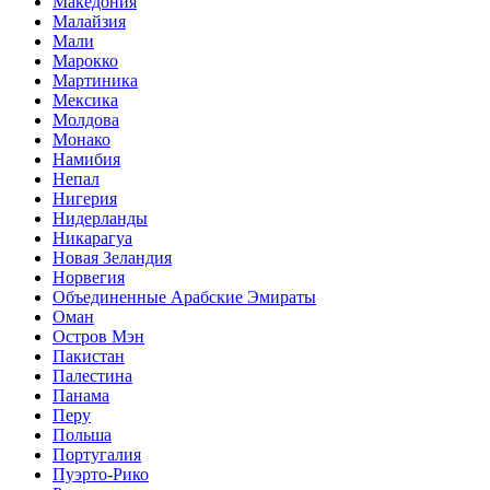
Македония
Малайзия
Мали
Марокко
Мартиника
Мексика
Молдова
Монако
Намибия
Непал
Нигерия
Нидерланды
Никарагуа
Новая Зеландия
Норвегия
Объединенные Арабские Эмираты
Оман
Остров Мэн
Пакистан
Палестина
Панама
Перу
Польша
Португалия
Пуэрто-Рико