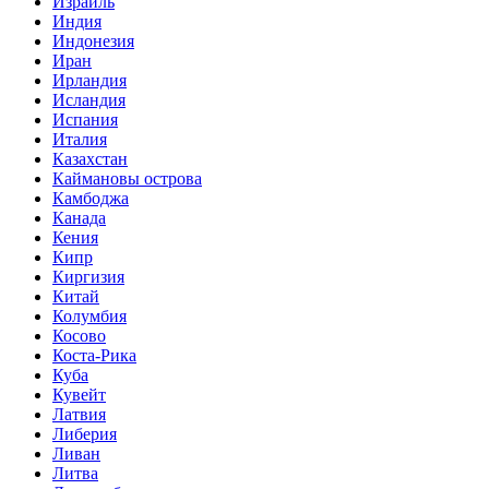
Израиль
Индия
Индонезия
Иран
Ирландия
Исландия
Испания
Италия
Казахстан
Каймановы острова
Камбоджа
Канада
Кения
Кипр
Киргизия
Китай
Колумбия
Косово
Коста-Рика
Куба
Кувейт
Латвия
Либерия
Ливан
Литва