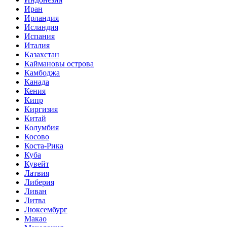
Иран
Ирландия
Исландия
Испания
Италия
Казахстан
Каймановы острова
Камбоджа
Канада
Кения
Кипр
Киргизия
Китай
Колумбия
Косово
Коста-Рика
Куба
Кувейт
Латвия
Либерия
Ливан
Литва
Люксембург
Макао