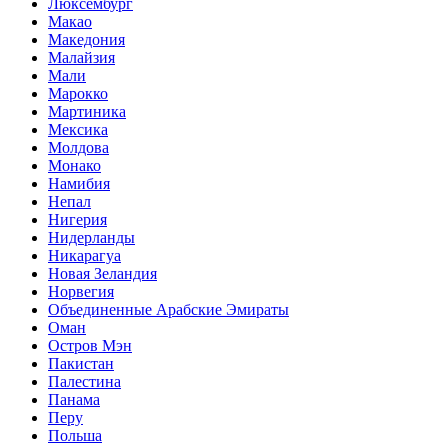
Люксембург
Макао
Македония
Малайзия
Мали
Марокко
Мартиника
Мексика
Молдова
Монако
Намибия
Непал
Нигерия
Нидерланды
Никарагуа
Новая Зеландия
Норвегия
Объединенные Арабские Эмираты
Оман
Остров Мэн
Пакистан
Палестина
Панама
Перу
Польша