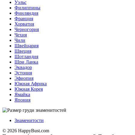
Уэльс
Филиппины
Финляндия
Франция
Хорватия
Черногория
Чехия
Чили
Швейцария
Швеция
Шотландия
Шри Ланка
Эквадор
Эстония
Эфиопия
Южная Африка
Южная Корея
Ямайка
Япония
Знаменитости
© 2026 HappyBust.com