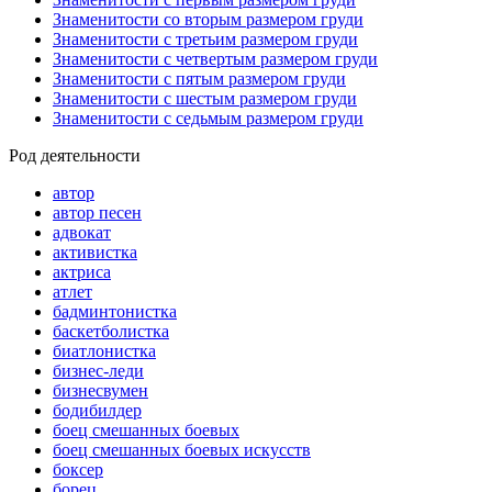
Знаменитости со вторым размером груди
Знаменитости с третьим размером груди
Знаменитости с четвертым размером груди
Знаменитости с пятым размером груди
Знаменитости с шестым размером груди
Знаменитости с седьмым размером груди
Род деятельности
автор
автор песен
адвокат
активистка
актриса
атлет
бадминтонистка
баскетболистка
биатлонистка
бизнес-леди
бизнесвумен
бодибилдер
боец смешанных боевых
боец смешанных боевых искусств
боксер
борец