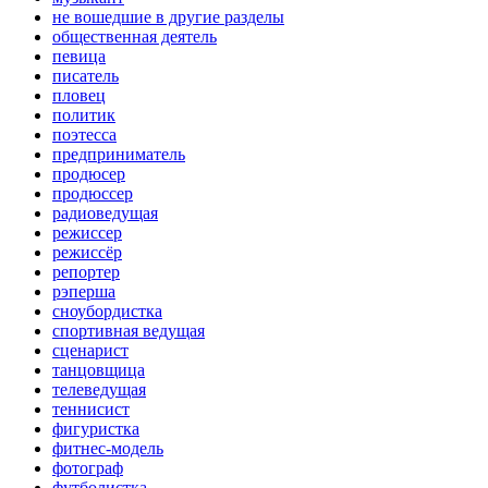
не вошедшие в другие разделы
общественная деятель
певица
писатель
пловец
политик
поэтесса
предприниматель
продюсер
продюссер
радиоведущая
режиссер
режиссёр
репортер
рэперша
сноубордистка
спортивная ведущая
сценарист
танцовщица
телеведущая
теннисист
фигуристка
фитнес-модель
фотограф
футболистка