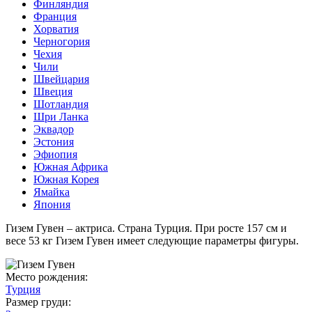
Финляндия
Франция
Хорватия
Черногория
Чехия
Чили
Швейцария
Швеция
Шотландия
Шри Ланка
Эквадор
Эстония
Эфиопия
Южная Африка
Южная Корея
Ямайка
Япония
Гизем Гувен – актриса. Страна Турция. При росте 157 см и
весе 53 кг Гизем Гувен имеет следующие параметры фигуры.
Место рождения:
Турция
Размер груди: