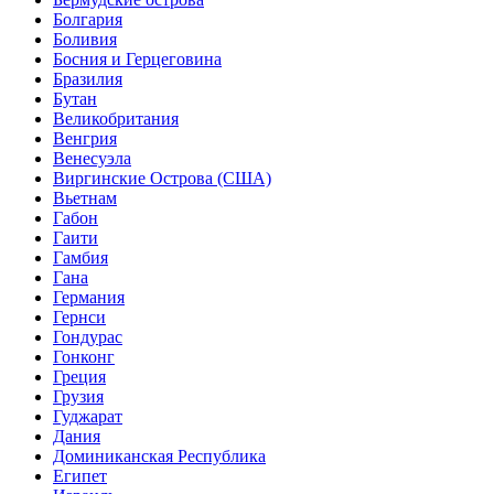
Болгария
Боливия
Босния и Герцеговина
Бразилия
Бутан
Великобритания
Венгрия
Венесуэла
Виргинские Острова (США)
Вьетнам
Габон
Гаити
Гамбия
Гана
Германия
Гернси
Гондурас
Гонконг
Греция
Грузия
Гуджарат
Дания
Доминиканская Республика
Египет