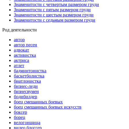
Знаменитости с четвертым размером груди
Знаменитости с пятым размером груди
Знаменитости с шестым размером груди
Знаменитости с седьмым размером груди
Род деятельности
автор
автор песен
адвокат
активистка
актриса
атлет
бадминтонистка
баскетболистка
биатлонистка
бизнес-леди
бизнесвумен
бодибилдер
боец смешанных боевых
боец смешанных боевых искусств
боксер
борец
велогонщица
видео блоггер