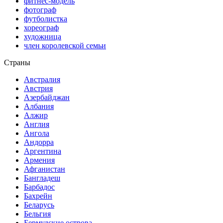
фитнес-модель
фотограф
футболистка
хореограф
художница
член королевской семьи
Страны
Австралия
Австрия
Азербайджан
Албания
Алжир
Англия
Ангола
Андорра
Аргентина
Армения
Афганистан
Бангладеш
Барбадос
Бахрейн
Беларусь
Бельгия
Бермудские острова