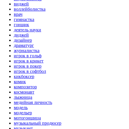
виджей
воллейболистка
врач
гимнастка
гонщик
деятель науки
диджей
дизайнер
драматург
журналистка
игрок в гольф
игрок в крикет
игрок в покер
игрок в софтбол
кикбоксер
комик
композитор
космонавт
лыжница
медийная личность
модель
модельер
мотогонщица
музыкальный продюсер
музыкант