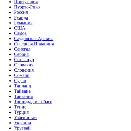
Португалия
Пуэрто-Рико
Россия
Руанда
Румыния
США
Самоа
Саудовская Аравия
Северная Ирландия
Сенегал
Сербия
Сингапур
Словакия
Словения
Сомали
Судан
Таиланд
Тайвань
Танзания
Тринидад и Тобаго
Тунис
Турция
Узбекистан
Украина
Уругвай