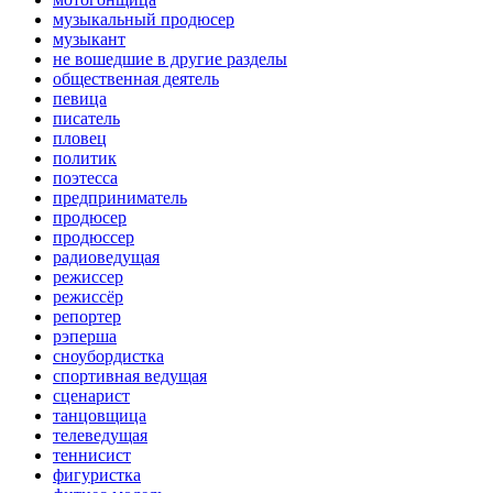
музыкальный продюсер
музыкант
не вошедшие в другие разделы
общественная деятель
певица
писатель
пловец
политик
поэтесса
предприниматель
продюсер
продюссер
радиоведущая
режиссер
режиссёр
репортер
рэперша
сноубордистка
спортивная ведущая
сценарист
танцовщица
телеведущая
теннисист
фигуристка