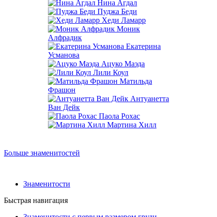
Нина Агдал
Пуджа Беди
Хеди Ламарр
Моник
Алфрадик
Екатерина
Усманова
Ацуко Маэда
Лили Коул
Матильда
Фрашон
Антуанетта
Ван Дейк
Паола Рохас
Мартина Хилл
Больше знаменитостей
Знаменитости
Быстрая навигация
Знаменитости с первым размером груди