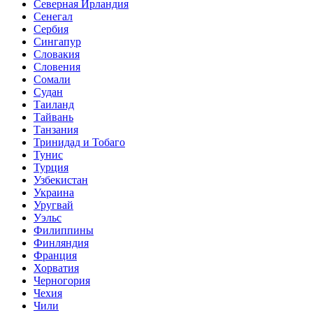
Северная Ирландия
Сенегал
Сербия
Сингапур
Словакия
Словения
Сомали
Судан
Таиланд
Тайвань
Танзания
Тринидад и Тобаго
Тунис
Турция
Узбекистан
Украина
Уругвай
Уэльс
Филиппины
Финляндия
Франция
Хорватия
Черногория
Чехия
Чили