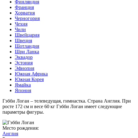
Финляндия
Франция
Хорватия
Черногория
Чехия
Чили
Швейцария
Швеция
Шотландия
Шри Ланка
Эквадор
Эстония
Эфиопия
Южная Африка
Южная Корея
Ямайка
Япония
Гэбби Логан – телеведущая, гимнастка. Страна Англия. При
росте 172 см и весе 60 кг Гэбби Логан имеет следующие
параметры фигуры.
Место рождения:
Англия