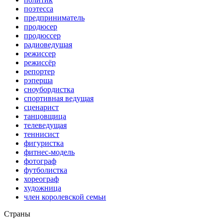
поэтесса
предприниматель
продюсер
продюссер
радиоведущая
режиссер
режиссёр
репортер
рэперша
сноубордистка
спортивная ведущая
сценарист
танцовщица
телеведущая
теннисист
фигуристка
фитнес-модель
фотограф
футболистка
хореограф
художница
член королевской семьи
Страны