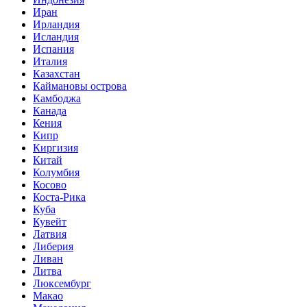
Иран
Ирландия
Исландия
Испания
Италия
Казахстан
Каймановы острова
Камбоджа
Канада
Кения
Кипр
Киргизия
Китай
Колумбия
Косово
Коста-Рика
Куба
Кувейт
Латвия
Либерия
Ливан
Литва
Люксембург
Макао