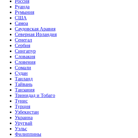
Россия
Руанда
Румыния
США
Самоа
Саудовская Аравия
Северная Ирландия
Сенегал
Сербия
Сингапур
Словакия
Словения
Сомали
Судан
Таиланд
Тайвань
Танзания
Тринидад и Тобаго
Тунис
Турция
Узбекистан
Украина
Уругвай
Уэльс
Филиппины