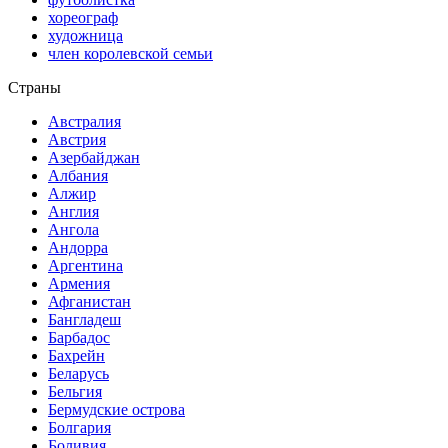
хореограф
художница
член королевской семьи
Страны
Австралия
Австрия
Азербайджан
Албания
Алжир
Англия
Ангола
Андорра
Аргентина
Армения
Афганистан
Бангладеш
Барбадос
Бахрейн
Беларусь
Бельгия
Бермудские острова
Болгария
Боливия