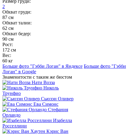
Размер груди:
2
Обхват груди:
87 см
Обхват талии:
62 см
Обхват бедер:
90 см
Рост:
172 см
Вес:
60 кг
Больше фото "Гэбби Логан" в Яндексе
Больше фото "Гэбби
Логан" в Google
Знаменитости с таким же бюстом
Нати Возза
Николь
Трунфио
Сьюзэн Оливер
Ева Симонс
Стефания
Орландо
Изабелла
Росселлини
Кэрис Ван