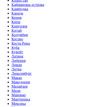
Казахстан
Каймановы острова
Камбоджа
Канада
Кения
Кипр
Киргизия
Китай
Колумбия
Косово
Коста-Рика
Куба
Кувейт
Латвия
Либерия
Ливан
Литва
Люксембург
Макао
Македония
Малайзия
Мали
Марокко
Мартиника
Мексика