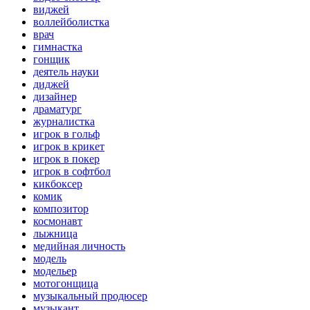
виджей
воллейболистка
врач
гимнастка
гонщик
деятель науки
диджей
дизайнер
драматург
журналистка
игрок в гольф
игрок в крикет
игрок в покер
игрок в софтбол
кикбоксер
комик
композитор
космонавт
лыжница
медийная личность
модель
модельер
мотогонщица
музыкальный продюсер
музыкант