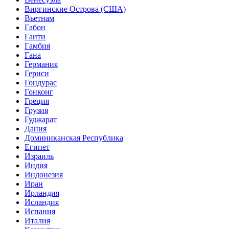
Виргинские Острова (США)
Вьетнам
Габон
Гаити
Гамбия
Гана
Германия
Гернси
Гондурас
Гонконг
Греция
Грузия
Гуджарат
Дания
Доминиканская Республика
Египет
Израиль
Индия
Индонезия
Иран
Ирландия
Исландия
Испания
Италия