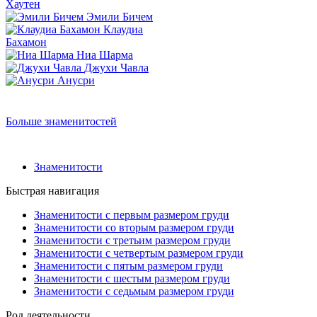
Хаутен
Эмили Бичем
Клаудиа
Бахамон
Ниа Шарма
Джухи Чавла
Анусри
Больше знаменитостей
Знаменитости
Быстрая навигация
Знаменитости с первым размером груди
Знаменитости со вторым размером груди
Знаменитости с третьим размером груди
Знаменитости с четвертым размером груди
Знаменитости с пятым размером груди
Знаменитости с шестым размером груди
Знаменитости с седьмым размером груди
Род деятельности