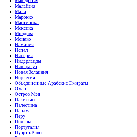
Македония
Малайзия
Мали
Марокко
Мартиника
Мексика
Молдова
Монако
Намибия
Непал
Нигерия
Нидерланды
Никарагуа
Новая Зеландия
Норвегия
Объединенные Арабские Эмираты
Оман
Остров Мэн
Пакистан
Палестина
Панама
Перу
Польша
Португалия
Пуэрто-Рико