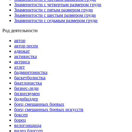
Знаменитости с четвертым размером груди
Знаменитости с пятым размером груди
Знаменитости с шестым размером груди
Знаменитости с седьмым размером груди
Род деятельности
автор
автор песен
адвокат
активистка
актриса
атлет
бадминтонистка
баскетболистка
биатлонистка
бизнес-леди
бизнесвумен
бодибилдер
боец смешанных боевых
боец смешанных боевых искусств
боксер
борец
велогонщица
видео блоггер