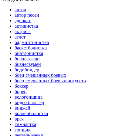
автор
автор песен
адвокат
активистка
актриса
атлет
бадминтонистка
баскетболистка
биатлонистка
бизнес-леди
бизнесвумен
бодибилдер
боец смешанных боевых
боец смешанных боевых искусств
боксер
борец
велогонщица
видео блоггер
виджей
воллейболистка
врач
гимнастка
гонщик
деятель науки