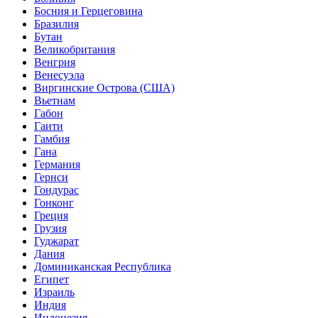
Босния и Герцеговина
Бразилия
Бутан
Великобритания
Венгрия
Венесуэла
Виргинские Острова (США)
Вьетнам
Габон
Гаити
Гамбия
Гана
Германия
Гернси
Гондурас
Гонконг
Греция
Грузия
Гуджарат
Дания
Доминиканская Республика
Египет
Израиль
Индия
Индонезия