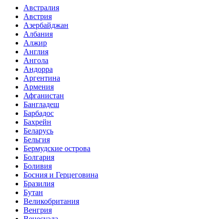
Австралия
Австрия
Азербайджан
Албания
Алжир
Англия
Ангола
Андорра
Аргентина
Армения
Афганистан
Бангладеш
Барбадос
Бахрейн
Беларусь
Бельгия
Бермудские острова
Болгария
Боливия
Босния и Герцеговина
Бразилия
Бутан
Великобритания
Венгрия
Венесуэла