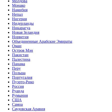
Молдова
Монако
Намибия
Непал
Нигерия
Нидерланды
Никарагуа
Новая Зеландия
Норвегия
Объединенные Арабские Эмираты
Оман
Остров Мэн
Пакистан
Палестина
Панама
Перу
Польша
Португалия
Пуэрто-Рико
Россия
Руанда
Румыния
США
Самоа
Саудовская Аравия