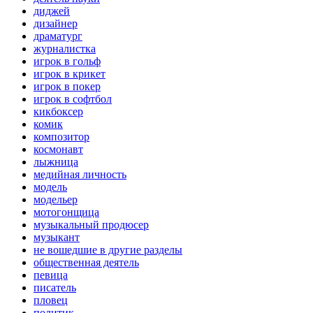
диджей
дизайнер
драматург
журналистка
игрок в гольф
игрок в крикет
игрок в покер
игрок в софтбол
кикбоксер
комик
композитор
космонавт
лыжница
медийная личность
модель
модельер
мотогонщица
музыкальный продюсер
музыкант
не вошедшие в другие разделы
общественная деятель
певица
писатель
пловец
политик