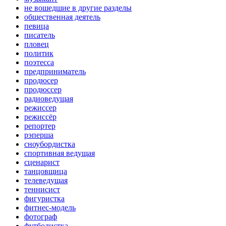
не вошедшие в другие разделы
общественная деятель
певица
писатель
пловец
политик
поэтесса
предприниматель
продюсер
продюссер
радиоведущая
режиссер
режиссёр
репортер
рэперша
сноубордистка
спортивная ведущая
сценарист
танцовщица
телеведущая
теннисист
фигуристка
фитнес-модель
фотограф
футболистка