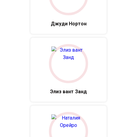
Джуди Нортон
Элиз вант Занд