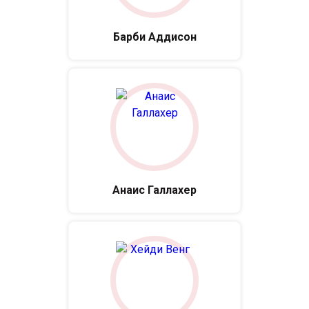
Барби Аддисон
Анаис Галлахер