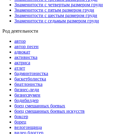
Знаменитости с четвертым размером груди
Знаменитости с пятым размером груди
Знаменитости с шестым размером груди
Знаменитости с седьмым размером груди
Род деятельности
автор
автор песен
адвокат
активистка
актриса
атлет
бадминтонистка
баскетболистка
биатлонистка
бизнес-леди
бизнесвумен
бодибилдер
боец смешанных боевых
боец смешанных боевых искусств
боксер
борец
велогонщица
видео блоггер