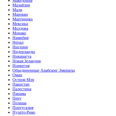
Македония
Малайзия
Мали
Марокко
Мартиника
Мексика
Молдова
Монако
Намибия
Непал
Нигерия
Нидерланды
Никарагуа
Новая Зеландия
Норвегия
Объединенные Арабские Эмираты
Оман
Остров Мэн
Пакистан
Палестина
Панама
Перу
Польша
Португалия
Пуэрто-Рико