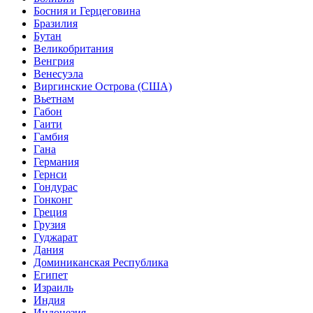
Босния и Герцеговина
Бразилия
Бутан
Великобритания
Венгрия
Венесуэла
Виргинские Острова (США)
Вьетнам
Габон
Гаити
Гамбия
Гана
Германия
Гернси
Гондурас
Гонконг
Греция
Грузия
Гуджарат
Дания
Доминиканская Республика
Египет
Израиль
Индия
Индонезия