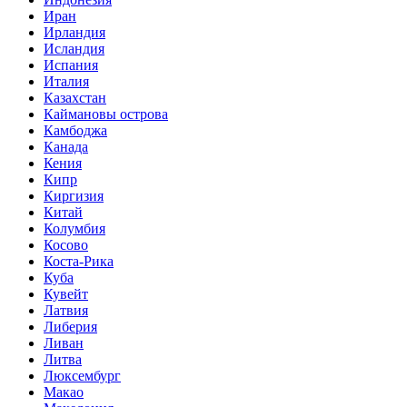
Иран
Ирландия
Исландия
Испания
Италия
Казахстан
Каймановы острова
Камбоджа
Канада
Кения
Кипр
Киргизия
Китай
Колумбия
Косово
Коста-Рика
Куба
Кувейт
Латвия
Либерия
Ливан
Литва
Люксембург
Макао