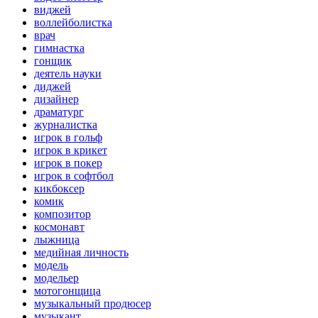
виджей
воллейболистка
врач
гимнастка
гонщик
деятель науки
диджей
дизайнер
драматург
журналистка
игрок в гольф
игрок в крикет
игрок в покер
игрок в софтбол
кикбоксер
комик
композитор
космонавт
лыжница
медийная личность
модель
модельер
мотогонщица
музыкальный продюсер
музыкант