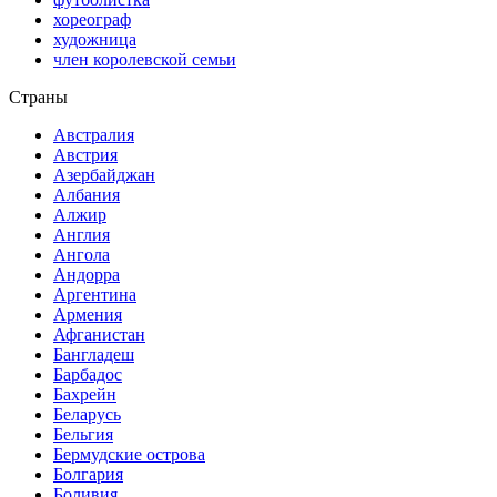
хореограф
художница
член королевской семьи
Страны
Австралия
Австрия
Азербайджан
Албания
Алжир
Англия
Ангола
Андорра
Аргентина
Армения
Афганистан
Бангладеш
Барбадос
Бахрейн
Беларусь
Бельгия
Бермудские острова
Болгария
Боливия