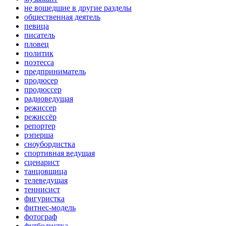
не вошедшие в другие разделы
общественная деятель
певица
писатель
пловец
политик
поэтесса
предприниматель
продюсер
продюссер
радиоведущая
режиссер
режиссёр
репортер
рэперша
сноубордистка
спортивная ведущая
сценарист
танцовщица
телеведущая
теннисист
фигуристка
фитнес-модель
фотограф
футболистка