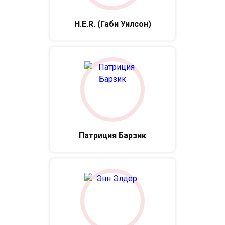
H.E.R. (Габи Уилсон)
Патриция Барзик