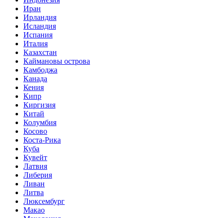
Иран
Ирландия
Исландия
Испания
Италия
Казахстан
Каймановы острова
Камбоджа
Канада
Кения
Кипр
Киргизия
Китай
Колумбия
Косово
Коста-Рика
Куба
Кувейт
Латвия
Либерия
Ливан
Литва
Люксембург
Макао