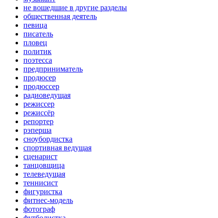
не вошедшие в другие разделы
общественная деятель
певица
писатель
пловец
политик
поэтесса
предприниматель
продюсер
продюссер
радиоведущая
режиссер
режиссёр
репортер
рэперша
сноубордистка
спортивная ведущая
сценарист
танцовщица
телеведущая
теннисист
фигуристка
фитнес-модель
фотограф
футболистка