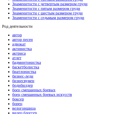
Знаменитости с четвертым размером груди
Знаменитости с пятым размером груди
Знаменитости с шестым размером груди
Знаменитости с седьмым размером груди
Род деятельности
автор
автор песен
адвокат
активистка
актриса
атлет
бадминтонистка
баскетболистка
биатлонистка
бизнес-леди
бизнесвумен
бодибилдер
боец смешанных боевых
боец смешанных боевых искусств
боксер
борец
велогонщица
видео блоггер