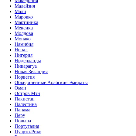
Македония
Малайзия
Мали
Марокко
Мартиника
Мексика
Молдова
Монако
Намибия
Непал
Нигерия
Нидерланды
Никарагуа
Новая Зеландия
Норвегия
Объединенные Арабские Эмираты
Оман
Остров Мэн
Пакистан
Палестина
Панама
Перу
Польша
Португалия
Пуэрто-Рико