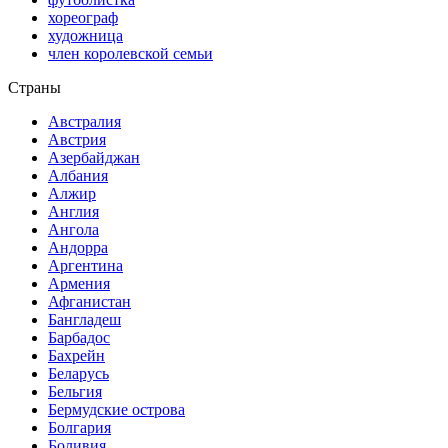
хореограф
художница
член королевской семьи
Страны
Австралия
Австрия
Азербайджан
Албания
Алжир
Англия
Ангола
Андорра
Аргентина
Армения
Афганистан
Бангладеш
Барбадос
Бахрейн
Беларусь
Бельгия
Бермудские острова
Болгария
Боливия