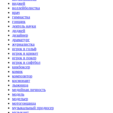
виджей
воллейболистка
врач
гимнастка
гонщик
деятель науки
диджей
дизайнер
драматург
журналистка
игрок в гольф
игрок в крикет
игрок в покер
игрок в софтбол
кикбоксер
комик
композитор
космонавт
лыжница
медийная личность
модель
модельер
мотогонщица
музыкальный продюсер
музыкант