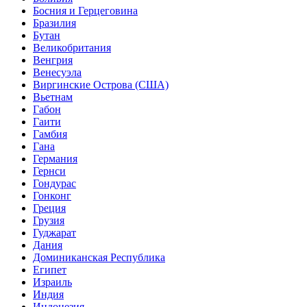
Босния и Герцеговина
Бразилия
Бутан
Великобритания
Венгрия
Венесуэла
Виргинские Острова (США)
Вьетнам
Габон
Гаити
Гамбия
Гана
Германия
Гернси
Гондурас
Гонконг
Греция
Грузия
Гуджарат
Дания
Доминиканская Республика
Египет
Израиль
Индия
Индонезия