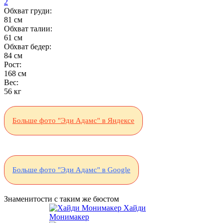
2
Обхват груди:
81 см
Обхват талии:
61 см
Обхват бедер:
84 см
Рост:
168 см
Вес:
56 кг
Больше фото "Эди Адамс" в Яндексе
Больше фото "Эди Адамс" в Google
Знаменитости с таким же бюстом
Хайди
Монимакер