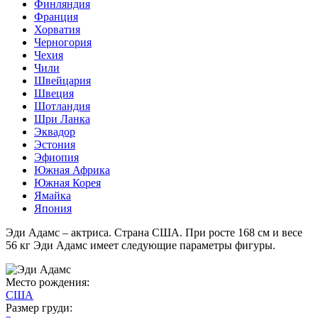
Финляндия
Франция
Хорватия
Черногория
Чехия
Чили
Швейцария
Швеция
Шотландия
Шри Ланка
Эквадор
Эстония
Эфиопия
Южная Африка
Южная Корея
Ямайка
Япония
Эди Адамс – актриса. Страна США. При росте 168 см и весе
56 кг Эди Адамс имеет следующие параметры фигуры.
Место рождения:
США
Размер груди: