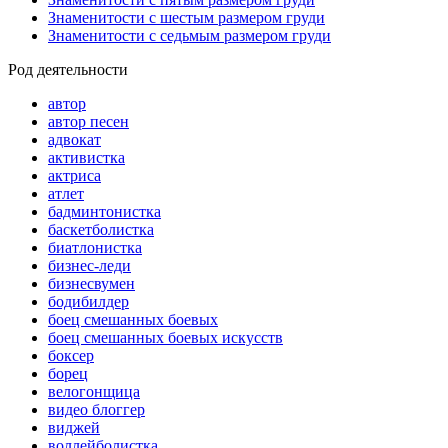
Знаменитости с шестым размером груди
Знаменитости с седьмым размером груди
Род деятельности
автор
автор песен
адвокат
активистка
актриса
атлет
бадминтонистка
баскетболистка
биатлонистка
бизнес-леди
бизнесвумен
бодибилдер
боец смешанных боевых
боец смешанных боевых искусств
боксер
борец
велогонщица
видео блоггер
виджей
воллейболистка