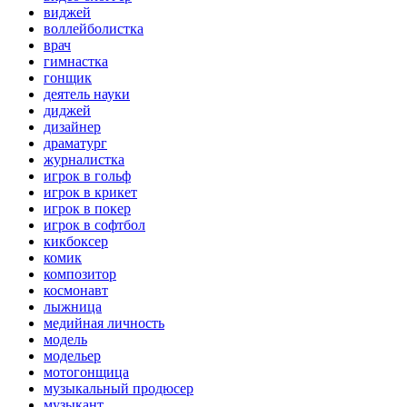
виджей
воллейболистка
врач
гимнастка
гонщик
деятель науки
диджей
дизайнер
драматург
журналистка
игрок в гольф
игрок в крикет
игрок в покер
игрок в софтбол
кикбоксер
комик
композитор
космонавт
лыжница
медийная личность
модель
модельер
мотогонщица
музыкальный продюсер
музыкант