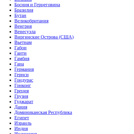
Босния и Герцеговина
Бразилия
Бутан
Великобритания
Венгрия
Венесуэла
Виргинские Острова (США)
Вьетнам
Габон
Гаити
Гамбия
Гана
Германия
Гернси
Гондурас
Гонконг
Греция
Грузия
Гуджарат
Дания
Доминиканская Республика
Египет
Израиль
Индия
Индонезия