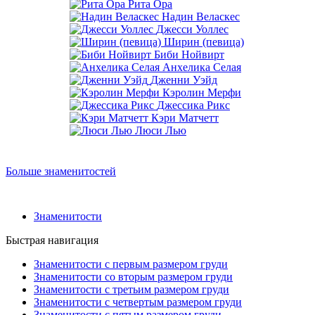
Рита Ора
Надин Веласкес
Джесси Уоллес
Ширин (певица)
Биби Нойвирт
Анхелика Селая
Дженни Уэйд
Кэролин Мерфи
Джессика Рикс
Кэри Матчетт
Люси Лью
Больше знаменитостей
Знаменитости
Быстрая навигация
Знаменитости с первым размером груди
Знаменитости со вторым размером груди
Знаменитости с третьим размером груди
Знаменитости с четвертым размером груди
Знаменитости с пятым размером груди