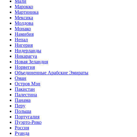
Мали
Марокко
Мартиника
Мексика
Молдова
Монако
Намибия
Непал
Нигерия
Нидерланды
Никарагуа
Новая Зеландия
Норвегия
Объединенные Арабские Эмираты
Оман
Остров Мэн
Пакистан
Палестина
Панама
Перу
Польша
Португалия
Пуэрто-Рико
Россия
Руанда