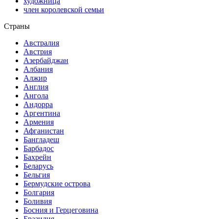
художница
член королевской семьи
Страны
Австралия
Австрия
Азербайджан
Албания
Алжир
Англия
Ангола
Андорра
Аргентина
Армения
Афганистан
Бангладеш
Барбадос
Бахрейн
Беларусь
Бельгия
Бермудские острова
Болгария
Боливия
Босния и Герцеговина
Бразилия