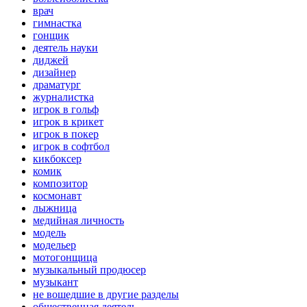
врач
гимнастка
гонщик
деятель науки
диджей
дизайнер
драматург
журналистка
игрок в гольф
игрок в крикет
игрок в покер
игрок в софтбол
кикбоксер
комик
композитор
космонавт
лыжница
медийная личность
модель
модельер
мотогонщица
музыкальный продюсер
музыкант
не вошедшие в другие разделы
общественная деятель