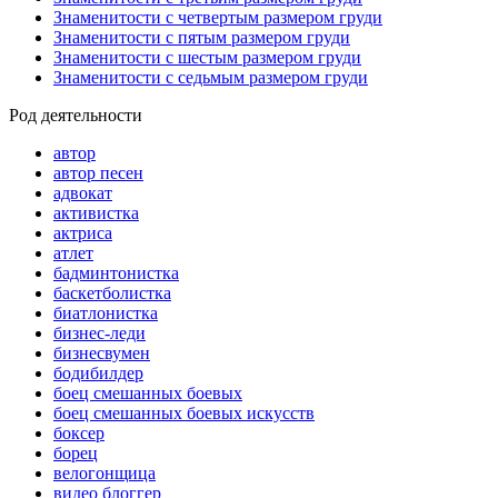
Знаменитости с четвертым размером груди
Знаменитости с пятым размером груди
Знаменитости с шестым размером груди
Знаменитости с седьмым размером груди
Род деятельности
автор
автор песен
адвокат
активистка
актриса
атлет
бадминтонистка
баскетболистка
биатлонистка
бизнес-леди
бизнесвумен
бодибилдер
боец смешанных боевых
боец смешанных боевых искусств
боксер
борец
велогонщица
видео блоггер