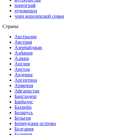
хореограф
художница
член королевской семьи
Страны
Австралия
Австрия
Азербайджан
Албания
Алжир
Англия
Ангола
Андорра
Аргентина
Армения
Афганистан
Бангладеш
Барбадос
Бахрейн
Беларусь
Бельгия
Бермудские острова
Болгария
Боливия