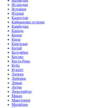
Ирландия
Исландия
Испания
Италия
Казахстан
Каймановы острова
Камбоджа
Канада
Кения
Кипр
Киргизия
Китай
Колумбия
Косово
Коста-Рика
Куба
Кувейт
Латвия
Либерия
Ливан
Литва
Люксембург
Макао
Македония
Малайзия