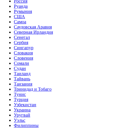
Россия
Руанда
Румыния
США
Самоа
Саудовская Аравия
Северная Ирландия
Сенегал
Сербия
Сингапур
Словакия
Словения
Сомали
Судан
Таиланд
Тайвань
Танзания
Тринидад и Тобаго
Тунис
Турция
Узбекистан
Украина
Уругвай
Уэльс
Филиппины