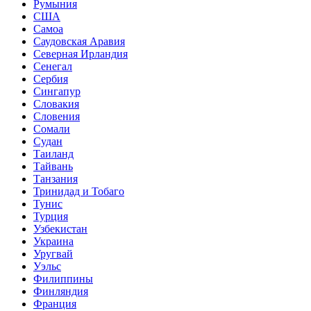
Румыния
США
Самоа
Саудовская Аравия
Северная Ирландия
Сенегал
Сербия
Сингапур
Словакия
Словения
Сомали
Судан
Таиланд
Тайвань
Танзания
Тринидад и Тобаго
Тунис
Турция
Узбекистан
Украина
Уругвай
Уэльс
Филиппины
Финляндия
Франция