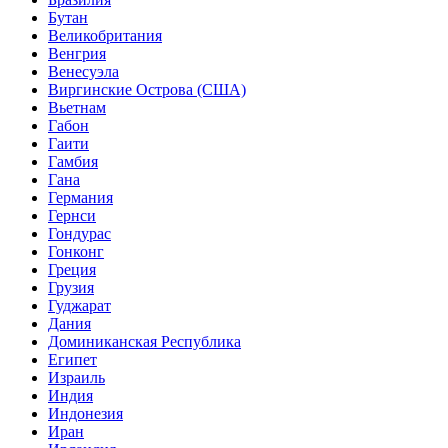
Бутан
Великобритания
Венгрия
Венесуэла
Виргинские Острова (США)
Вьетнам
Габон
Гаити
Гамбия
Гана
Германия
Гернси
Гондурас
Гонконг
Греция
Грузия
Гуджарат
Дания
Доминиканская Республика
Египет
Израиль
Индия
Индонезия
Иран