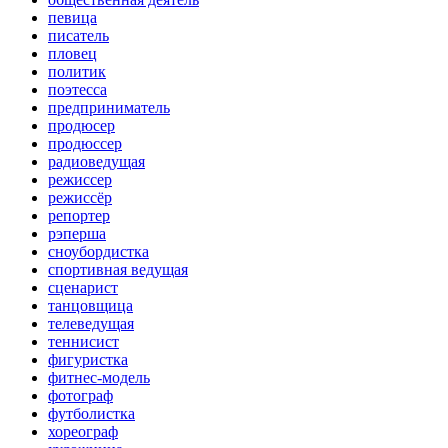
певица
писатель
пловец
политик
поэтесса
предприниматель
продюсер
продюссер
радиоведущая
режиссер
режиссёр
репортер
рэперша
сноубордистка
спортивная ведущая
сценарист
танцовщица
телеведущая
теннисист
фигуристка
фитнес-модель
фотограф
футболистка
хореограф