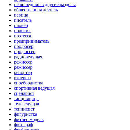
не вошедшие в другие разделы
общественная деятель
певица
писатель
пловец
политик
поэтесса
предприниматель
продюсер
продюссер
радиоведущая
режиссер
режиссёр
репортер
рэперша
сноубордистка
спортивная ведущая
сценарист
танцовщица
телеведущая
теннисист
фигуристка
фитнес-модель
фотограф
футболистка