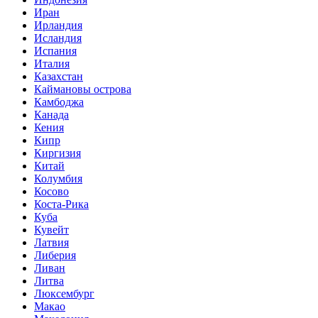
Иран
Ирландия
Исландия
Испания
Италия
Казахстан
Каймановы острова
Камбоджа
Канада
Кения
Кипр
Киргизия
Китай
Колумбия
Косово
Коста-Рика
Куба
Кувейт
Латвия
Либерия
Ливан
Литва
Люксембург
Макао