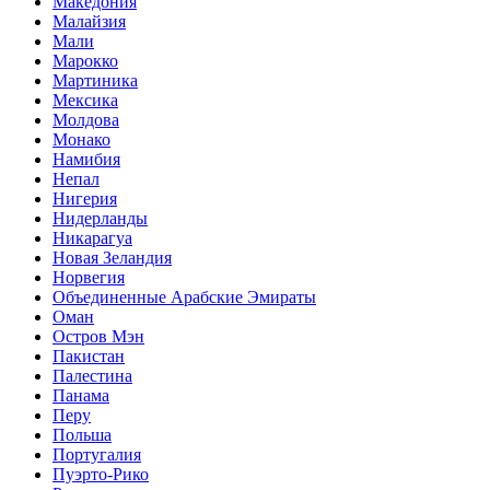
Македония
Малайзия
Мали
Марокко
Мартиника
Мексика
Молдова
Монако
Намибия
Непал
Нигерия
Нидерланды
Никарагуа
Новая Зеландия
Норвегия
Объединенные Арабские Эмираты
Оман
Остров Мэн
Пакистан
Палестина
Панама
Перу
Польша
Португалия
Пуэрто-Рико