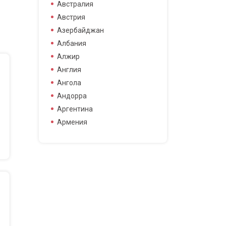
боец смешанных боевых
Австралия
боец смешанных боевых
Австрия
искусств
Азербайджан
боксер
Албания
борец
Алжир
велогонщица
Англия
видео блоггер
Ангола
виджей
Андорра
воллейболистка
Аргентина
врач
Армения
гимнастка
Афганистан
гонщик
Бангладеш
деятель науки
Барбадос
диджей
Бахрейн
дизайнер
Беларусь
драматург
Бельгия
журналистка
Бермудские острова
игрок в гольф