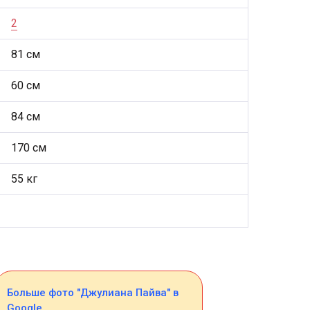
2
81 см
60 см
84 см
170 см
55 кг
Больше фото "Джулиана Пайва" в
Google