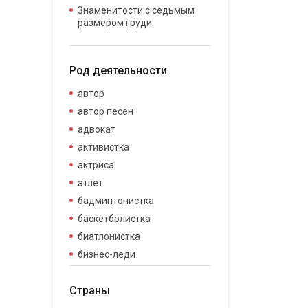
Знаменитости с седьмым
размером груди
Род деятельности
автор
автор песен
адвокат
активистка
актриса
атлет
бадминтонистка
баскетболистка
биатлонистка
бизнес-леди
бизнесвумен
Страны
бодибилдер