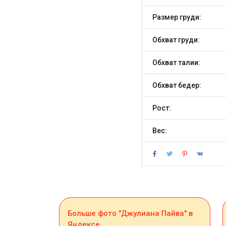
Размер груди:
Обхват груди:
Обхват талии:
Обхват бедер:
Рост:
Вес:
Больше фото "Джулиана Пайва" в
Яндексе