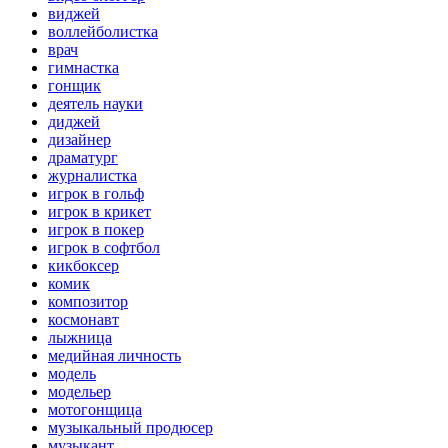
виджей
воллейболистка
врач
гимнастка
гонщик
деятель науки
диджей
дизайнер
драматург
журналистка
игрок в гольф
игрок в крикет
игрок в покер
игрок в софтбол
кикбоксер
комик
композитор
космонавт
лыжница
медийная личность
модель
модельер
мотогонщица
музыкальный продюсер
музыкант