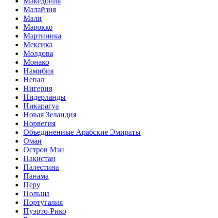
Македония
Малайзия
Мали
Марокко
Мартиника
Мексика
Молдова
Монако
Намибия
Непал
Нигерия
Нидерланды
Никарагуа
Новая Зеландия
Норвегия
Объединенные Арабские Эмираты
Оман
Остров Мэн
Пакистан
Палестина
Панама
Перу
Польша
Португалия
Пуэрто-Рико