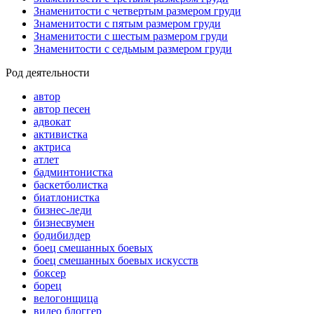
Знаменитости с четвертым размером груди
Знаменитости с пятым размером груди
Знаменитости с шестым размером груди
Знаменитости с седьмым размером груди
Род деятельности
автор
автор песен
адвокат
активистка
актриса
атлет
бадминтонистка
баскетболистка
биатлонистка
бизнес-леди
бизнесвумен
бодибилдер
боец смешанных боевых
боец смешанных боевых искусств
боксер
борец
велогонщица
видео блоггер