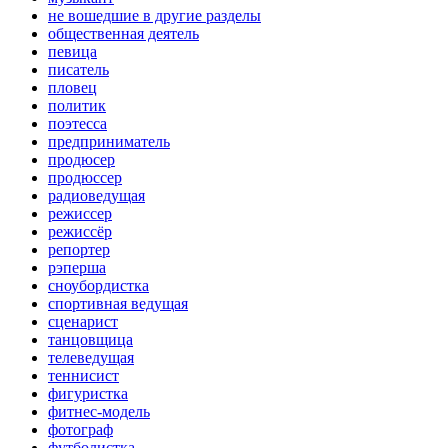
не вошедшие в другие разделы
общественная деятель
певица
писатель
пловец
политик
поэтесса
предприниматель
продюсер
продюссер
радиоведущая
режиссер
режиссёр
репортер
рэперша
сноубордистка
спортивная ведущая
сценарист
танцовщица
телеведущая
теннисист
фигуристка
фитнес-модель
фотограф
футболистка