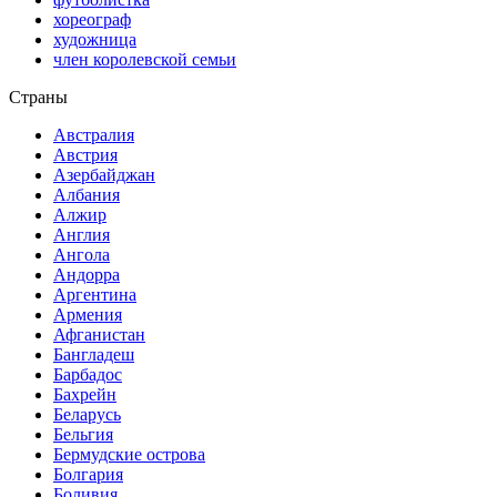
хореограф
художница
член королевской семьи
Страны
Австралия
Австрия
Азербайджан
Албания
Алжир
Англия
Ангола
Андорра
Аргентина
Армения
Афганистан
Бангладеш
Барбадос
Бахрейн
Беларусь
Бельгия
Бермудские острова
Болгария
Боливия