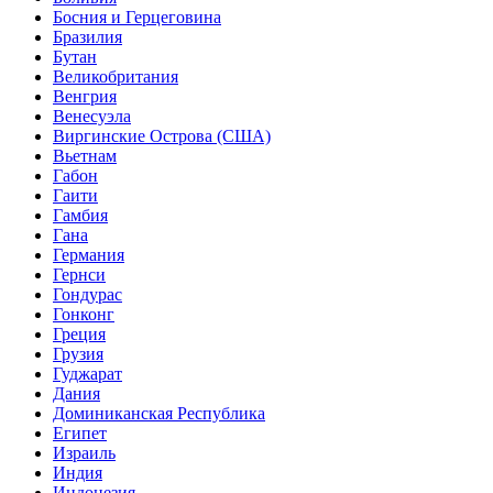
Босния и Герцеговина
Бразилия
Бутан
Великобритания
Венгрия
Венесуэла
Виргинские Острова (США)
Вьетнам
Габон
Гаити
Гамбия
Гана
Германия
Гернси
Гондурас
Гонконг
Греция
Грузия
Гуджарат
Дания
Доминиканская Республика
Египет
Израиль
Индия
Индонезия