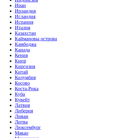
Иран
Ирландия
Исландия
Испания
Италия
Казахстан
Каймановы острова
Камбоджа
Канада
Кения
Кипр
Киргизия
Китай
Колумбия
Косово
Коста-Рика
Куба
Кувейт
Латвия
Либерия
Ливан
Литва
Люксембург
Макао