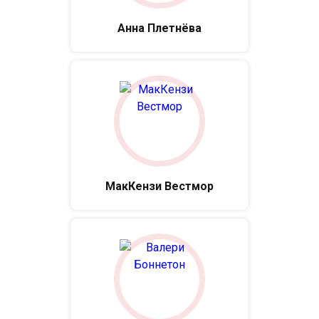
Анна Плетнёва
МакКензи Вестмор