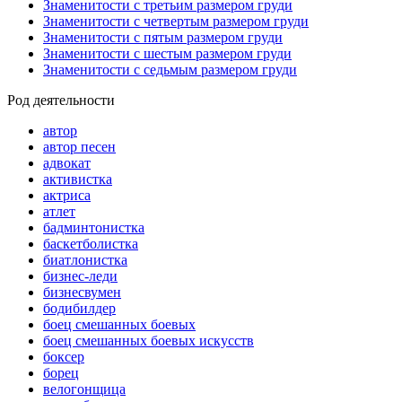
Знаменитости с третьим размером груди
Знаменитости с четвертым размером груди
Знаменитости с пятым размером груди
Знаменитости с шестым размером груди
Знаменитости с седьмым размером груди
Род деятельности
автор
автор песен
адвокат
активистка
актриса
атлет
бадминтонистка
баскетболистка
биатлонистка
бизнес-леди
бизнесвумен
бодибилдер
боец смешанных боевых
боец смешанных боевых искусств
боксер
борец
велогонщица