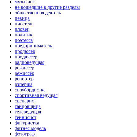
музыкант
не вошедшие в другие разделы
общественная деятель
певица
писатель
пловец
политик
поэтесса
предприниматель
продюсер
продюссер
радиоведущая
режиссер
режиссёр
репортер
рэперша
сноубордистка
спортивная ведущая
сценарист
танцовщица
телеведущая
теннисист
фигуристка
фитнес-модель
фотограф