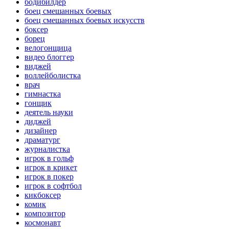
бодибилдер
боец смешанных боевых
боец смешанных боевых искусств
боксер
борец
велогонщица
видео блоггер
виджей
воллейболистка
врач
гимнастка
гонщик
деятель науки
диджей
дизайнер
драматург
журналистка
игрок в гольф
игрок в крикет
игрок в покер
игрок в софтбол
кикбоксер
комик
композитор
космонавт