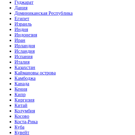
Гуджарат
Дания
Доминиканская Республика
Египет
Израиль
Индия
Индонезия
Иран
Ирландия
Исландия
Испания
Италия
Казахстан
Каймановы острова
Камбоджа
Канада
Кения
Кипр
Киргизия
Китай
Колумбия
Косово
Коста-Рика
Куба
Кувейт