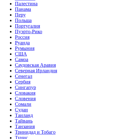
Палестина
Панама
Перу
Польша
Португалия
Пуэрто-Рико
Россия
Руанда
Румыния
США
Самоа
Саудовская Аравия
Северная Ирландия
Сенегал
Сербия
Сингапур
Словакия
Словения
Сомали
Судан
Таиланд
Тайвань
Танзания
Тринидад и Тобаго
Тунис