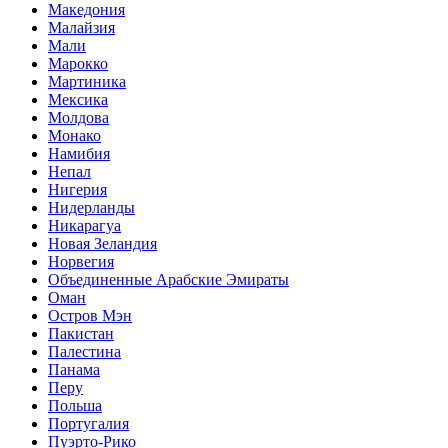
Македония
Малайзия
Мали
Марокко
Мартиника
Мексика
Молдова
Монако
Намибия
Непал
Нигерия
Нидерланды
Никарагуа
Новая Зеландия
Норвегия
Объединенные Арабские Эмираты
Оман
Остров Мэн
Пакистан
Палестина
Панама
Перу
Польша
Португалия
Пуэрто-Рико