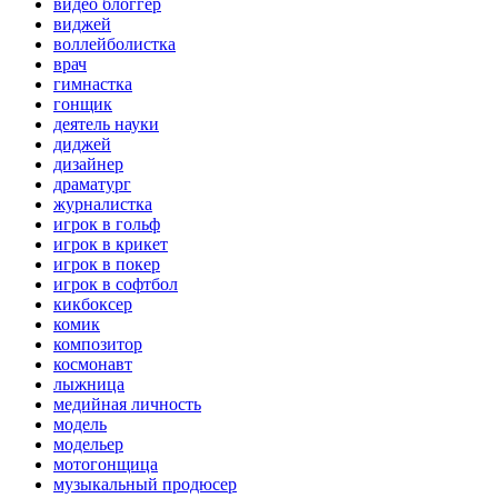
видео блоггер
виджей
воллейболистка
врач
гимнастка
гонщик
деятель науки
диджей
дизайнер
драматург
журналистка
игрок в гольф
игрок в крикет
игрок в покер
игрок в софтбол
кикбоксер
комик
композитор
космонавт
лыжница
медийная личность
модель
модельер
мотогонщица
музыкальный продюсер