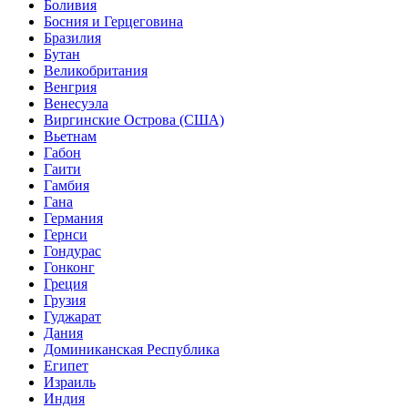
Боливия
Босния и Герцеговина
Бразилия
Бутан
Великобритания
Венгрия
Венесуэла
Виргинские Острова (США)
Вьетнам
Габон
Гаити
Гамбия
Гана
Германия
Гернси
Гондурас
Гонконг
Греция
Грузия
Гуджарат
Дания
Доминиканская Республика
Египет
Израиль
Индия