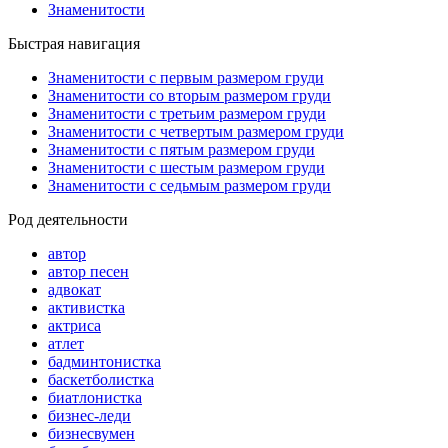
Знаменитости
Быстрая навигация
Знаменитости с первым размером груди
Знаменитости со вторым размером груди
Знаменитости с третьим размером груди
Знаменитости с четвертым размером груди
Знаменитости с пятым размером груди
Знаменитости с шестым размером груди
Знаменитости с седьмым размером груди
Род деятельности
автор
автор песен
адвокат
активистка
актриса
атлет
бадминтонистка
баскетболистка
биатлонистка
бизнес-леди
бизнесвумен