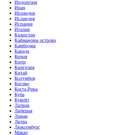
Индонезия
Иран
Ирландия
Исландия
Испания
Италия
Казахстан
Каймановы острова
Камбоджа
Канада
Кения
Кипр
Киргизия
Китай
Колумбия
Косово
Коста-Рика
Куба
Кувейт
Латвия
Либерия
Ливан
Литва
Люксембург
Макао