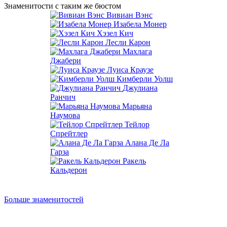
Знаменитости с таким же бюстом
Вивиан Вэнс
Изабела Монер
Хэзел Кич
Лесли Карон
Махлага
Джабери
Луиса Краузе
Кимберли Уолш
Джулиана
Ранчич
Марьяна
Наумова
Тейлор
Спрейтлер
Алана Де Ла
Гарза
Ракель
Кальдерон
Больше знаменитостей