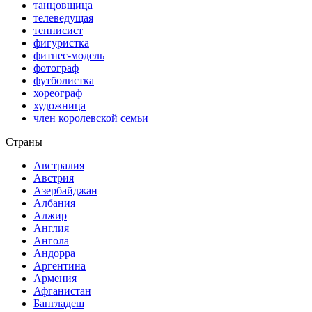
танцовщица
телеведущая
теннисист
фигуристка
фитнес-модель
фотограф
футболистка
хореограф
художница
член королевской семьи
Страны
Австралия
Австрия
Азербайджан
Албания
Алжир
Англия
Ангола
Андорра
Аргентина
Армения
Афганистан
Бангладеш