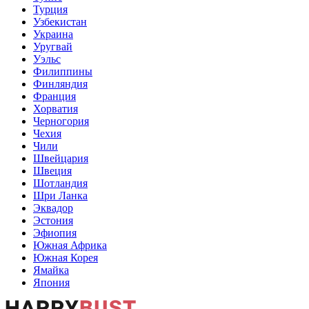
Турция
Узбекистан
Украина
Уругвай
Уэльс
Филиппины
Финляндия
Франция
Хорватия
Черногория
Чехия
Чили
Швейцария
Швеция
Шотландия
Шри Ланка
Эквадор
Эстония
Эфиопия
Южная Африка
Южная Корея
Ямайка
Япония