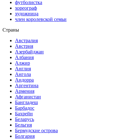
футболистка
хореограф
художница
член королевской семьи
Страны
Австралия
Австрия
Азербайджан
Албания
Алжир
Англия
Ангола
Андорра
Аргентина
Армения
Афганистан
Бангладеш
Барбадос
Бахрейн
Беларусь
Бельгия
Бермудские острова
Болгария