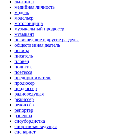
лыжница
медийная личность
модель
модельер
мотогонщица
музыкальный продюсер
музыкант
не вошедшие в другие разделы
общественная деятель
певица
писатель
пловец
политик
поэтесса
предприниматель
продюсер
продюссер
радиоведущая
режиссер
режиссёр
репортер
рэперша
сноубордистка
спортивная ведущая
сценарист