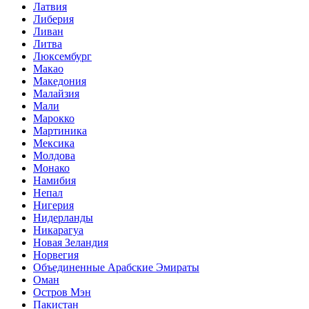
Латвия
Либерия
Ливан
Литва
Люксембург
Макао
Македония
Малайзия
Мали
Марокко
Мартиника
Мексика
Молдова
Монако
Намибия
Непал
Нигерия
Нидерланды
Никарагуа
Новая Зеландия
Норвегия
Объединенные Арабские Эмираты
Оман
Остров Мэн
Пакистан