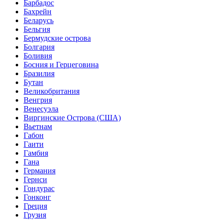
Барбадос
Бахрейн
Беларусь
Бельгия
Бермудские острова
Болгария
Боливия
Босния и Герцеговина
Бразилия
Бутан
Великобритания
Венгрия
Венесуэла
Виргинские Острова (США)
Вьетнам
Габон
Гаити
Гамбия
Гана
Германия
Гернси
Гондурас
Гонконг
Греция
Грузия