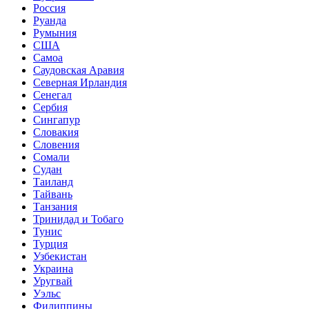
Россия
Руанда
Румыния
США
Самоа
Саудовская Аравия
Северная Ирландия
Сенегал
Сербия
Сингапур
Словакия
Словения
Сомали
Судан
Таиланд
Тайвань
Танзания
Тринидад и Тобаго
Тунис
Турция
Узбекистан
Украина
Уругвай
Уэльс
Филиппины