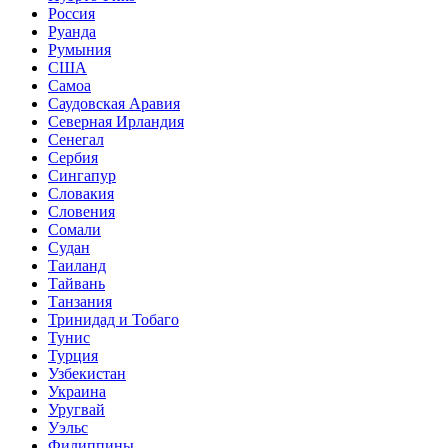
Россия
Руанда
Румыния
США
Самоа
Саудовская Аравия
Северная Ирландия
Сенегал
Сербия
Сингапур
Словакия
Словения
Сомали
Судан
Таиланд
Тайвань
Танзания
Тринидад и Тобаго
Тунис
Турция
Узбекистан
Украина
Уругвай
Уэльс
Филиппины