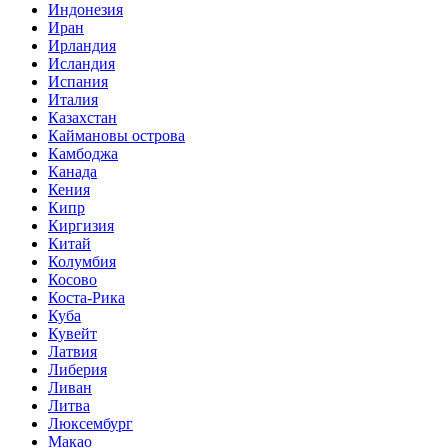
Индонезия
Иран
Ирландия
Исландия
Испания
Италия
Казахстан
Каймановы острова
Камбоджа
Канада
Кения
Кипр
Киргизия
Китай
Колумбия
Косово
Коста-Рика
Куба
Кувейт
Латвия
Либерия
Ливан
Литва
Люксембург
Макао