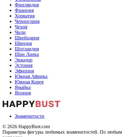
Финляндия
Франция
Хорватия
Черногория
Чехия
Чили
Швейцария
Швеция
Шотландия
Шри Ланка
Эквадор
Эстония
Эфиопия
Южная Африка
Южная Корея
Ямайка
Япония
Знаменитости
© 2026 HappyBust.com
Параметры фигуры любимых знаменитостей. По любым