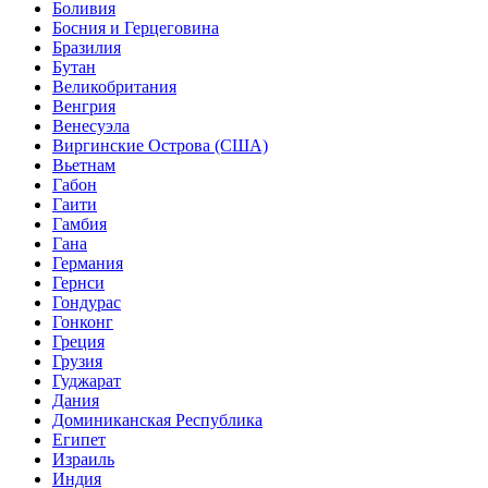
Боливия
Босния и Герцеговина
Бразилия
Бутан
Великобритания
Венгрия
Венесуэла
Виргинские Острова (США)
Вьетнам
Габон
Гаити
Гамбия
Гана
Германия
Гернси
Гондурас
Гонконг
Греция
Грузия
Гуджарат
Дания
Доминиканская Республика
Египет
Израиль
Индия