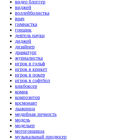
видео блоггер
виджей
воллейболистка
врач
гимнастка
гонщик
деятель науки
диджей
дизайнер
драматург
журналистка
игрок в гольф
игрок в крикет
игрок в покер
игрок в софтбол
кикбоксер
комик
композитор
космонавт
лыжница
медийная личность
модель
модельер
мотогонщица
музыкальный продюсер