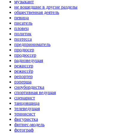
музыкант
не вошедшие в другие разделы
общественная деятель
певица
писатель
пловец
политик
поэтесса
предприниматель
продюсер
продюссер
радиоведущая
режиссер
режиссёр
репортер
рэперша
сноубордистка
спортивная ведущая
сценарист
танцовщица
телеведущая
теннисист
фигуристка
фитнес-модель
фотограф