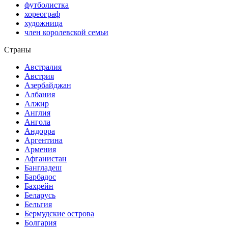
футболистка
хореограф
художница
член королевской семьи
Страны
Австралия
Австрия
Азербайджан
Албания
Алжир
Англия
Ангола
Андорра
Аргентина
Армения
Афганистан
Бангладеш
Барбадос
Бахрейн
Беларусь
Бельгия
Бермудские острова
Болгария