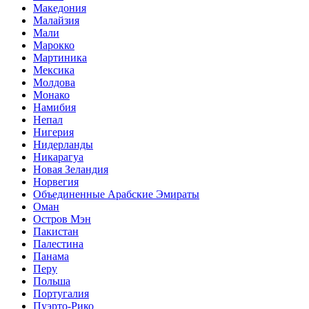
Македония
Малайзия
Мали
Марокко
Мартиника
Мексика
Молдова
Монако
Намибия
Непал
Нигерия
Нидерланды
Никарагуа
Новая Зеландия
Норвегия
Объединенные Арабские Эмираты
Оман
Остров Мэн
Пакистан
Палестина
Панама
Перу
Польша
Португалия
Пуэрто-Рико