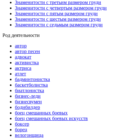
Знаменитости с третьим размером груди
Знаменитости с четвертым размером груди
Знаменитости с пятым размером груди
Знаменитости с шестым размером груди
Знаменитости с седьмым размером груди
Род деятельности
автор
автор песен
адвокат
активистка
актриса
атлет
бадминтонистка
баскетболистка
биатлонистка
бизнес-леди
бизнесвумен
бодибилдер
боец смешанных боевых
боец смешанных боевых искусств
боксер
борец
велогонщица