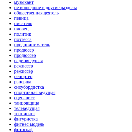
музыкант
не вошедшие в другие разделы
общественная деятель
певица
писатель
пловец
политик
поэтесса
предприниматель
продюсер
продюссер
радиоведущая
режиссер
режиссёр
репортер
рэперша
сноубордистка
спортивная ведущая
сценарист
танцовщица
телеведущая
теннисист
фигуристка
фитнес-модель
фотограф