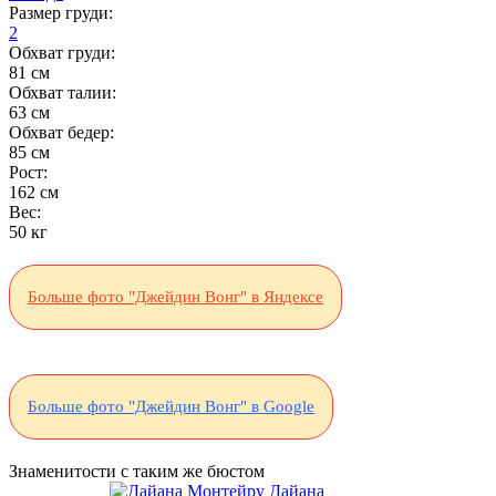
Размер груди:
2
Обхват груди:
81 см
Обхват талии:
63 см
Обхват бедер:
85 см
Рост:
162 см
Вес:
50 кг
Больше фото "Джейдин Вонг" в Яндексе
Больше фото "Джейдин Вонг" в Google
Знаменитости с таким же бюстом
Дайана