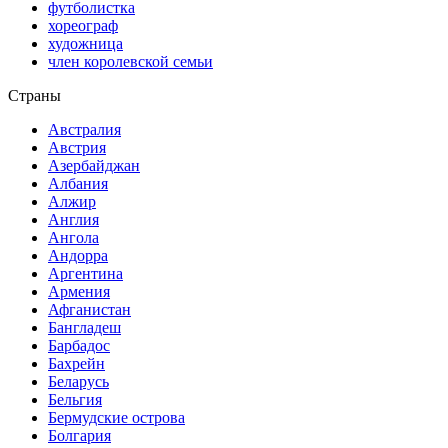
футболистка
хореограф
художница
член королевской семьи
Страны
Австралия
Австрия
Азербайджан
Албания
Алжир
Англия
Ангола
Андорра
Аргентина
Армения
Афганистан
Бангладеш
Барбадос
Бахрейн
Беларусь
Бельгия
Бермудские острова
Болгария