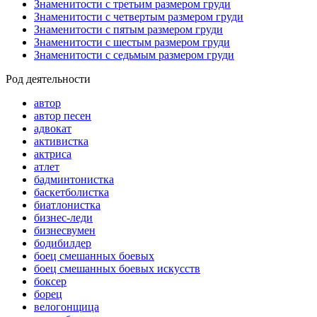
Знаменитости с третьим размером груди
Знаменитости с четвертым размером груди
Знаменитости с пятым размером груди
Знаменитости с шестым размером груди
Знаменитости с седьмым размером груди
Род деятельности
автор
автор песен
адвокат
активистка
актриса
атлет
бадминтонистка
баскетболистка
биатлонистка
бизнес-леди
бизнесвумен
бодибилдер
боец смешанных боевых
боец смешанных боевых искусств
боксер
борец
велогонщица