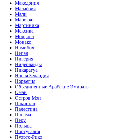
Македония
Малайзия
Мали
Марокко
Мартиника
Мексика
Молдова
Монако
Намибия
Непал
Нигерия
Нидерланды
Никарагуа
Новая Зеландия
Норвегия
Объединенные Арабские Эмираты
Оман
Остров Мэн
Пакистан
Палестина
Панама
Перу
Польша
Португалия
Пуэрто-Рико