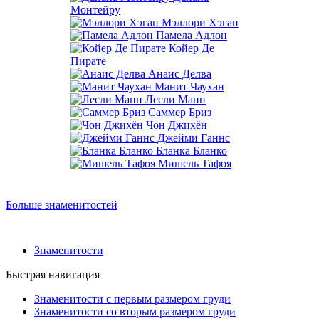
Монтейру
Мэллори Хэган
Памела Адлон
Койер Де
Пирате
Анаис Делва
Манит Чаухан
Лесли Манн
Саммер Бриз
Чон Джихён
Джейми Ганнс
Бланка Бланко
Мишель Тафоя
Больше знаменитостей
Знаменитости
Быстрая навигация
Знаменитости с первым размером груди
Знаменитости со вторым размером груди