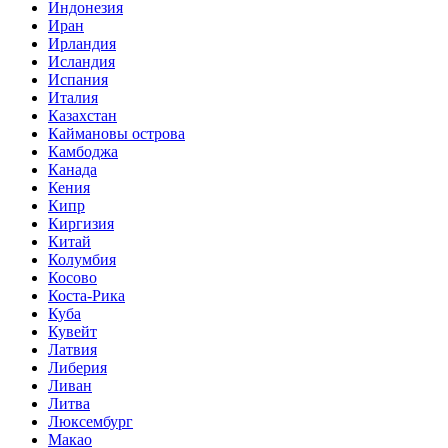
Индонезия
Иран
Ирландия
Исландия
Испания
Италия
Казахстан
Каймановы острова
Камбоджа
Канада
Кения
Кипр
Киргизия
Китай
Колумбия
Косово
Коста-Рика
Куба
Кувейт
Латвия
Либерия
Ливан
Литва
Люксембург
Макао