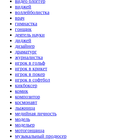
видео блоггер
виджей
воллейболистка
врач
гимнастка
гонщик
деятель науки
диджей
дизайнер
драматург
журналистка
игрок в гольф
игрок в крикет
игрок в покер
игрок в софтбол
кикбоксер
комик
композитор
космонавт
лыжница
медийная личность
модель
модельер
мотогонщица
музыкальный продюсер