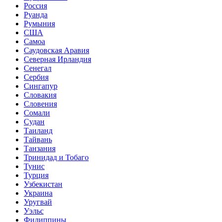
Россия
Руанда
Румыния
США
Самоа
Саудовская Аравия
Северная Ирландия
Сенегал
Сербия
Сингапур
Словакия
Словения
Сомали
Судан
Таиланд
Тайвань
Танзания
Тринидад и Тобаго
Тунис
Турция
Узбекистан
Украина
Уругвай
Уэльс
Филиппины