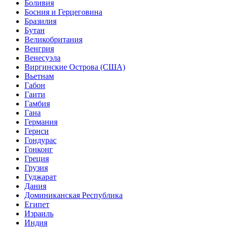
Боливия
Босния и Герцеговина
Бразилия
Бутан
Великобритания
Венгрия
Венесуэла
Виргинские Острова (США)
Вьетнам
Габон
Гаити
Гамбия
Гана
Германия
Гернси
Гондурас
Гонконг
Греция
Грузия
Гуджарат
Дания
Доминиканская Республика
Египет
Израиль
Индия