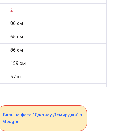
2
86 см
65 см
86 см
159 см
57 кг
Больше фото "Джансу Демирджи" в
Google