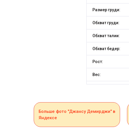
Размер груди:
Обхват груди:
Обхват талии:
Обхват бедер:
Рост:
Вес:
Больше фото "Джансу Демирджи" в
Яндексе