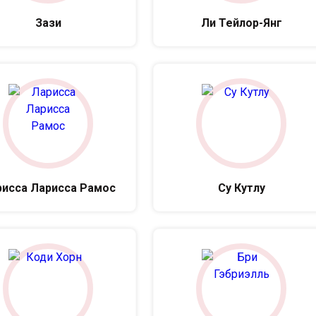
Зази
Ли Тейлор-Янг
исса Ларисса Рамос
Су Кутлу