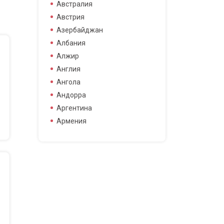
боец смешанных боевых
Австралия
боец смешанных боевых
Австрия
искусств
Азербайджан
боксер
Албания
борец
Алжир
велогонщица
Англия
видео блоггер
Ангола
виджей
Андорра
воллейболистка
Аргентина
врач
Армения
гимнастка
Афганистан
гонщик
Бангладеш
деятель науки
Барбадос
диджей
Бахрейн
дизайнер
Беларусь
драматург
Бельгия
журналистка
Бермудские острова
игрок в гольф