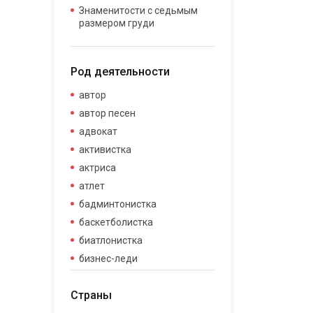
Знаменитости с седьмым
размером груди
Род деятельности
автор
автор песен
адвокат
активистка
актриса
атлет
бадминтонистка
баскетболистка
биатлонистка
бизнес-леди
бизнесвумен
Страны
бодибилдер