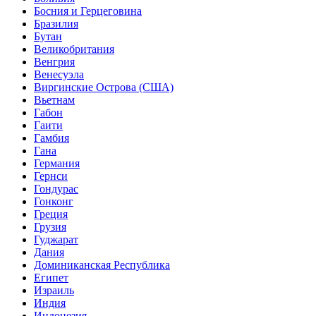
Босния и Герцеговина
Бразилия
Бутан
Великобритания
Венгрия
Венесуэла
Виргинские Острова (США)
Вьетнам
Габон
Гаити
Гамбия
Гана
Германия
Гернси
Гондурас
Гонконг
Греция
Грузия
Гуджарат
Дания
Доминиканская Республика
Египет
Израиль
Индия
Индонезия