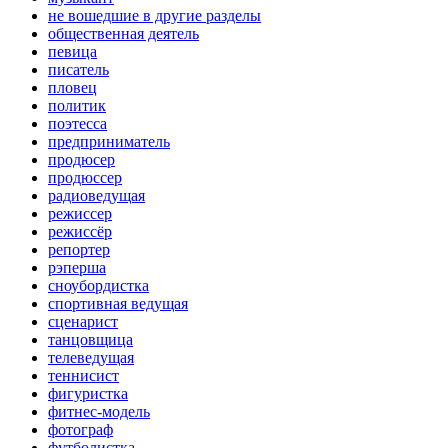
не вошедшие в другие разделы
общественная деятель
певица
писатель
пловец
политик
поэтесса
предприниматель
продюсер
продюссер
радиоведущая
режиссер
режиссёр
репортер
рэперша
сноубордистка
спортивная ведущая
сценарист
танцовщица
телеведущая
теннисист
фигуристка
фитнес-модель
фотограф
футболистка