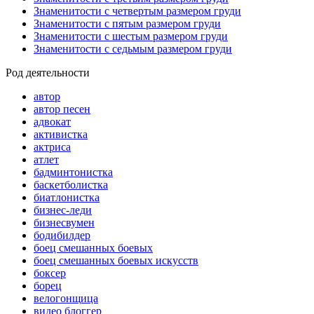
Знаменитости с четвертым размером груди
Знаменитости с пятым размером груди
Знаменитости с шестым размером груди
Знаменитости с седьмым размером груди
Род деятельности
автор
автор песен
адвокат
активистка
актриса
атлет
бадминтонистка
баскетболистка
биатлонистка
бизнес-леди
бизнесвумен
бодибилдер
боец смешанных боевых
боец смешанных боевых искусств
боксер
борец
велогонщица
видео блоггер