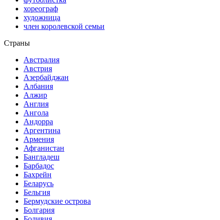
хореограф
художница
член королевской семьи
Страны
Австралия
Австрия
Азербайджан
Албания
Алжир
Англия
Ангола
Андорра
Аргентина
Армения
Афганистан
Бангладеш
Барбадос
Бахрейн
Беларусь
Бельгия
Бермудские острова
Болгария
Боливия