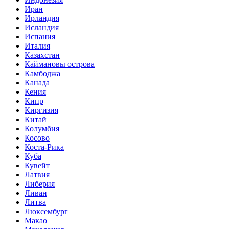
Иран
Ирландия
Исландия
Испания
Италия
Казахстан
Каймановы острова
Камбоджа
Канада
Кения
Кипр
Киргизия
Китай
Колумбия
Косово
Коста-Рика
Куба
Кувейт
Латвия
Либерия
Ливан
Литва
Люксембург
Макао