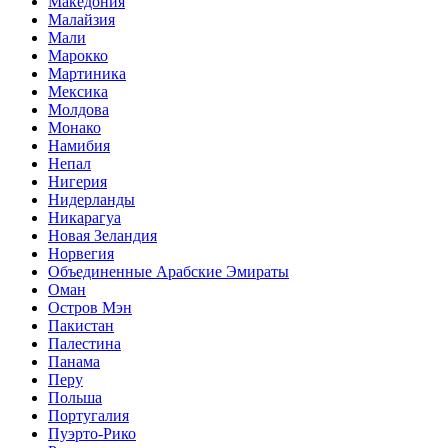
Македония
Малайзия
Мали
Марокко
Мартиника
Мексика
Молдова
Монако
Намибия
Непал
Нигерия
Нидерланды
Никарагуа
Новая Зеландия
Норвегия
Объединенные Арабские Эмираты
Оман
Остров Мэн
Пакистан
Палестина
Панама
Перу
Польша
Португалия
Пуэрто-Рико