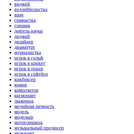
виджей
воллейболистка
врач
гимнастка
гонщик
деятель науки
диджей
дизайнер
драматург
журналистка
игрок в гольф
игрок в крикет
игрок в покер
игрок в софтбол
кикбоксер
комик
композитор
космонавт
лыжница
медийная личность
модель
модельер
мотогонщица
музыкальный продюсер
музыкант