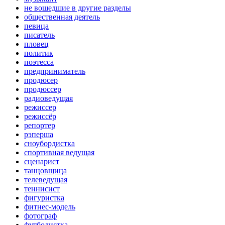
не вошедшие в другие разделы
общественная деятель
певица
писатель
пловец
политик
поэтесса
предприниматель
продюсер
продюссер
радиоведущая
режиссер
режиссёр
репортер
рэперша
сноубордистка
спортивная ведущая
сценарист
танцовщица
телеведущая
теннисист
фигуристка
фитнес-модель
фотограф
футболистка