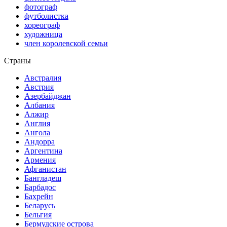
фотограф
футболистка
хореограф
художница
член королевской семьи
Страны
Австралия
Австрия
Азербайджан
Албания
Алжир
Англия
Ангола
Андорра
Аргентина
Армения
Афганистан
Бангладеш
Барбадос
Бахрейн
Беларусь
Бельгия
Бермудские острова