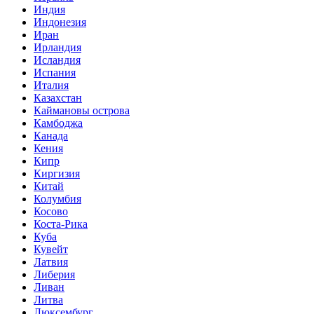
Индия
Индонезия
Иран
Ирландия
Исландия
Испания
Италия
Казахстан
Каймановы острова
Камбоджа
Канада
Кения
Кипр
Киргизия
Китай
Колумбия
Косово
Коста-Рика
Куба
Кувейт
Латвия
Либерия
Ливан
Литва
Люксембург