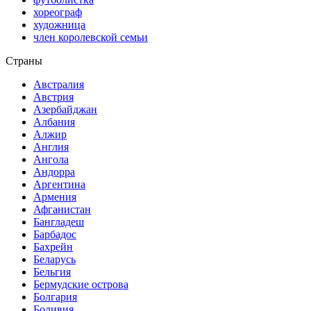
хореограф
художница
член королевской семьи
Страны
Австралия
Австрия
Азербайджан
Албания
Алжир
Англия
Ангола
Андорра
Аргентина
Армения
Афганистан
Бангладеш
Барбадос
Бахрейн
Беларусь
Бельгия
Бермудские острова
Болгария
Боливия