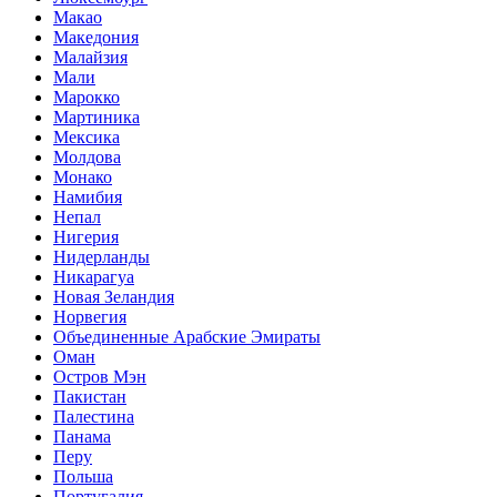
Макао
Македония
Малайзия
Мали
Марокко
Мартиника
Мексика
Молдова
Монако
Намибия
Непал
Нигерия
Нидерланды
Никарагуа
Новая Зеландия
Норвегия
Объединенные Арабские Эмираты
Оман
Остров Мэн
Пакистан
Палестина
Панама
Перу
Польша
Португалия