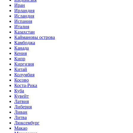
Иран
Ирландия
Исландия
Испания
Италия
Казахстан
Каймановы острова
Камбоджа
Канада
Кения
Кипр
Киргизия
Китай
Колумбия
Косово
Коста-Рика
Куба
Кувейт
Латвия
Либерия
Ливан
Литва
Люксембург
Макао