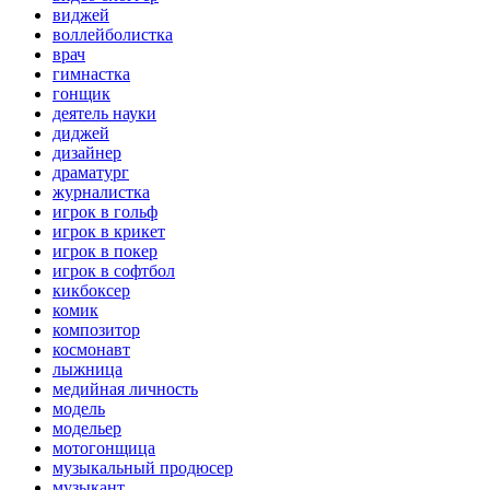
виджей
воллейболистка
врач
гимнастка
гонщик
деятель науки
диджей
дизайнер
драматург
журналистка
игрок в гольф
игрок в крикет
игрок в покер
игрок в софтбол
кикбоксер
комик
композитор
космонавт
лыжница
медийная личность
модель
модельер
мотогонщица
музыкальный продюсер
музыкант