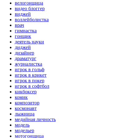
велогонщица
видео блоггер
виджей
воллейболистка
врач
гимнастка
гонщик
деятель науки
диджей
дизайнер
драматург
журналистка
игрок в гольф
игрок в крикет
игрок в покер
игрок в софтбол
кикбоксер
комик
композитор
космонавт
лыжница
медийная личность
модель
модельер
мотогонщица