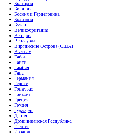
Болгария
Боливия
Босния и Герцеговина
Бразилия
Бутан
Великобритания
Венгрия
Венесуэла
Виргинские Острова (США)
Вьетнам
Габон
Гаити
Гамбия
Гана
Германия
Гернси
Гондурас
Гонконг
Греция
Грузия
Гуджарат
Дания
Доминиканская Республика
Египет
Израиль