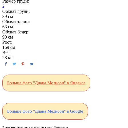
Размер груди:
2
Обхват груди:
89 см
Обхват талии:
63 см
Обхват бедер:
90 см
Рост:
169 см
Вес:
58 кг
Больше фото "Диана Мелисон" в Яндексе
Больше фото "Диана Мелисон" в Google
Знаменитости с таким же бюстом