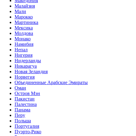
Македония
Малайзия
Мали
Марокко
Мартиника
Мексика
Молдова
Монако
Намибия
Непал
Нигерия
Нидерланды
Никарагуа
Новая Зеландия
Норвегия
Объединенные Арабские Эмираты
Оман
Остров Мэн
Пакистан
Палестина
Панама
Перу
Польша
Португалия
Пуэрто-Рико