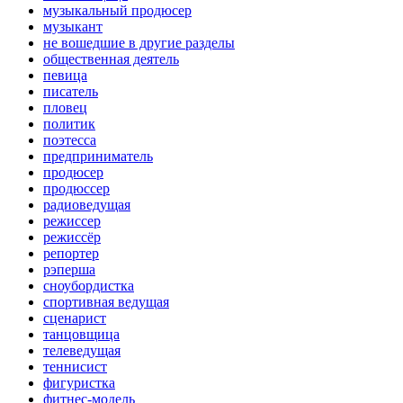
музыкальный продюсер
музыкант
не вошедшие в другие разделы
общественная деятель
певица
писатель
пловец
политик
поэтесса
предприниматель
продюсер
продюссер
радиоведущая
режиссер
режиссёр
репортер
рэперша
сноубордистка
спортивная ведущая
сценарист
танцовщица
телеведущая
теннисист
фигуристка
фитнес-модель