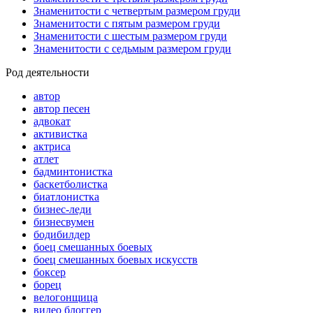
Знаменитости с четвертым размером груди
Знаменитости с пятым размером груди
Знаменитости с шестым размером груди
Знаменитости с седьмым размером груди
Род деятельности
автор
автор песен
адвокат
активистка
актриса
атлет
бадминтонистка
баскетболистка
биатлонистка
бизнес-леди
бизнесвумен
бодибилдер
боец смешанных боевых
боец смешанных боевых искусств
боксер
борец
велогонщица
видео блоггер