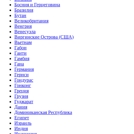
Босния и Герцеговина
Бразилия
Бутан
Великобритания
Венгрия
Венесуэла
Виргинские Острова (США)
Вьетнам
Габон
Гаити
Гамбия
Гана
Германия
Гернси
Гондурас
Гонконг
Греция
Грузия
Гуджарат
Дания
Доминиканская Республика
Египет
Израиль
Индия
Индонезия