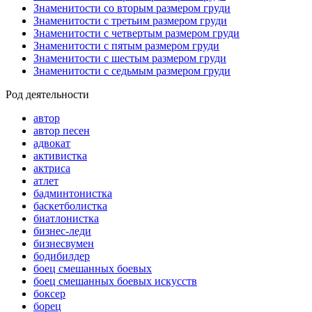
Знаменитости со вторым размером груди
Знаменитости с третьим размером груди
Знаменитости с четвертым размером груди
Знаменитости с пятым размером груди
Знаменитости с шестым размером груди
Знаменитости с седьмым размером груди
Род деятельности
автор
автор песен
адвокат
активистка
актриса
атлет
бадминтонистка
баскетболистка
биатлонистка
бизнес-леди
бизнесвумен
бодибилдер
боец смешанных боевых
боец смешанных боевых искусств
боксер
борец