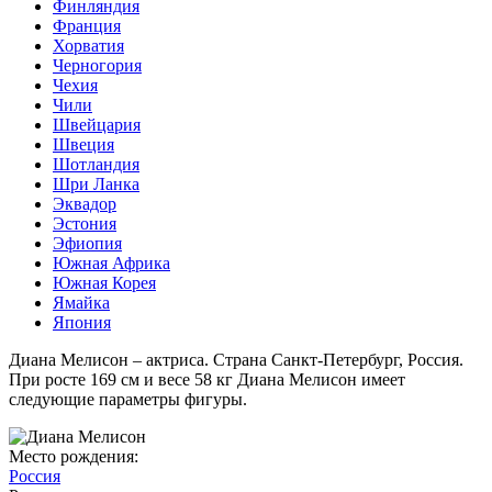
Финляндия
Франция
Хорватия
Черногория
Чехия
Чили
Швейцария
Швеция
Шотландия
Шри Ланка
Эквадор
Эстония
Эфиопия
Южная Африка
Южная Корея
Ямайка
Япония
Диана Мелисон – актриса. Страна Санкт-Петербург, Россия.
При росте 169 см и весе 58 кг Диана Мелисон имеет
следующие параметры фигуры.
Место рождения:
Россия