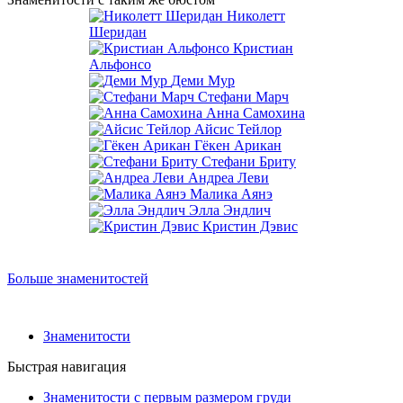
Николетт
Шеридан
Кристиан
Альфонсо
Деми Мур
Стефани Марч
Анна Самохина
Айсис Тейлор
Гёкен Арикан
Стефани Бриту
Андреа Леви
Малика Аянэ
Элла Эндлич
Кристин Дэвис
Больше знаменитостей
Знаменитости
Быстрая навигация
Знаменитости с первым размером груди