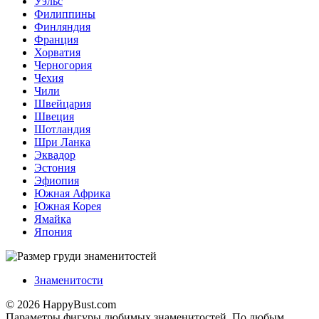
Уэльс
Филиппины
Финляндия
Франция
Хорватия
Черногория
Чехия
Чили
Швейцария
Швеция
Шотландия
Шри Ланка
Эквадор
Эстония
Эфиопия
Южная Африка
Южная Корея
Ямайка
Япония
Знаменитости
© 2026 HappyBust.com
Параметры фигуры любимых знаменитостей. По любым