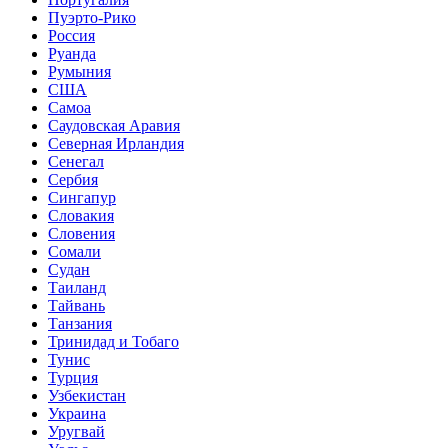
Пуэрто-Рико
Россия
Руанда
Румыния
США
Самоа
Саудовская Аравия
Северная Ирландия
Сенегал
Сербия
Сингапур
Словакия
Словения
Сомали
Судан
Таиланд
Тайвань
Танзания
Тринидад и Тобаго
Тунис
Турция
Узбекистан
Украина
Уругвай