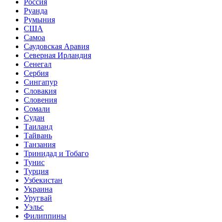
Россия
Руанда
Румыния
США
Самоа
Саудовская Аравия
Северная Ирландия
Сенегал
Сербия
Сингапур
Словакия
Словения
Сомали
Судан
Таиланд
Тайвань
Танзания
Тринидад и Тобаго
Тунис
Турция
Узбекистан
Украина
Уругвай
Уэльс
Филиппины