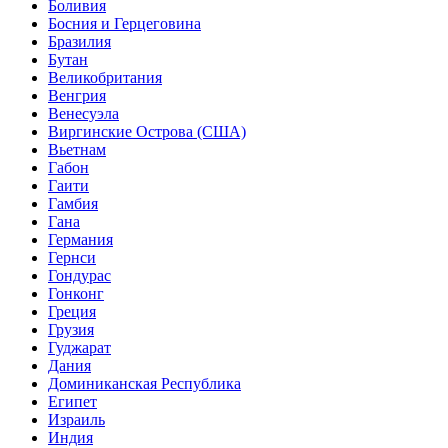
Боливия
Босния и Герцеговина
Бразилия
Бутан
Великобритания
Венгрия
Венесуэла
Виргинские Острова (США)
Вьетнам
Габон
Гаити
Гамбия
Гана
Германия
Гернси
Гондурас
Гонконг
Греция
Грузия
Гуджарат
Дания
Доминиканская Республика
Египет
Израиль
Индия