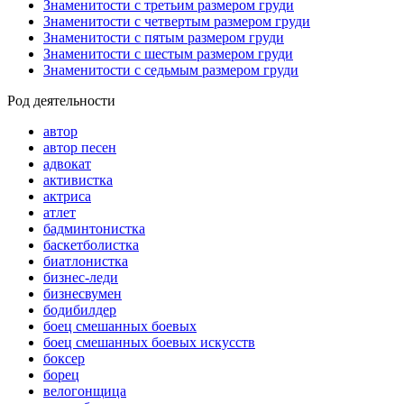
Знаменитости с третьим размером груди
Знаменитости с четвертым размером груди
Знаменитости с пятым размером груди
Знаменитости с шестым размером груди
Знаменитости с седьмым размером груди
Род деятельности
автор
автор песен
адвокат
активистка
актриса
атлет
бадминтонистка
баскетболистка
биатлонистка
бизнес-леди
бизнесвумен
бодибилдер
боец смешанных боевых
боец смешанных боевых искусств
боксер
борец
велогонщица