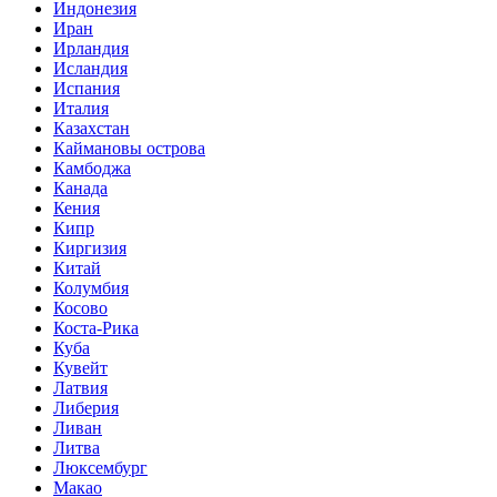
Индонезия
Иран
Ирландия
Исландия
Испания
Италия
Казахстан
Каймановы острова
Камбоджа
Канада
Кения
Кипр
Киргизия
Китай
Колумбия
Косово
Коста-Рика
Куба
Кувейт
Латвия
Либерия
Ливан
Литва
Люксембург
Макао