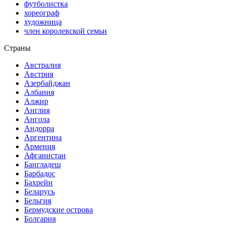
футболистка
хореограф
художница
член королевской семьи
Страны
Австралия
Австрия
Азербайджан
Албания
Алжир
Англия
Ангола
Андорра
Аргентина
Армения
Афганистан
Бангладеш
Барбадос
Бахрейн
Беларусь
Бельгия
Бермудские острова
Болгария