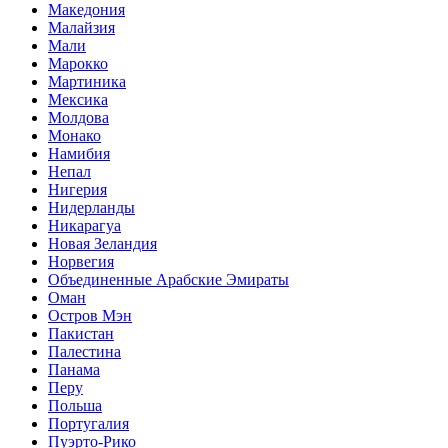
Македония
Малайзия
Мали
Марокко
Мартиника
Мексика
Молдова
Монако
Намибия
Непал
Нигерия
Нидерланды
Никарагуа
Новая Зеландия
Норвегия
Объединенные Арабские Эмираты
Оман
Остров Мэн
Пакистан
Палестина
Панама
Перу
Польша
Португалия
Пуэрто-Рико