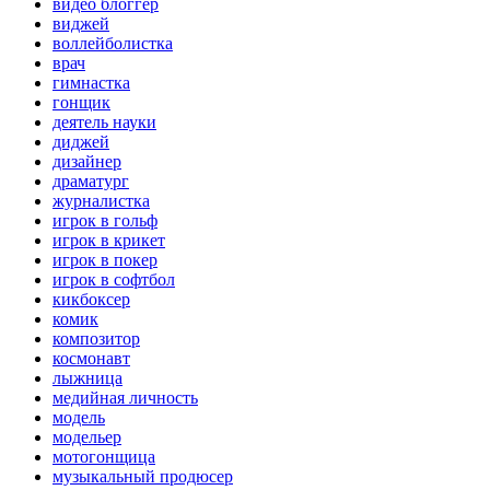
видео блоггер
виджей
воллейболистка
врач
гимнастка
гонщик
деятель науки
диджей
дизайнер
драматург
журналистка
игрок в гольф
игрок в крикет
игрок в покер
игрок в софтбол
кикбоксер
комик
композитор
космонавт
лыжница
медийная личность
модель
модельер
мотогонщица
музыкальный продюсер