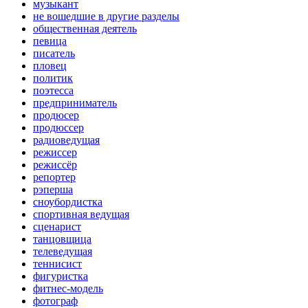
музыкант
не вошедшие в другие разделы
общественная деятель
певица
писатель
пловец
политик
поэтесса
предприниматель
продюсер
продюссер
радиоведущая
режиссер
режиссёр
репортер
рэперша
сноубордистка
спортивная ведущая
сценарист
танцовщица
телеведущая
теннисист
фигуристка
фитнес-модель
фотограф