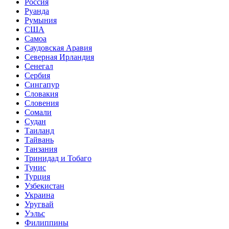
Россия
Руанда
Румыния
США
Самоа
Саудовская Аравия
Северная Ирландия
Сенегал
Сербия
Сингапур
Словакия
Словения
Сомали
Судан
Таиланд
Тайвань
Танзания
Тринидад и Тобаго
Тунис
Турция
Узбекистан
Украина
Уругвай
Уэльс
Филиппины