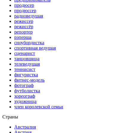
продюсер
продюссер
радиоведущая
режиссер
режиссёр
репортер
рэперша
сноубордистка
спортивная ведущая
сценарист
танцовщица
телеведущая
теннисист
фигуристка
фитнес-модель
фотограф
футболистка
хореограф
художница
член королевской семьи
Страны
Австралия
Австрия