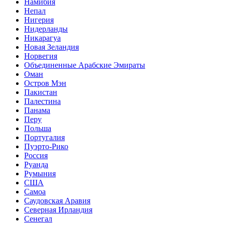
Намибия
Непал
Нигерия
Нидерланды
Никарагуа
Новая Зеландия
Норвегия
Объединенные Арабские Эмираты
Оман
Остров Мэн
Пакистан
Палестина
Панама
Перу
Польша
Португалия
Пуэрто-Рико
Россия
Руанда
Румыния
США
Самоа
Саудовская Аравия
Северная Ирландия
Сенегал