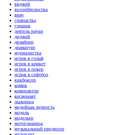
виджей
воллейболистка
врач
гимнастка
гонщик
деятель науки
диджей
дизайнер
драматург
журналистка
игрок в гольф
игрок в крикет
игрок в покер
игрок в софтбол
кикбоксер
комик
композитор
космонавт
лыжница
медийная личность
модель
модельер
мотогонщица
музыкальный продюсер
музыкант