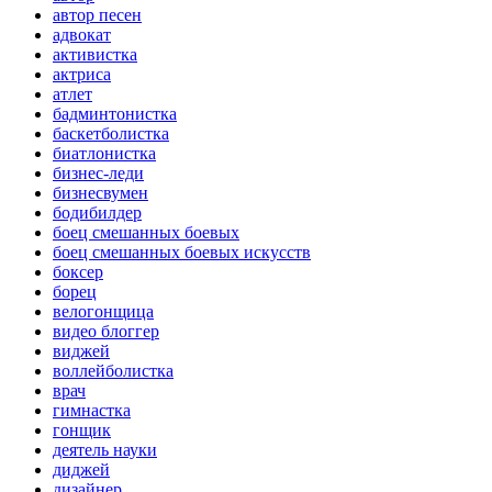
автор песен
адвокат
активистка
актриса
атлет
бадминтонистка
баскетболистка
биатлонистка
бизнес-леди
бизнесвумен
бодибилдер
боец смешанных боевых
боец смешанных боевых искусств
боксер
борец
велогонщица
видео блоггер
виджей
воллейболистка
врач
гимнастка
гонщик
деятель науки
диджей
дизайнер