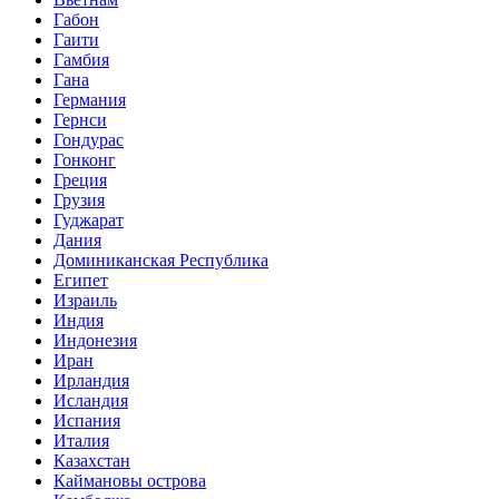
Габон
Гаити
Гамбия
Гана
Германия
Гернси
Гондурас
Гонконг
Греция
Грузия
Гуджарат
Дания
Доминиканская Республика
Египет
Израиль
Индия
Индонезия
Иран
Ирландия
Исландия
Испания
Италия
Казахстан
Каймановы острова