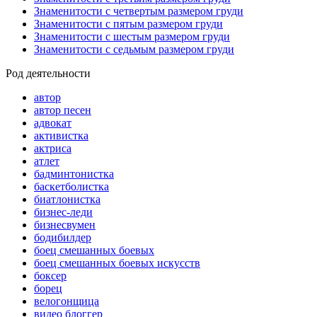
Знаменитости с четвертым размером груди
Знаменитости с пятым размером груди
Знаменитости с шестым размером груди
Знаменитости с седьмым размером груди
Род деятельности
автор
автор песен
адвокат
активистка
актриса
атлет
бадминтонистка
баскетболистка
биатлонистка
бизнес-леди
бизнесвумен
бодибилдер
боец смешанных боевых
боец смешанных боевых искусств
боксер
борец
велогонщица
видео блоггер