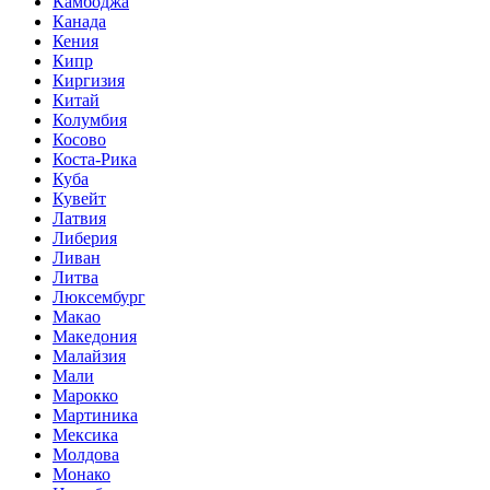
Камбоджа
Канада
Кения
Кипр
Киргизия
Китай
Колумбия
Косово
Коста-Рика
Куба
Кувейт
Латвия
Либерия
Ливан
Литва
Люксембург
Макао
Македония
Малайзия
Мали
Марокко
Мартиника
Мексика
Молдова
Монако