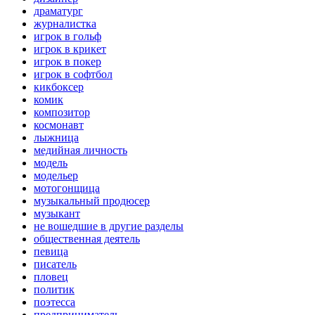
драматург
журналистка
игрок в гольф
игрок в крикет
игрок в покер
игрок в софтбол
кикбоксер
комик
композитор
космонавт
лыжница
медийная личность
модель
модельер
мотогонщица
музыкальный продюсер
музыкант
не вошедшие в другие разделы
общественная деятель
певица
писатель
пловец
политик
поэтесса
предприниматель