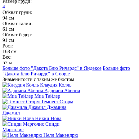
Размер груди:
4
Обхват груди:
94 см
Обхват талии:
61 см
Обхват бедер:
91 см
Рост:
168 см
Вес:
57 кг
Больше фото "Дакота Блю Ричардс" в Яндексе
Больше фото
"Дакота Блю Ричардс" в Google
Знаменитости с таким же бюстом
Клаудия Колль
Адриана Абениа
Миа Тайлер
Темпест Сторм
Джамила
Джамил
Никки Нова
Синди
Марголис
Нелл Макэндрю