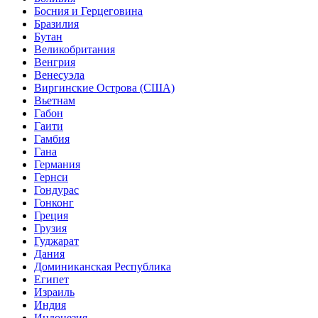
Босния и Герцеговина
Бразилия
Бутан
Великобритания
Венгрия
Венесуэла
Виргинские Острова (США)
Вьетнам
Габон
Гаити
Гамбия
Гана
Германия
Гернси
Гондурас
Гонконг
Греция
Грузия
Гуджарат
Дания
Доминиканская Республика
Египет
Израиль
Индия
Индонезия