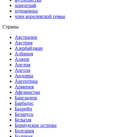
хореограф
художница
член королевской семьи
Страны
Австралия
Австрия
Азербайджан
Албания
Алжир
Англия
Ангола
Андорра
Аргентина
Армения
Афганистан
Бангладеш
Барбадос
Бахрейн
Беларусь
Бельгия
Бермудские острова
Болгария
Боливия