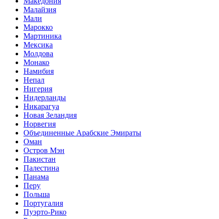
Македония
Малайзия
Мали
Марокко
Мартиника
Мексика
Молдова
Монако
Намибия
Непал
Нигерия
Нидерланды
Никарагуа
Новая Зеландия
Норвегия
Объединенные Арабские Эмираты
Оман
Остров Мэн
Пакистан
Палестина
Панама
Перу
Польша
Португалия
Пуэрто-Рико