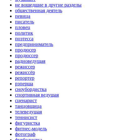
не вошедшие в другие разделы
общественная деятель
певица
писатель
пловец
политик
поэтесса
предприниматель
продюсер
продюссер
радиоведущая
режиссер
режиссёр
репортер
рэперша
сноубордистка
спортивная ведущая
сценарист
танцовщица
телеведущая
теннисист
фигуристка
фитнес-модель
фотограф
футболистка