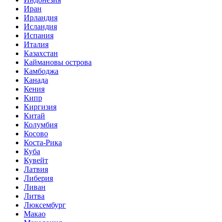
Иран
Ирландия
Исландия
Испания
Италия
Казахстан
Каймановы острова
Камбоджа
Канада
Кения
Кипр
Киргизия
Китай
Колумбия
Косово
Коста-Рика
Куба
Кувейт
Латвия
Либерия
Ливан
Литва
Люксембург
Макао