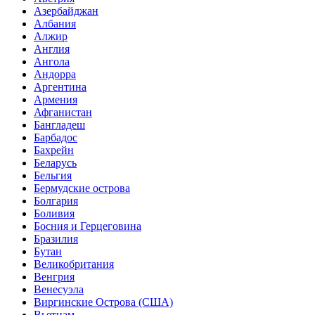
Азербайджан
Албания
Алжир
Англия
Ангола
Андорра
Аргентина
Армения
Афганистан
Бангладеш
Барбадос
Бахрейн
Беларусь
Бельгия
Бермудские острова
Болгария
Боливия
Босния и Герцеговина
Бразилия
Бутан
Великобритания
Венгрия
Венесуэла
Виргинские Острова (США)
Вьетнам