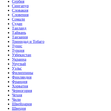
Сербия
Сингапур
Словакия
Словения
Сомали
Судан
Таиланд
Тайвань
Танзания
Тринидад и Тобаго
Тунис
Турция
Узбекистан
Украина
Уругвай
Уэльс
Филиппины
Финляндия
Франция
Хорватия
Черногория
Чехия
Чили
Швейцария
Швеция