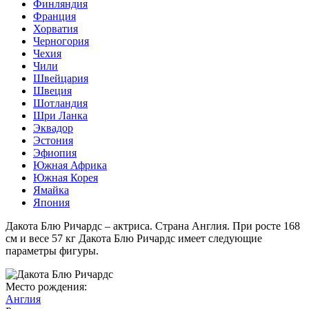
Финляндия
Франция
Хорватия
Черногория
Чехия
Чили
Швейцария
Швеция
Шотландия
Шри Ланка
Эквадор
Эстония
Эфиопия
Южная Африка
Южная Корея
Ямайка
Япония
Дакота Блю Ричардс – актриса. Страна Англия. При росте 168
см и весе 57 кг Дакота Блю Ричардс имеет следующие
параметры фигуры.
Место рождения:
Англия