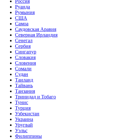
Россия
Руанда
Румыния
США
Самоа
Саудовская Аравия
Северная Ирландия
Сенегал
Сербия
Сингапур
Словакия
Словения
Сомали
Судан
Таиланд
Тайвань
Танзания
Тринидад и Тобаго
Тунис
Турция
Узбекистан
Украина
Уругвай
Уэльс
Филиппины