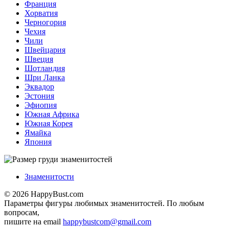
Франция
Хорватия
Черногория
Чехия
Чили
Швейцария
Швеция
Шотландия
Шри Ланка
Эквадор
Эстония
Эфиопия
Южная Африка
Южная Корея
Ямайка
Япония
Знаменитости
© 2026 HappyBust.com
Параметры фигуры любимых знаменитостей. По любым
вопросам,
пишите на email
happybustcom@gmail.com