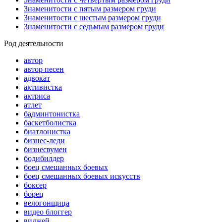
Знаменитости с пятым размером груди
Знаменитости с шестым размером груди
Знаменитости с седьмым размером груди
Род деятельности
автор
автор песен
адвокат
активистка
актриса
атлет
бадминтонистка
баскетболистка
биатлонистка
бизнес-леди
бизнесвумен
бодибилдер
боец смешанных боевых
боец смешанных боевых искусств
боксер
борец
велогонщица
видео блоггер
виджей