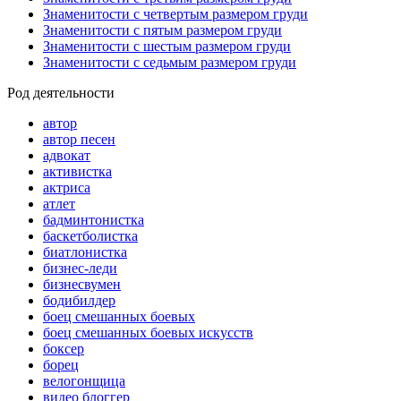
Знаменитости с четвертым размером груди
Знаменитости с пятым размером груди
Знаменитости с шестым размером груди
Знаменитости с седьмым размером груди
Род деятельности
автор
автор песен
адвокат
активистка
актриса
атлет
бадминтонистка
баскетболистка
биатлонистка
бизнес-леди
бизнесвумен
бодибилдер
боец смешанных боевых
боец смешанных боевых искусств
боксер
борец
велогонщица
видео блоггер