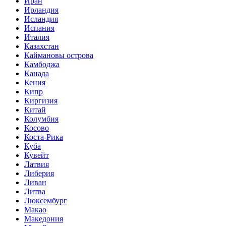
Иран
Ирландия
Исландия
Испания
Италия
Казахстан
Каймановы острова
Камбоджа
Канада
Кения
Кипр
Киргизия
Китай
Колумбия
Косово
Коста-Рика
Куба
Кувейт
Латвия
Либерия
Ливан
Литва
Люксембург
Макао
Македония