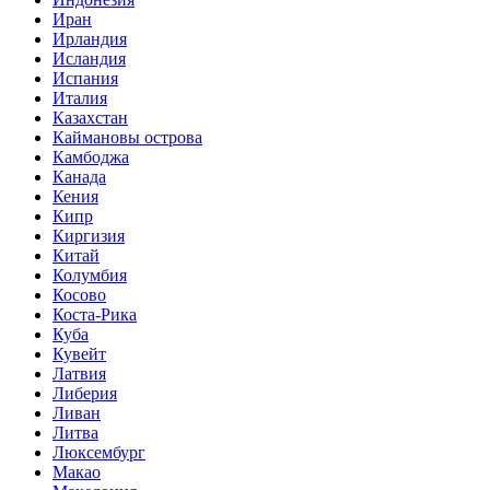
Иран
Ирландия
Исландия
Испания
Италия
Казахстан
Каймановы острова
Камбоджа
Канада
Кения
Кипр
Киргизия
Китай
Колумбия
Косово
Коста-Рика
Куба
Кувейт
Латвия
Либерия
Ливан
Литва
Люксембург
Макао