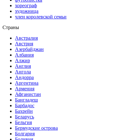
хореограф
художница
член королевской семьи
Страны
Австралия
Австрия
Азербайджан
Албания
Алжир
Англия
Ангола
Андорра
Аргентина
Армения
Афганистан
Бангладеш
Барбадос
Бахрейн
Беларусь
Бельгия
Бермудские острова
Болгария
Боливия