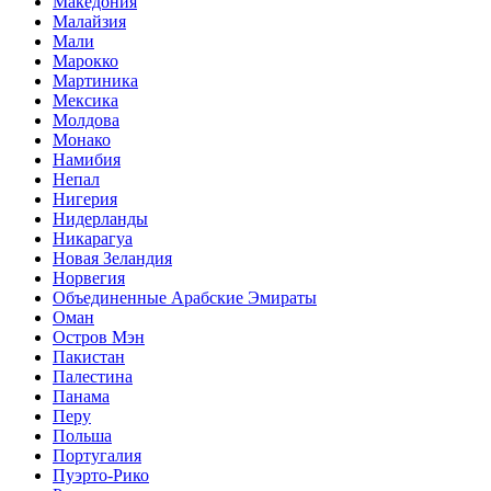
Македония
Малайзия
Мали
Марокко
Мартиника
Мексика
Молдова
Монако
Намибия
Непал
Нигерия
Нидерланды
Никарагуа
Новая Зеландия
Норвегия
Объединенные Арабские Эмираты
Оман
Остров Мэн
Пакистан
Палестина
Панама
Перу
Польша
Португалия
Пуэрто-Рико