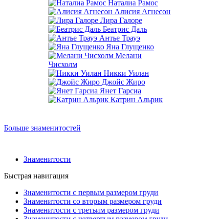
Наталиа Рамос
Алисия Агнесон
Лира Галоре
Беатрис Даль
Антье Трауэ
Яна Глущенко
Мелани
Чисхолм
Никки Уилан
Джойс Жиро
Янет Гарсиа
Катрин Альрик
Больше знаменитостей
Знаменитости
Быстрая навигация
Знаменитости с первым размером груди
Знаменитости со вторым размером груди
Знаменитости с третьим размером груди
Знаменитости с четвертым размером груди