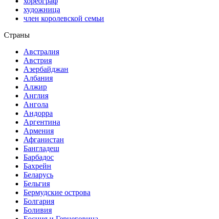
хореограф
художница
член королевской семьи
Страны
Австралия
Австрия
Азербайджан
Албания
Алжир
Англия
Ангола
Андорра
Аргентина
Армения
Афганистан
Бангладеш
Барбадос
Бахрейн
Беларусь
Бельгия
Бермудские острова
Болгария
Боливия
Босния и Герцеговина