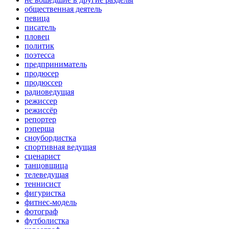
общественная деятель
певица
писатель
пловец
политик
поэтесса
предприниматель
продюсер
продюссер
радиоведущая
режиссер
режиссёр
репортер
рэперша
сноубордистка
спортивная ведущая
сценарист
танцовщица
телеведущая
теннисист
фигуристка
фитнес-модель
фотограф
футболистка