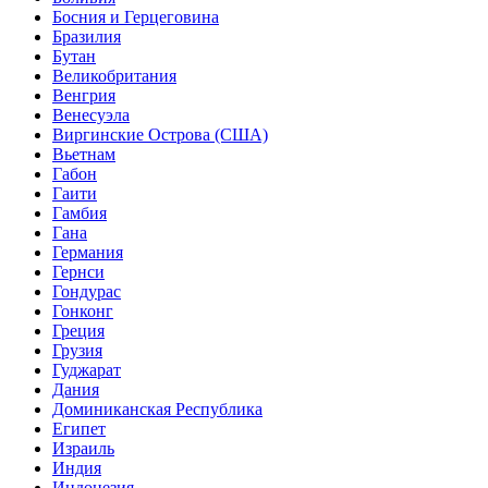
Босния и Герцеговина
Бразилия
Бутан
Великобритания
Венгрия
Венесуэла
Виргинские Острова (США)
Вьетнам
Габон
Гаити
Гамбия
Гана
Германия
Гернси
Гондурас
Гонконг
Греция
Грузия
Гуджарат
Дания
Доминиканская Республика
Египет
Израиль
Индия
Индонезия