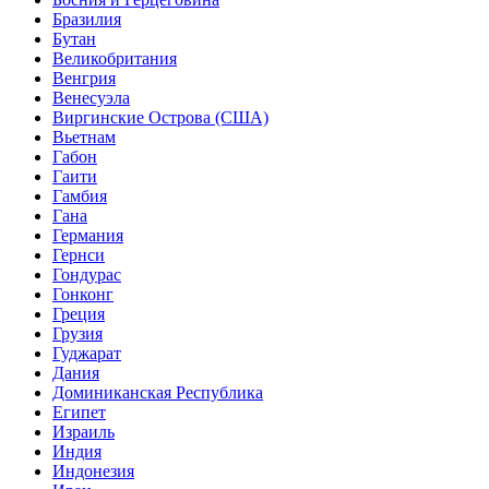
Бразилия
Бутан
Великобритания
Венгрия
Венесуэла
Виргинские Острова (США)
Вьетнам
Габон
Гаити
Гамбия
Гана
Германия
Гернси
Гондурас
Гонконг
Греция
Грузия
Гуджарат
Дания
Доминиканская Республика
Египет
Израиль
Индия
Индонезия