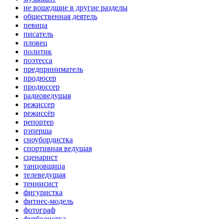
не вошедшие в другие разделы
общественная деятель
певица
писатель
пловец
политик
поэтесса
предприниматель
продюсер
продюссер
радиоведущая
режиссер
режиссёр
репортер
рэперша
сноубордистка
спортивная ведущая
сценарист
танцовщица
телеведущая
теннисист
фигуристка
фитнес-модель
фотограф
футболистка