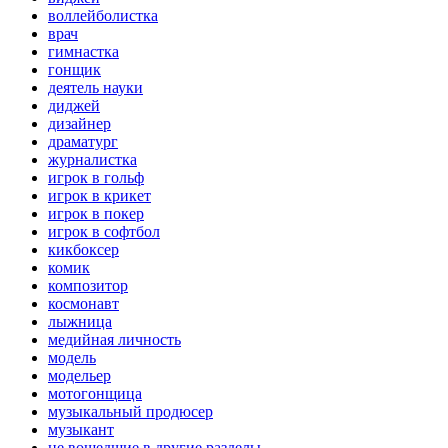
воллейболистка
врач
гимнастка
гонщик
деятель науки
диджей
дизайнер
драматург
журналистка
игрок в гольф
игрок в крикет
игрок в покер
игрок в софтбол
кикбоксер
комик
композитор
космонавт
лыжница
медийная личность
модель
модельер
мотогонщица
музыкальный продюсер
музыкант
не вошедшие в другие разделы