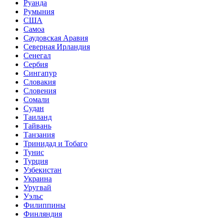
Руанда
Румыния
США
Самоа
Саудовская Аравия
Северная Ирландия
Сенегал
Сербия
Сингапур
Словакия
Словения
Сомали
Судан
Таиланд
Тайвань
Танзания
Тринидад и Тобаго
Тунис
Турция
Узбекистан
Украина
Уругвай
Уэльс
Филиппины
Финляндия