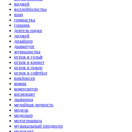
виджей
воллейболистка
врач
гимнастка
гонщик
деятель науки
диджей
дизайнер
драматург
журналистка
игрок в гольф
игрок в крикет
игрок в покер
игрок в софтбол
кикбоксер
комик
композитор
космонавт
лыжница
медийная личность
модель
модельер
мотогонщица
музыкальный продюсер
музыкант