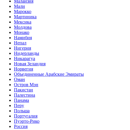
Малайзия
Мали
Марокко
Мартиника
Мексика
Молдова
Монако
Намибия
Непал
Нигерия
Нидерланды
Никарагуа
Новая Зеландия
Норвегия
Объединенные Арабские Эмираты
Оман
Остров Мэн
Пакистан
Палестина
Панама
Перу
Польша
Португалия
Пуэрто-Рико
Россия