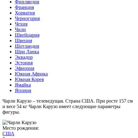
Финляндия
Франция
Хорватия
Черногория
Чехия
Чили
Швейцария
Швеция
Шотландия
Шри Ланка
Эквадор
Эстония
Эфиопия
Южная Африка
Южная Корея
Ямайка
Япония
Чарли Карузо – телеведущая. Страна США. При росте 157 см
и весе 54 кг Чарли Карузо имеет следующие параметры
фигуры.
Место рождения:
США