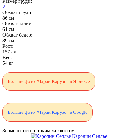
Размер груди:
2
Обхват груди:
86 см
Обхват талии:
61 см
Обхват бедер:
89 см
Рост:
157 см
Вес:
54 кг
Больше фото "Чарли Карузо" в Яндексе
Больше фото "Чарли Карузо" в Google
Знаменитости с таким же бюстом
Каролин Селлье