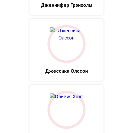
Дженнифер Грэнхолм
Джессика Олссон