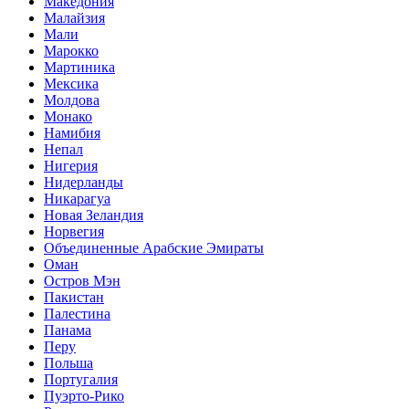
Македония
Малайзия
Мали
Марокко
Мартиника
Мексика
Молдова
Монако
Намибия
Непал
Нигерия
Нидерланды
Никарагуа
Новая Зеландия
Норвегия
Объединенные Арабские Эмираты
Оман
Остров Мэн
Пакистан
Палестина
Панама
Перу
Польша
Португалия
Пуэрто-Рико