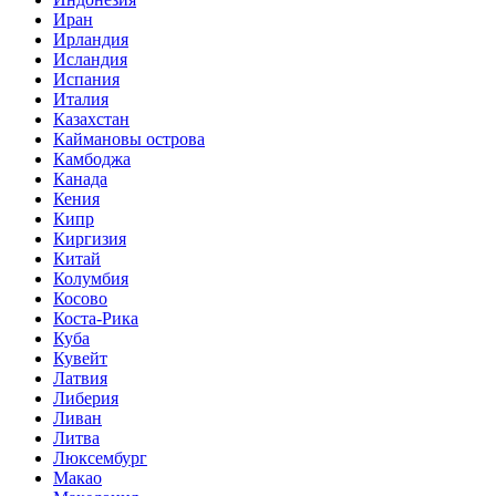
Иран
Ирландия
Исландия
Испания
Италия
Казахстан
Каймановы острова
Камбоджа
Канада
Кения
Кипр
Киргизия
Китай
Колумбия
Косово
Коста-Рика
Куба
Кувейт
Латвия
Либерия
Ливан
Литва
Люксембург
Макао