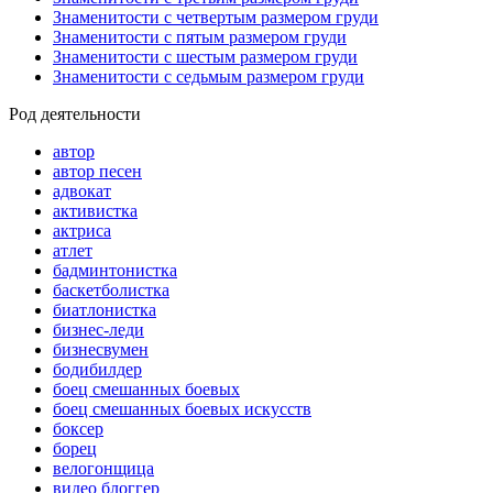
Знаменитости с четвертым размером груди
Знаменитости с пятым размером груди
Знаменитости с шестым размером груди
Знаменитости с седьмым размером груди
Род деятельности
автор
автор песен
адвокат
активистка
актриса
атлет
бадминтонистка
баскетболистка
биатлонистка
бизнес-леди
бизнесвумен
бодибилдер
боец смешанных боевых
боец смешанных боевых искусств
боксер
борец
велогонщица
видео блоггер