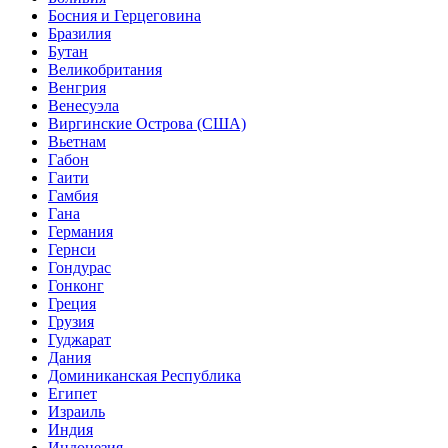
Босния и Герцеговина
Бразилия
Бутан
Великобритания
Венгрия
Венесуэла
Виргинские Острова (США)
Вьетнам
Габон
Гаити
Гамбия
Гана
Германия
Гернси
Гондурас
Гонконг
Греция
Грузия
Гуджарат
Дания
Доминиканская Республика
Египет
Израиль
Индия
Индонезия