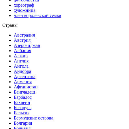
хореограф
художница
член королевской семьи
Страны
Австралия
Австрия
Азербайджан
Албания
Алжир
Англия
Ангола
Андорра
Аргентина
Армения
Афганистан
Бангладеш
Барбадос
Бахрейн
Беларусь
Бельгия
Бермудские острова
Болгария
Боливия