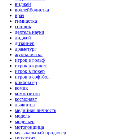
виджей
воллейболистка
врач
гимнастка
гонщик
деятель науки
диджей
дизайнер
драматург
журналистка
игрок в гольф
игрок в крикет
игрок в покер
игрок в софтбол
кикбоксер
комик
композитор
космонавт
лыжница
медийная личность
модель
модельер
мотогонщица
музыкальный продюсер
музыкант