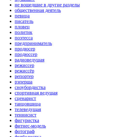
не вошедшие в другие разделы
общественная деятель
певица
писатель
пловец
политик
поэтесса
предприниматель
продюсер
продюссер
радиоведущая
режиссер
режиссёр
репортер
рэперша
сноубордистка
спортивная ведущая
сценарист
танцовщица
телеведущая
теннисист
фигуристка
фитнес-модель
фотограф
футболистка