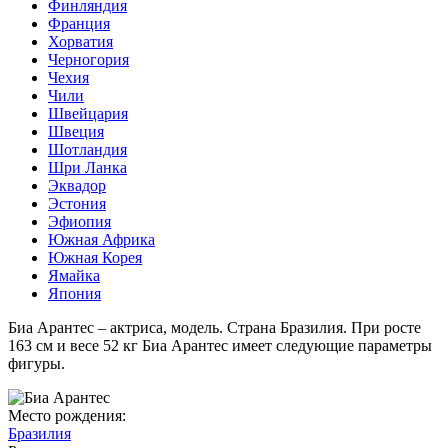
Финляндия
Франция
Хорватия
Черногория
Чехия
Чили
Швейцария
Швеция
Шотландия
Шри Ланка
Эквадор
Эстония
Эфиопия
Южная Африка
Южная Корея
Ямайка
Япония
Биа Арантес – актриса, модель. Страна Бразилия. При росте
163 см и весе 52 кг Биа Арантес имеет следующие параметры
фигуры.
Место рождения:
Бразилия