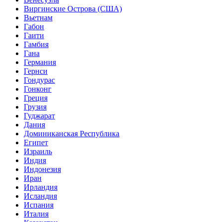
Виргинские Острова (США)
Вьетнам
Габон
Гаити
Гамбия
Гана
Германия
Гернси
Гондурас
Гонконг
Греция
Грузия
Гуджарат
Дания
Доминиканская Республика
Египет
Израиль
Индия
Индонезия
Иран
Ирландия
Исландия
Испания
Италия