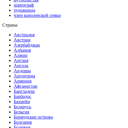
хореограф
художница
член королевской семьи
Страны
Австралия
Австрия
Азербайджан
Албания
Алжир
Англия
Ангола
Андорра
Аргентина
Армения
Афганистан
Бангладеш
Барбадос
Бахрейн
Беларусь
Бельгия
Бермудские острова
Болгария
Боливия