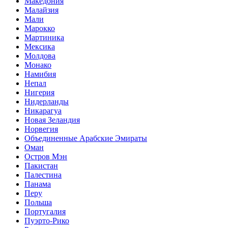
Македония
Малайзия
Мали
Марокко
Мартиника
Мексика
Молдова
Монако
Намибия
Непал
Нигерия
Нидерланды
Никарагуа
Новая Зеландия
Норвегия
Объединенные Арабские Эмираты
Оман
Остров Мэн
Пакистан
Палестина
Панама
Перу
Польша
Португалия
Пуэрто-Рико