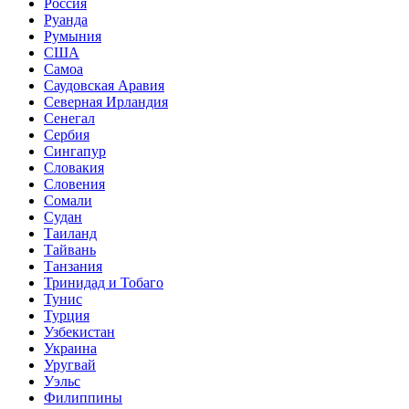
Россия
Руанда
Румыния
США
Самоа
Саудовская Аравия
Северная Ирландия
Сенегал
Сербия
Сингапур
Словакия
Словения
Сомали
Судан
Таиланд
Тайвань
Танзания
Тринидад и Тобаго
Тунис
Турция
Узбекистан
Украина
Уругвай
Уэльс
Филиппины