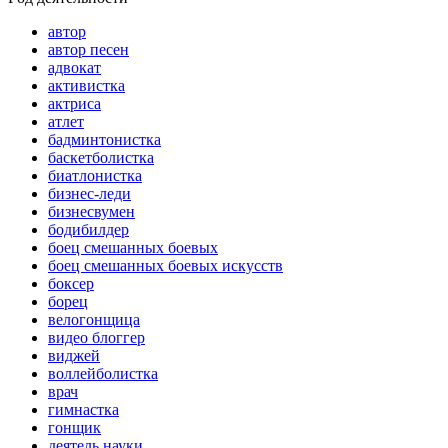
автор
автор песен
адвокат
активистка
актриса
атлет
бадминтонистка
баскетболистка
биатлонистка
бизнес-леди
бизнесвумен
бодибилдер
боец смешанных боевых
боец смешанных боевых искусств
боксер
борец
велогонщица
видео блоггер
виджей
воллейболистка
врач
гимнастка
гонщик
деятель науки