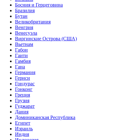
Босния и Герцеговина
Бразилия
Бутан
Великобритания
Венгрия
Венесуэла
Виргинские Острова (США)
Вьетнам
Габон
Гаити
Гамбия
Гана
Германия
Гернси
Гондурас
Гонконг
Греция
Грузия
Гуджарат
Дания
Доминиканская Республика
Египет
Израиль
Индия
Индонезия