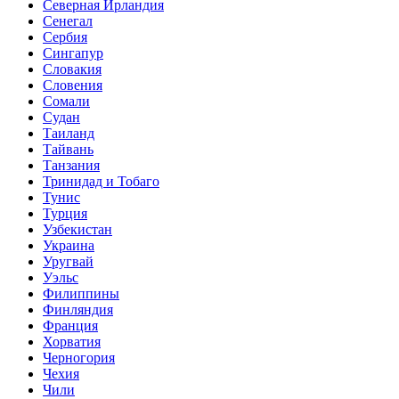
Северная Ирландия
Сенегал
Сербия
Сингапур
Словакия
Словения
Сомали
Судан
Таиланд
Тайвань
Танзания
Тринидад и Тобаго
Тунис
Турция
Узбекистан
Украина
Уругвай
Уэльс
Филиппины
Финляндия
Франция
Хорватия
Черногория
Чехия
Чили