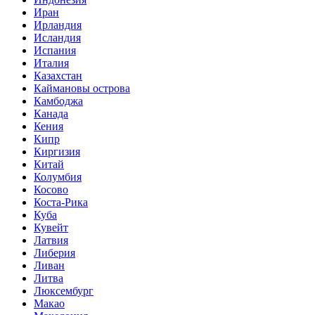
Иран
Ирландия
Исландия
Испания
Италия
Казахстан
Каймановы острова
Камбоджа
Канада
Кения
Кипр
Киргизия
Китай
Колумбия
Косово
Коста-Рика
Куба
Кувейт
Латвия
Либерия
Ливан
Литва
Люксембург
Макао