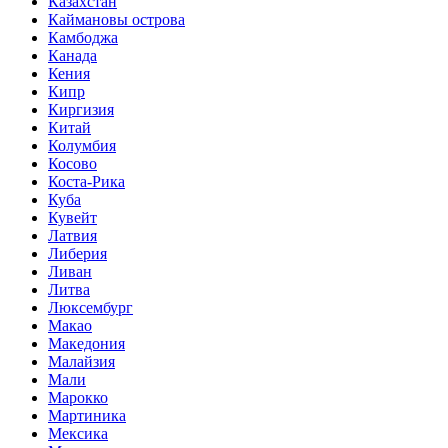
Казахстан
Каймановы острова
Камбоджа
Канада
Кения
Кипр
Киргизия
Китай
Колумбия
Косово
Коста-Рика
Куба
Кувейт
Латвия
Либерия
Ливан
Литва
Люксембург
Макао
Македония
Малайзия
Мали
Марокко
Мартиника
Мексика