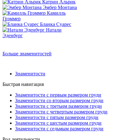
Катрин Альрик
Эмбер Монтана
Камилль
Грэммер
Бланка Суарес
Натали
Эденбург
Больше знаменитостей
Знаменитости
Быстрая навигация
Знаменитости с первым размером груди
Знаменитости со вторым размером груди
Знаменитости с третьим размером груди
Знаменитости с четвертым размером груди
Знаменитости с пятым размером груди
Знаменитости с шестым размером груди
Знаменитости с седьмым размером груди
Род деятельности