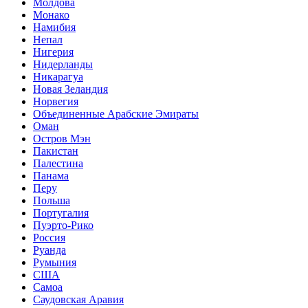
Молдова
Монако
Намибия
Непал
Нигерия
Нидерланды
Никарагуа
Новая Зеландия
Норвегия
Объединенные Арабские Эмираты
Оман
Остров Мэн
Пакистан
Палестина
Панама
Перу
Польша
Португалия
Пуэрто-Рико
Россия
Руанда
Румыния
США
Самоа
Саудовская Аравия