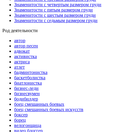
Знаменитости с четвертым размером груди
Знаменитости с пятым размером груди
Знаменитости с шестым размером груди
Знаменитости с седьмым размером груди
Род деятельности
автор
автор песен
адвокат
активистка
актриса
атлет
бадминтонистка
баскетболистка
биатлонистка
бизнес-леди
бизнесвумен
бодибилдер
боец смешанных боевых
боец смешанных боевых искусств
боксер
борец
велогонщица
видео блоггер