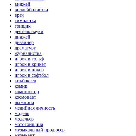
виджей
воллейболистка
врач
гимнастка
гонщик
деятель науки
диджей
дизайнер
драматург
журналистка
игрок в гольф
игрок в крикет
игрок в покер
игрок в софтбол
кикбоксер
комик
композитор
космонавт
лыжница
медийная личность
модель
модельер
мотогонщица
музыкальный продюсер
музыкант