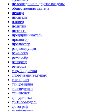
не вошедшие в другие разделы
общественная деятель
певица
писатель
пловец
политик
поэтесса
предприниматель
продюсер
продюссер
радиоведущая
режиссер
режиссёр
репортер
рэперша
сноубордистка
спортивная ведущая
сценарист
танцовщица
телеведущая
теннисист
фигуристка
фитнес-модель
фотограф
футболистка