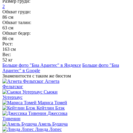
Размер груди:
2
Обхват груди:
86 см
Обхват талии:
63 см
Обхват бедер:
86 см
Рост:
163 см
Вес:
52 кг
Больше фото "Биа Арантес" в Яндексе
Больше фото "Биа
Арантес" в Google
Знаменитости с таким же бюстом
Агнета
Фельтског
Сьюки
Уотерхаус
Мариса Томей
Кейтлин Блэк
Джессика
Тивенин
Амель Бушоча
Линда Лопес