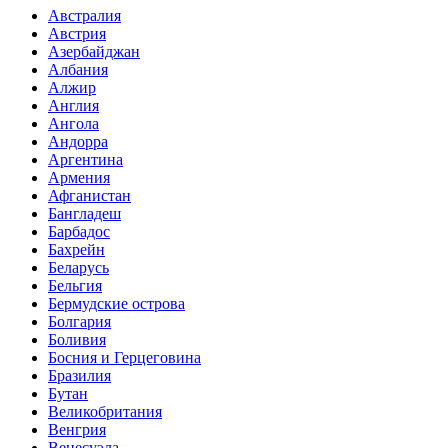
Австралия
Австрия
Азербайджан
Албания
Алжир
Англия
Ангола
Андорра
Аргентина
Армения
Афганистан
Бангладеш
Барбадос
Бахрейн
Беларусь
Бельгия
Бермудские острова
Болгария
Боливия
Босния и Герцеговина
Бразилия
Бутан
Великобритания
Венгрия
Венесуэла