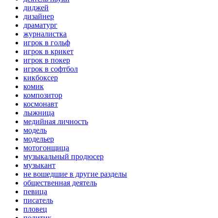
диджей
дизайнер
драматург
журналистка
игрок в гольф
игрок в крикет
игрок в покер
игрок в софтбол
кикбоксер
комик
композитор
космонавт
лыжница
медийная личность
модель
модельер
мотогонщица
музыкальный продюсер
музыкант
не вошедшие в другие разделы
общественная деятель
певица
писатель
пловец
политик