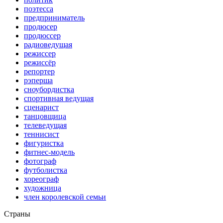
поэтесса
предприниматель
продюсер
продюссер
радиоведущая
режиссер
режиссёр
репортер
рэперша
сноубордистка
спортивная ведущая
сценарист
танцовщица
телеведущая
теннисист
фигуристка
фитнес-модель
фотограф
футболистка
хореограф
художница
член королевской семьи
Страны