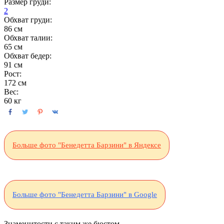
Размер груди:
2
Обхват груди:
86 см
Обхват талии:
65 см
Обхват бедер:
91 см
Рост:
172 см
Вес:
60 кг
Больше фото "Бенедетта Барзини" в Яндексе
Больше фото "Бенедетта Барзини" в Google
Знаменитости с таким же бюстом