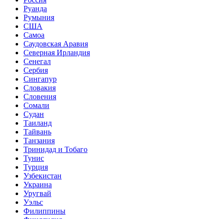
Руанда
Румыния
США
Самоа
Саудовская Аравия
Северная Ирландия
Сенегал
Сербия
Сингапур
Словакия
Словения
Сомали
Судан
Таиланд
Тайвань
Танзания
Тринидад и Тобаго
Тунис
Турция
Узбекистан
Украина
Уругвай
Уэльс
Филиппины