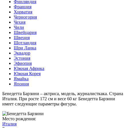
Финляндия
Франция
Хорватия
Черногория
Чехия
Чили
Швейцария
Швеция
Шотландия
Шри Ланка
Эквадор
Эстония
Эфиопия
Южная Африка
Южная Корея
Ямайка
Япония
Бенедетта Барзини – актриса, модель, журналисткака. Страна
Италия. При росте 172 см и весе 60 кг Бенедетта Барзини
имеет следующие параметры фигуры.
Место рождения:
Италия