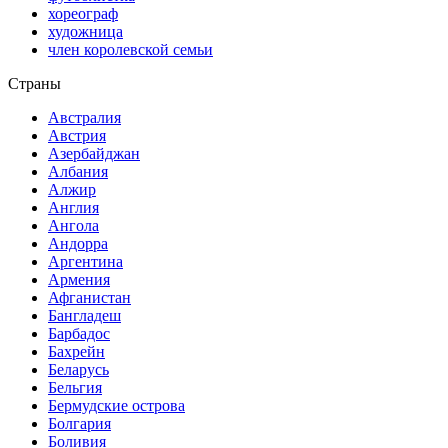
хореограф
художница
член королевской семьи
Страны
Австралия
Австрия
Азербайджан
Албания
Алжир
Англия
Ангола
Андорра
Аргентина
Армения
Афганистан
Бангладеш
Барбадос
Бахрейн
Беларусь
Бельгия
Бермудские острова
Болгария
Боливия