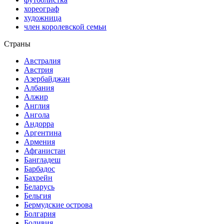
хореограф
художница
член королевской семьи
Страны
Австралия
Австрия
Азербайджан
Албания
Алжир
Англия
Ангола
Андорра
Аргентина
Армения
Афганистан
Бангладеш
Барбадос
Бахрейн
Беларусь
Бельгия
Бермудские острова
Болгария
Боливия