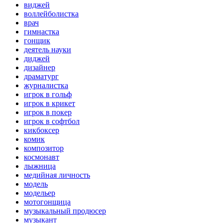
виджей
воллейболистка
врач
гимнастка
гонщик
деятель науки
диджей
дизайнер
драматург
журналистка
игрок в гольф
игрок в крикет
игрок в покер
игрок в софтбол
кикбоксер
комик
композитор
космонавт
лыжница
медийная личность
модель
модельер
мотогонщица
музыкальный продюсер
музыкант