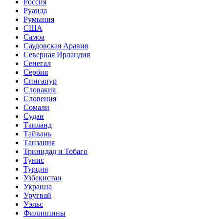
Россия
Руанда
Румыния
США
Самоа
Саудовская Аравия
Северная Ирландия
Сенегал
Сербия
Сингапур
Словакия
Словения
Сомали
Судан
Таиланд
Тайвань
Танзания
Тринидад и Тобаго
Тунис
Турция
Узбекистан
Украина
Уругвай
Уэльс
Филиппины