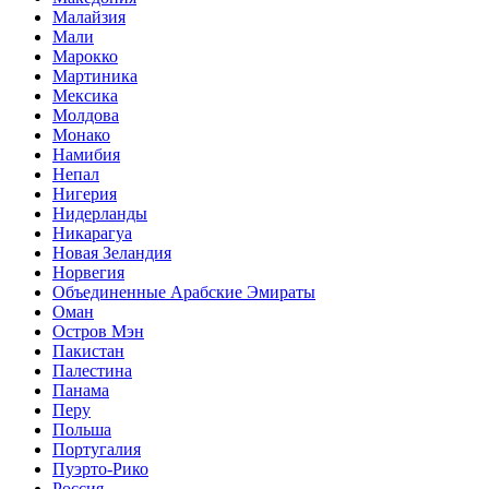
Малайзия
Мали
Марокко
Мартиника
Мексика
Молдова
Монако
Намибия
Непал
Нигерия
Нидерланды
Никарагуа
Новая Зеландия
Норвегия
Объединенные Арабские Эмираты
Оман
Остров Мэн
Пакистан
Палестина
Панама
Перу
Польша
Португалия
Пуэрто-Рико
Россия