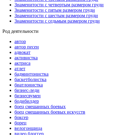
Знаменитости с четвертым размером груди
Знаменитости с пятым размером груди
Знаменитости с шестым размером груди
Знаменитости с седьмым размером груди
Род деятельности
автор
автор песен
адвокат
активистка
актриса
атлет
бадминтонистка
баскетболистка
биатлонистка
бизнес-леди
бизнесвумен
бодибилдер
боец смешанных боевых
боец смешанных боевых искусств
боксер
борец
велогонщица
видео блоггер