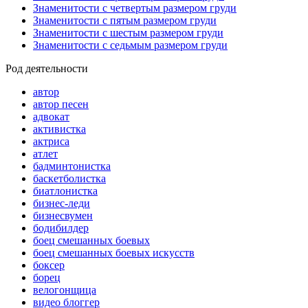
Знаменитости с четвертым размером груди
Знаменитости с пятым размером груди
Знаменитости с шестым размером груди
Знаменитости с седьмым размером груди
Род деятельности
автор
автор песен
адвокат
активистка
актриса
атлет
бадминтонистка
баскетболистка
биатлонистка
бизнес-леди
бизнесвумен
бодибилдер
боец смешанных боевых
боец смешанных боевых искусств
боксер
борец
велогонщица
видео блоггер