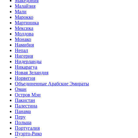
Македония
Малайзия
Мали
Марокко
Мартиника
Мексика
Молдова
Монако
Намибия
Непал
Нигерия
Нидерланды
Никарагуа
Новая Зеландия
Норвегия
Объединенные Арабские Эмираты
Оман
Остров Мэн
Пакистан
Палестина
Панама
Перу
Польша
Португалия
Пуэрто-Рико