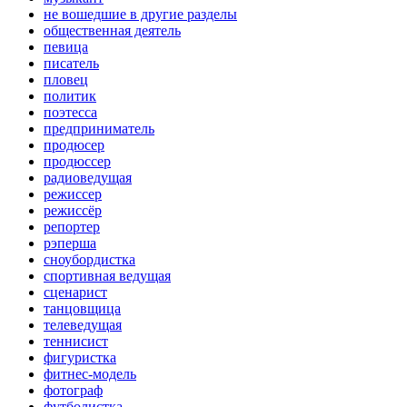
не вошедшие в другие разделы
общественная деятель
певица
писатель
пловец
политик
поэтесса
предприниматель
продюсер
продюссер
радиоведущая
режиссер
режиссёр
репортер
рэперша
сноубордистка
спортивная ведущая
сценарист
танцовщица
телеведущая
теннисист
фигуристка
фитнес-модель
фотограф
футболистка