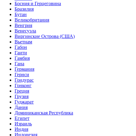
Босния и Герцеговина
Бразилия
Бутан
Великобритания
Венгрия
Венесуэла
Виргинские Острова (США)
Вьетнам
Габон
Гаити
Гамбия
Гана
Германия
Гернси
Гондурас
Гонконг
Греция
Грузия
Гуджарат
Дания
Доминиканская Республика
Египет
Израиль
Индия
Индонезия