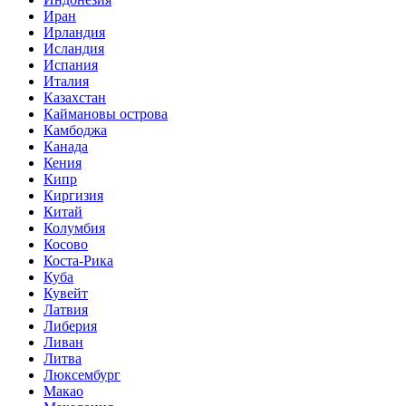
Иран
Ирландия
Исландия
Испания
Италия
Казахстан
Каймановы острова
Камбоджа
Канада
Кения
Кипр
Киргизия
Китай
Колумбия
Косово
Коста-Рика
Куба
Кувейт
Латвия
Либерия
Ливан
Литва
Люксембург
Макао