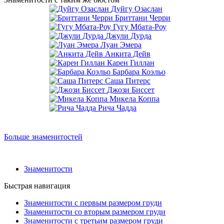
Дуйгу Озаслан
Бриттани Черри
Гугу Мбата-Роу
Джули Дурда
Луан Эмера
Анкита Дейв
Карен Гиллан
Барбара Коэльо
Саша Питерс
Джози Биссет
Микела Коппа
Рича Чадда
Больше знаменитостей
Знаменитости
Быстрая навигация
Знаменитости с первым размером груди
Знаменитости со вторым размером груди
Знаменитости с третьим размером груди