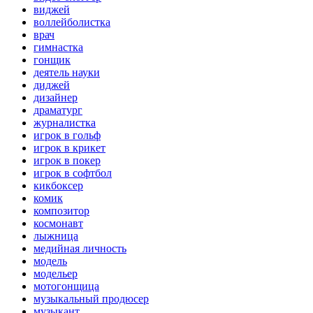
виджей
воллейболистка
врач
гимнастка
гонщик
деятель науки
диджей
дизайнер
драматург
журналистка
игрок в гольф
игрок в крикет
игрок в покер
игрок в софтбол
кикбоксер
комик
композитор
космонавт
лыжница
медийная личность
модель
модельер
мотогонщица
музыкальный продюсер
музыкант