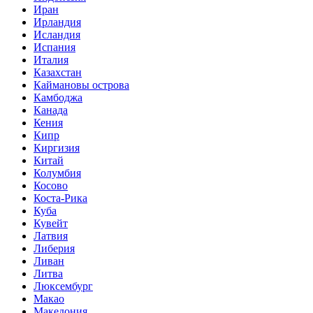
Иран
Ирландия
Исландия
Испания
Италия
Казахстан
Каймановы острова
Камбоджа
Канада
Кения
Кипр
Киргизия
Китай
Колумбия
Косово
Коста-Рика
Куба
Кувейт
Латвия
Либерия
Ливан
Литва
Люксембург
Макао
Македония