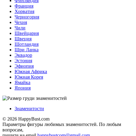
Финляндия
Франция
Хорватия
Черногория
Чехия
Чили
Швейцария
Швеция
Шотландия
Шри Ланка
Эквадор
Эстония
Эфиопия
Южная Африка
Южная Корея
Ямайка
Япония
Знаменитости
© 2026 HappyBust.com
Параметры фигуры любимых знаменитостей. По любым
вопросам,
пишите на email
happybustcom@gmail.com