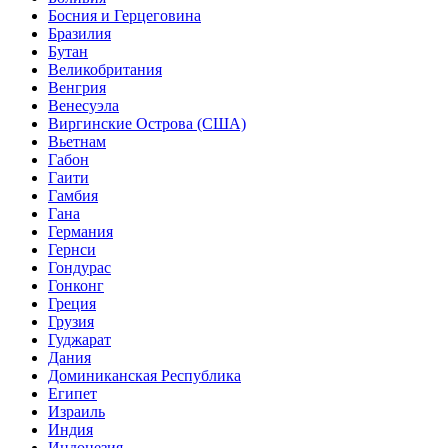
Босния и Герцеговина
Бразилия
Бутан
Великобритания
Венгрия
Венесуэла
Виргинские Острова (США)
Вьетнам
Габон
Гаити
Гамбия
Гана
Германия
Гернси
Гондурас
Гонконг
Греция
Грузия
Гуджарат
Дания
Доминиканская Республика
Египет
Израиль
Индия
Индонезия