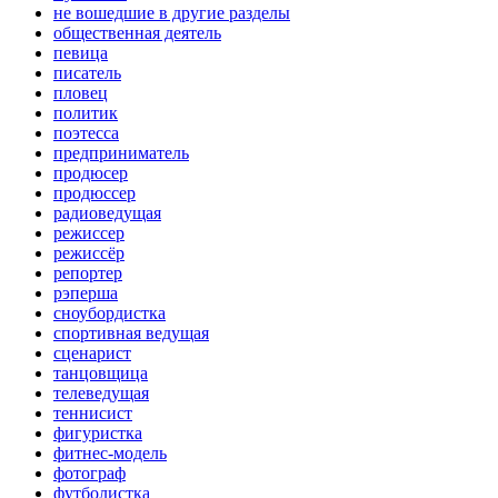
не вошедшие в другие разделы
общественная деятель
певица
писатель
пловец
политик
поэтесса
предприниматель
продюсер
продюссер
радиоведущая
режиссер
режиссёр
репортер
рэперша
сноубордистка
спортивная ведущая
сценарист
танцовщица
телеведущая
теннисист
фигуристка
фитнес-модель
фотограф
футболистка