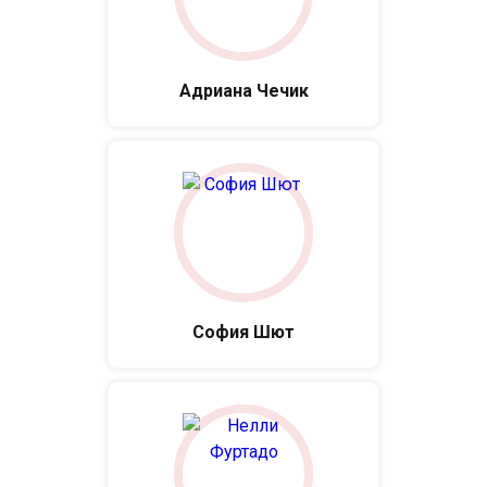
Адриана Чечик
София Шют