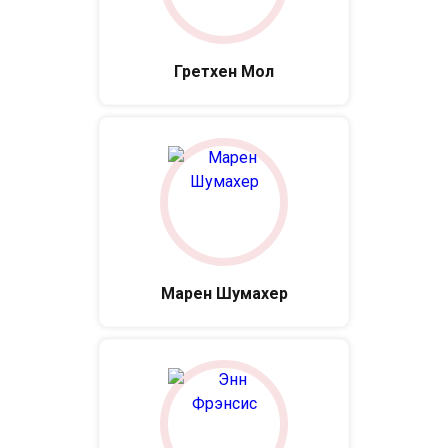
Гретхен Мол
Марен Шумахер