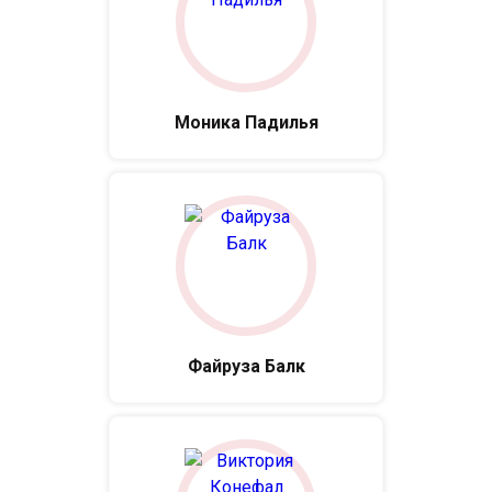
Моника Падилья
Файруза Балк