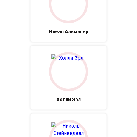
Илеан Альмагер
Холли Эрл