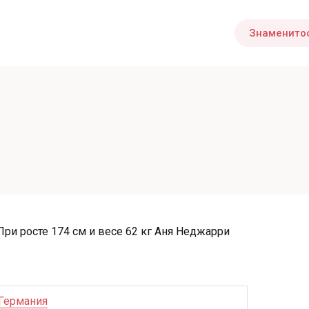
Знаменито
и
При росте 174 см и весе 62 кг Аня Неджарри
Германия