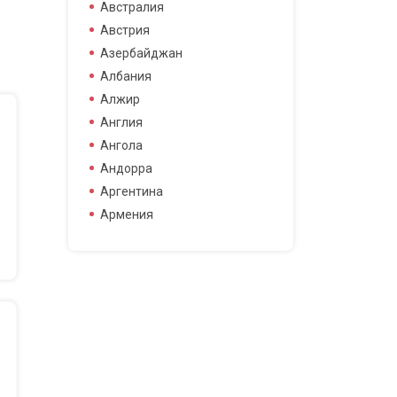
боец смешанных боевых
Австралия
боец смешанных боевых
Австрия
искусств
Азербайджан
боксер
Албания
борец
Алжир
велогонщица
Англия
видео блоггер
Ангола
виджей
Андорра
воллейболистка
Аргентина
врач
Армения
гимнастка
Афганистан
гонщик
Бангладеш
деятель науки
Барбадос
диджей
Бахрейн
дизайнер
Беларусь
драматург
Бельгия
журналистка
Бермудские острова
игрок в гольф