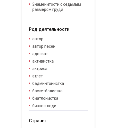
Знаменитости с седьмым
размером груди
Род деятельности
автор
автор песен
адвокат
активистка
актриса
атлет
бадминтонистка
баскетболистка
биатлонистка
бизнес-леди
бизнесвумен
Страны
бодибилдер