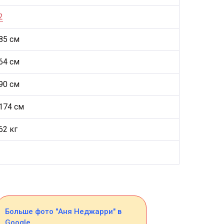
2
85 см
64 см
90 см
174 см
62 кг
Больше фото "Аня Неджарри" в
Google