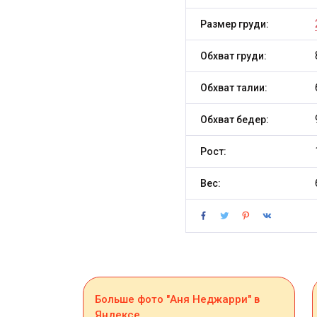
Размер груди:
Обхват груди:
Обхват талии:
Обхват бедер:
Рост:
Вес:
Больше фото "Аня Неджарри" в
Яндексе