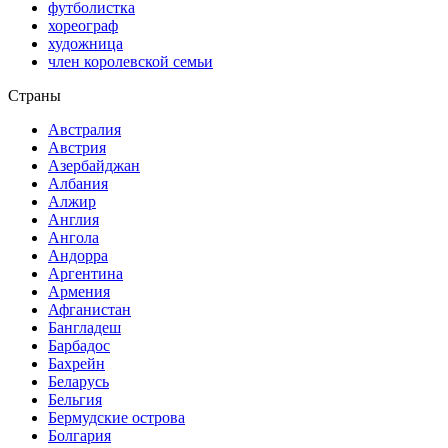
футболистка
хореограф
художница
член королевской семьи
Страны
Австралия
Австрия
Азербайджан
Албания
Алжир
Англия
Ангола
Андорра
Аргентина
Армения
Афганистан
Бангладеш
Барбадос
Бахрейн
Беларусь
Бельгия
Бермудские острова
Болгария