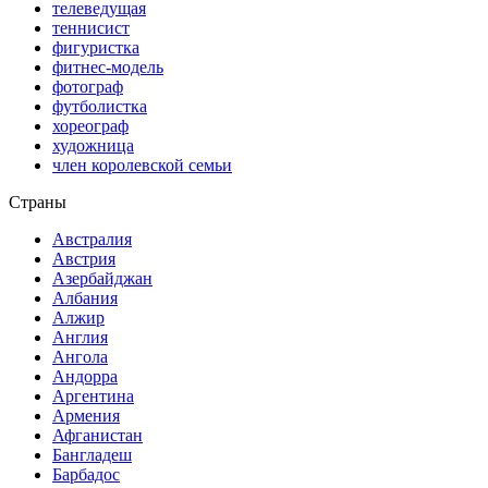
телеведущая
теннисист
фигуристка
фитнес-модель
фотограф
футболистка
хореограф
художница
член королевской семьи
Страны
Австралия
Австрия
Азербайджан
Албания
Алжир
Англия
Ангола
Андорра
Аргентина
Армения
Афганистан
Бангладеш
Барбадос