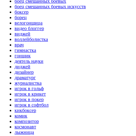
боец смешанных боевых
боец смешанных боевых искусств
боксер
борец
велогонщица
видео блоггер
виджей
воллейболистка
врач
гимнастка
гонщик
деятель науки
диджей
дизайнер
драматург
журналистка
игрок в гольф
игрок в крикет
игрок в покер
игрок в софтбол
кикбоксер
комик
композитор
космонавт
лыжница