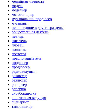
медийная личность
модель
модельер
мотогонщица
музыкальный продюсер
музыкант
не вошедшие в другие разделы
общественная деятель
певица
писатель
пловец
политик
поэтесса
предприниматель
продюсер
продюссер
радиоведущая
режиссер
режиссёр
репортер
рэперша
сноубордистка
спортивная ведущая
сценарист
танцовщица