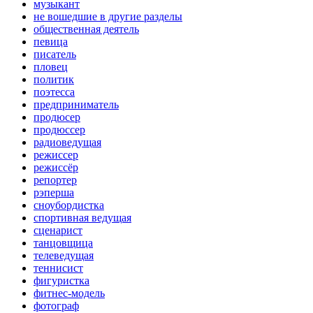
музыкант
не вошедшие в другие разделы
общественная деятель
певица
писатель
пловец
политик
поэтесса
предприниматель
продюсер
продюссер
радиоведущая
режиссер
режиссёр
репортер
рэперша
сноубордистка
спортивная ведущая
сценарист
танцовщица
телеведущая
теннисист
фигуристка
фитнес-модель
фотограф