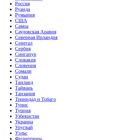
Россия
Руанда
Румыния
США
Самоа
Саудовская Аравия
Северная Ирландия
Сенегал
Сербия
Сингапур
Словакия
Словения
Сомали
Судан
Таиланд
Тайвань
Танзания
Тринидад и Тобаго
Тунис
Турция
Узбекистан
Украина
Уругвай
Уэльс
Филиппины