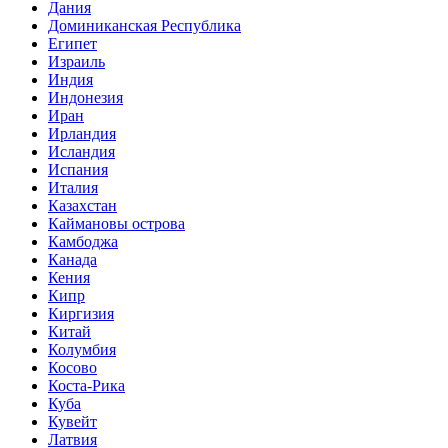
Дания
Доминиканская Республика
Египет
Израиль
Индия
Индонезия
Иран
Ирландия
Исландия
Испания
Италия
Казахстан
Каймановы острова
Камбоджа
Канада
Кения
Кипр
Киргизия
Китай
Колумбия
Косово
Коста-Рика
Куба
Кувейт
Латвия