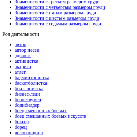
Знаменитости с третьим размером груди
Знаменитости с четвертым размером груди
Знаменитости с пятым размером груди
Знаменитости с шестым размером груди
Знаменитости с седьмым размером груди
Род деятельности
автор
автор песен
адвокат
активистка
актриса
атлет
бадминтонистка
баскетболистка
биатлонистка
бизнес-леди
бизнесвумен
бодибилдер
боец смешанных боевых
боец смешанных боевых искусств
боксер
борец
велогонщица