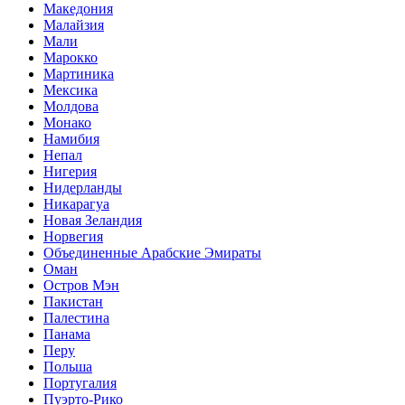
Македония
Малайзия
Мали
Марокко
Мартиника
Мексика
Молдова
Монако
Намибия
Непал
Нигерия
Нидерланды
Никарагуа
Новая Зеландия
Норвегия
Объединенные Арабские Эмираты
Оман
Остров Мэн
Пакистан
Палестина
Панама
Перу
Польша
Португалия
Пуэрто-Рико