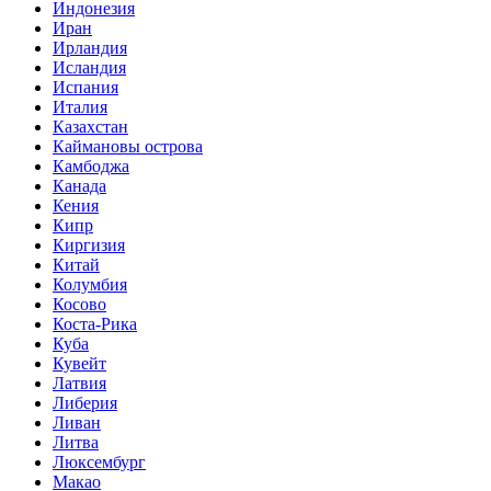
Индонезия
Иран
Ирландия
Исландия
Испания
Италия
Казахстан
Каймановы острова
Камбоджа
Канада
Кения
Кипр
Киргизия
Китай
Колумбия
Косово
Коста-Рика
Куба
Кувейт
Латвия
Либерия
Ливан
Литва
Люксембург
Макао