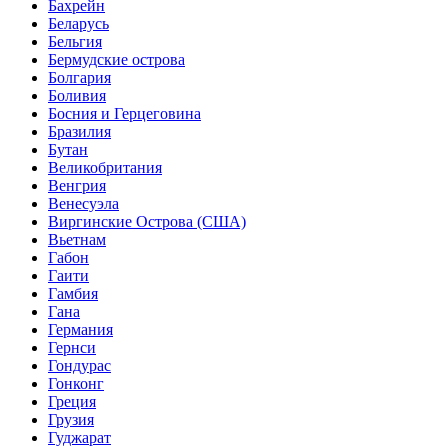
Бахрейн
Беларусь
Бельгия
Бермудские острова
Болгария
Боливия
Босния и Герцеговина
Бразилия
Бутан
Великобритания
Венгрия
Венесуэла
Виргинские Острова (США)
Вьетнам
Габон
Гаити
Гамбия
Гана
Германия
Гернси
Гондурас
Гонконг
Греция
Грузия
Гуджарат