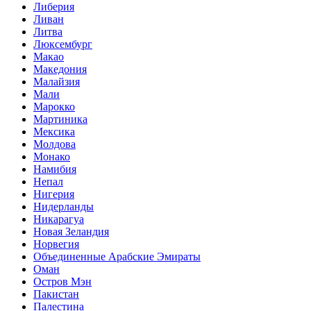
Либерия
Ливан
Литва
Люксембург
Макао
Македония
Малайзия
Мали
Марокко
Мартиника
Мексика
Молдова
Монако
Намибия
Непал
Нигерия
Нидерланды
Никарагуа
Новая Зеландия
Норвегия
Объединенные Арабские Эмираты
Оман
Остров Мэн
Пакистан
Палестина