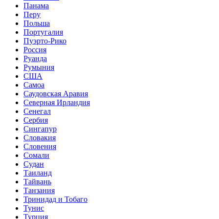
Панама
Перу
Польша
Португалия
Пуэрто-Рико
Россия
Руанда
Румыния
США
Самоа
Саудовская Аравия
Северная Ирландия
Сенегал
Сербия
Сингапур
Словакия
Словения
Сомали
Судан
Таиланд
Тайвань
Танзания
Тринидад и Тобаго
Тунис
Турция