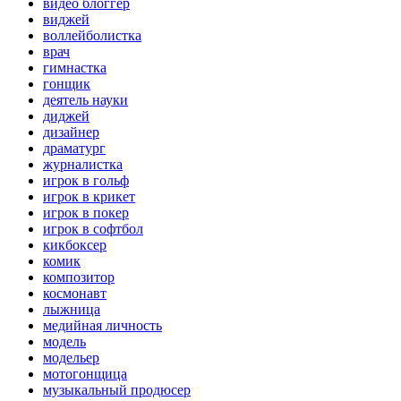
видео блоггер
виджей
воллейболистка
врач
гимнастка
гонщик
деятель науки
диджей
дизайнер
драматург
журналистка
игрок в гольф
игрок в крикет
игрок в покер
игрок в софтбол
кикбоксер
комик
композитор
космонавт
лыжница
медийная личность
модель
модельер
мотогонщица
музыкальный продюсер