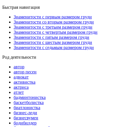
Быстрая навигация
Знаменитости с первым размером груди
Знаменитости со вторым размером груди
Знаменитости с третьим размером груди
Знаменитости с четвертым размером груди
Знаменитости с пятым размером груди
Знаменитости с шестым размером груди
Знаменитости с седьмым размером груди
Род деятельности
автор
автор песен
адвокат
активистка
актриса
атлет
бадминтонистка
баскетболистка
биатлонистка
бизнес-леди
бизнесвумен
бодибилдер