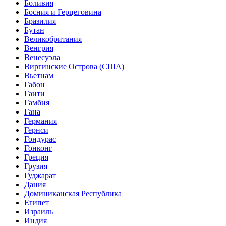
Боливия
Босния и Герцеговина
Бразилия
Бутан
Великобритания
Венгрия
Венесуэла
Виргинские Острова (США)
Вьетнам
Габон
Гаити
Гамбия
Гана
Германия
Гернси
Гондурас
Гонконг
Греция
Грузия
Гуджарат
Дания
Доминиканская Республика
Египет
Израиль
Индия