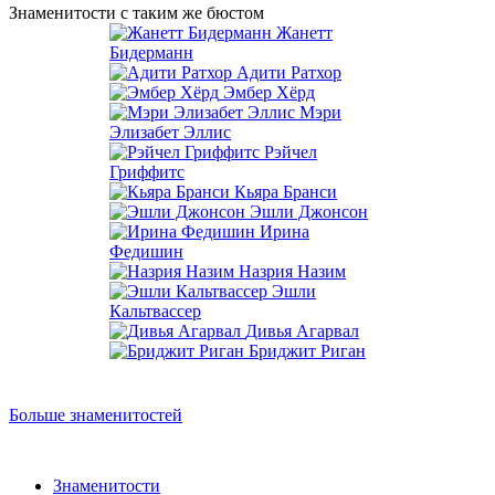
Знаменитости с таким же бюстом
Жанетт
Бидерманн
Адити Ратхор
Эмбер Хёрд
Мэри
Элизабет Эллис
Рэйчел
Гриффитс
Кьяра Бранси
Эшли Джонсон
Ирина
Федишин
Назрия Назим
Эшли
Кальтвассер
Дивья Агарвал
Бриджит Риган
Больше знаменитостей
Знаменитости