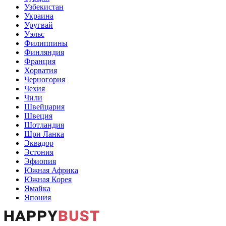
Узбекистан
Украина
Уругвай
Уэльс
Филиппины
Финляндия
Франция
Хорватия
Черногория
Чехия
Чили
Швейцария
Швеция
Шотландия
Шри Ланка
Эквадор
Эстония
Эфиопия
Южная Африка
Южная Корея
Ямайка
Япония