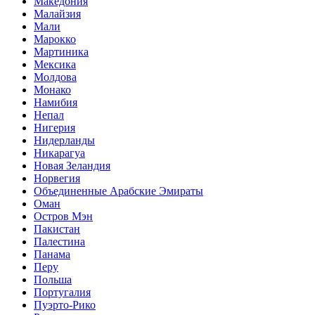
Македония
Малайзия
Мали
Марокко
Мартиника
Мексика
Молдова
Монако
Намибия
Непал
Нигерия
Нидерланды
Никарагуа
Новая Зеландия
Норвегия
Объединенные Арабские Эмираты
Оман
Остров Мэн
Пакистан
Палестина
Панама
Перу
Польша
Португалия
Пуэрто-Рико