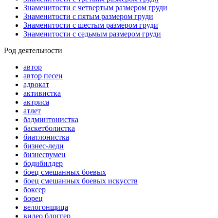
Знаменитости с четвертым размером груди
Знаменитости с пятым размером груди
Знаменитости с шестым размером груди
Знаменитости с седьмым размером груди
Род деятельности
автор
автор песен
адвокат
активистка
актриса
атлет
бадминтонистка
баскетболистка
биатлонистка
бизнес-леди
бизнесвумен
бодибилдер
боец смешанных боевых
боец смешанных боевых искусств
боксер
борец
велогонщица
видео блоггер