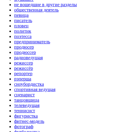
не вошедшие в другие разделы
общественная деятель
певица
писатель
пловец
политик
поэтесса
предприниматель
продюсер
продюссер
радиоведущая
режиссер
режиссёр
репортер
рэперша
сноубордистка
спортивная ведущая
сценарист
танцовщица
телеведущая
теннисист
фигуристка
фитнес-модель
фотограф
футболистка