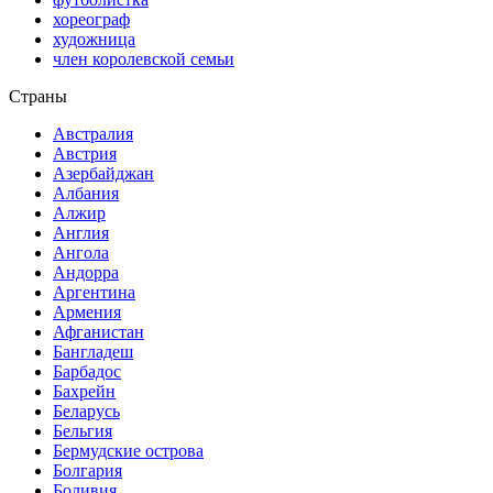
хореограф
художница
член королевской семьи
Страны
Австралия
Австрия
Азербайджан
Албания
Алжир
Англия
Ангола
Андорра
Аргентина
Армения
Афганистан
Бангладеш
Барбадос
Бахрейн
Беларусь
Бельгия
Бермудские острова
Болгария
Боливия