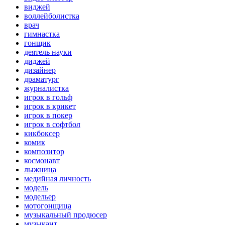
виджей
воллейболистка
врач
гимнастка
гонщик
деятель науки
диджей
дизайнер
драматург
журналистка
игрок в гольф
игрок в крикет
игрок в покер
игрок в софтбол
кикбоксер
комик
композитор
космонавт
лыжница
медийная личность
модель
модельер
мотогонщица
музыкальный продюсер
музыкант