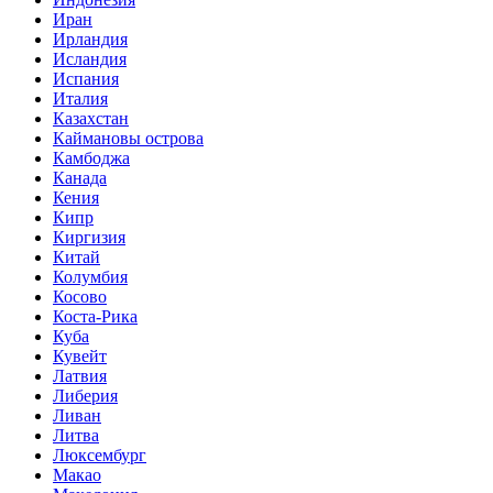
Иран
Ирландия
Исландия
Испания
Италия
Казахстан
Каймановы острова
Камбоджа
Канада
Кения
Кипр
Киргизия
Китай
Колумбия
Косово
Коста-Рика
Куба
Кувейт
Латвия
Либерия
Ливан
Литва
Люксембург
Макао