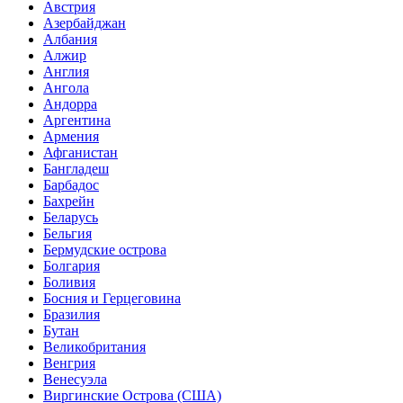
Австрия
Азербайджан
Албания
Алжир
Англия
Ангола
Андорра
Аргентина
Армения
Афганистан
Бангладеш
Барбадос
Бахрейн
Беларусь
Бельгия
Бермудские острова
Болгария
Боливия
Босния и Герцеговина
Бразилия
Бутан
Великобритания
Венгрия
Венесуэла
Виргинские Острова (США)