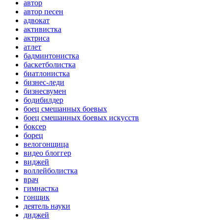
автор
автор песен
адвокат
активистка
актриса
атлет
бадминтонистка
баскетболистка
биатлонистка
бизнес-леди
бизнесвумен
бодибилдер
боец смешанных боевых
боец смешанных боевых искусств
боксер
борец
велогонщица
видео блоггер
виджей
воллейболистка
врач
гимнастка
гонщик
деятель науки
диджей