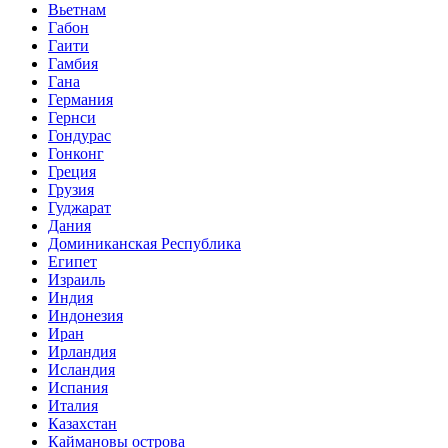
Вьетнам
Габон
Гаити
Гамбия
Гана
Германия
Гернси
Гондурас
Гонконг
Греция
Грузия
Гуджарат
Дания
Доминиканская Республика
Египет
Израиль
Индия
Индонезия
Иран
Ирландия
Исландия
Испания
Италия
Казахстан
Каймановы острова