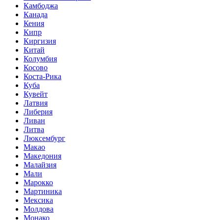
Камбоджа
Канада
Кения
Кипр
Киргизия
Китай
Колумбия
Косово
Коста-Рика
Куба
Кувейт
Латвия
Либерия
Ливан
Литва
Люксембург
Макао
Македония
Малайзия
Мали
Марокко
Мартиника
Мексика
Молдова
Монако