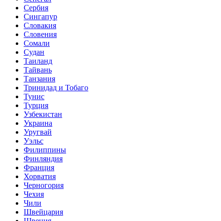
Сербия
Сингапур
Словакия
Словения
Сомали
Судан
Таиланд
Тайвань
Танзания
Тринидад и Тобаго
Тунис
Турция
Узбекистан
Украина
Уругвай
Уэльс
Филиппины
Финляндия
Франция
Хорватия
Черногория
Чехия
Чили
Швейцария
Швеция