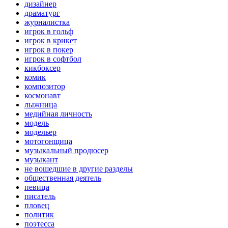
дизайнер
драматург
журналистка
игрок в гольф
игрок в крикет
игрок в покер
игрок в софтбол
кикбоксер
комик
композитор
космонавт
лыжница
медийная личность
модель
модельер
мотогонщица
музыкальный продюсер
музыкант
не вошедшие в другие разделы
общественная деятель
певица
писатель
пловец
политик
поэтесса