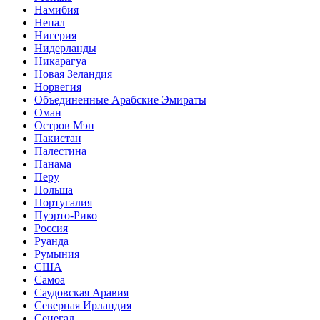
Намибия
Непал
Нигерия
Нидерланды
Никарагуа
Новая Зеландия
Норвегия
Объединенные Арабские Эмираты
Оман
Остров Мэн
Пакистан
Палестина
Панама
Перу
Польша
Португалия
Пуэрто-Рико
Россия
Руанда
Румыния
США
Самоа
Саудовская Аравия
Северная Ирландия
Сенегал