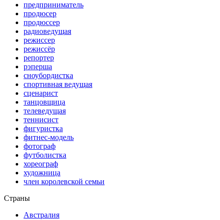
предприниматель
продюсер
продюссер
радиоведущая
режиссер
режиссёр
репортер
рэперша
сноубордистка
спортивная ведущая
сценарист
танцовщица
телеведущая
теннисист
фигуристка
фитнес-модель
фотограф
футболистка
хореограф
художница
член королевской семьи
Страны
Австралия